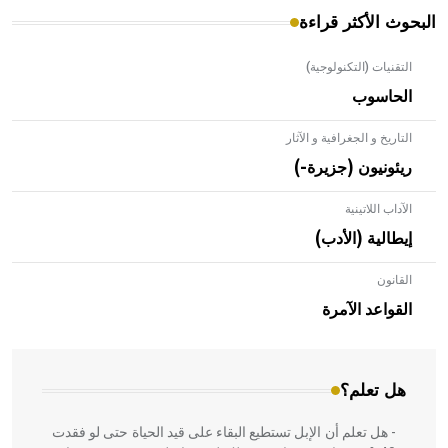
البحوث الأكثر قراءة
التقنيات (التكنولوجية)
الحاسوب
التاريخ و الجغرافية و الآثار
ريئونيون (جزيرة-)
الآداب اللاتينية
إيطالية (الأدب)
القانون
- هل تعلم أن الأبلق نوع من الفنون الهندسية التي ارتبطت
بالعمارة الإسلامية في بلاد الشام ومصر خاصة، حيث يحرص
القواعد الآمرة
المعمار على بناء مداميكه وخاصة في الواجهات
هل تعلم؟
- هل تعلم أن الإبل تستطيع البقاء على قيد الحياة حتى لو فقدت