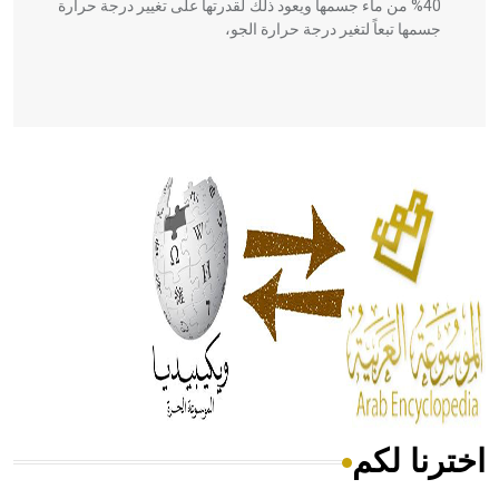
40% من ماء جسمها ويعود ذلك لقدرتها على تغيير درجة حرارة
جسمها تبعاً لتغير درجة حرارة الجو،
- هل تعلم أن أبقراط كتب في الطب أربعة مؤلفات هي:
الحكم، الأدلة، تنظيم التغذية، ورسالته في جروح الرأس. ويعود
له الفضل بأنه حرر الطب من الدين والفلسفة.
- هل تعلم أن المرجان إفراز حيواني يتكون في البحر ويتركب
من مادة كربونات الكلسيوم، وهو أحمر أو شديد الحمرة وهو
أجود أنواعه، ويمتاز بكبر الحجم ويسمى الش
اخترنا لكم
هل تعلم أن الأبسيد كلمة فرنسية اللفظ تم اعتمادها مصطلحاً