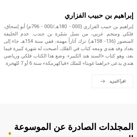
أثرياً يستخدم في العمارة عموماً وفي العمارة الدينية الخاصة
بالكنائس خصوصاً، وفي الإنكليزية أب
إبراهيم بن حبيب الفزاري
إبراهيم بن حبيب الفزاري (000 - 180هـ/000 - 796م) أبو إسحاق،
فلكي ومنجم عربي، من نسل سَمُرة بن جندب. خدم الخليفة
المنصور (136- 158هـ). ترك آثاراً مهمة، ففي سنة 154هـ جاء إلى
- هل تعلم أن أبجر Abgar اسم معروف جيداً يعود إلى عدد من
الملوك الذين حكموا مدينة إديسا (الرها) من أبجر الأول وحتى
بغداد وفد هندي ومعه كتاب في الفلك، أصبحت له شهرة كبيرة فيما
التاسع، وهم ينتسبون إلى أسرة أوسروين
بعد، وهو كتاب «السند هند الكبير». وضع هذا الكتاب فلكي ورياضي
هندي يدعى «براهما غوبتا» للملك «فياكهرمكة» سنة 6 أو 7 للهجرة.
اقرأ المزيد
- هل تعلم أن الأبجدية الكنعانية تتألف من /22/ علامة كتابية
sign تكتب منفصلة غير متصلة، وتعتمد المبدأ الأكوروفوني،
حيث تقتصر القيمة الصوتية للعلامة الك
المجلدات الصادرة عن الموسوعة