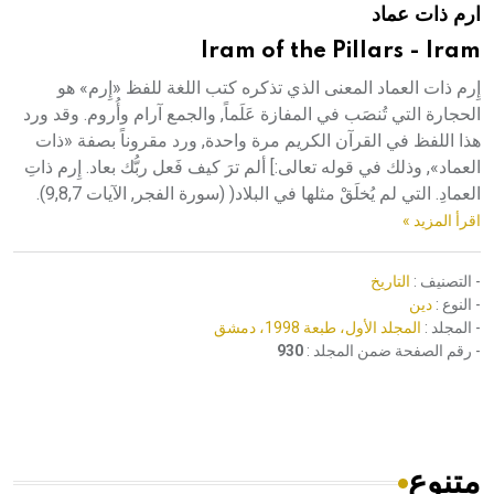
ارم ذات عماد
هيئة الموسوعة العربية تطلق موسوعات جديدة في عام 2026
Iram of the Pillars - Iram
إِرم ذات العماد المعنى الذي تذكره كتب اللغة للفظ «إِرم» هو
الحجارة التي تُنصَب في المفازة عَلَماً, والجمع آرام وأُروم. وقد ورد
هذا اللفظ في القرآن الكريم مرة واحدة, ورد مقروناً بصفة «ذات
العماد», وذلك في قوله تعالى:] ألم ترَ كيف فَعل ربُّك بعاد. إِرم ذاتِ
العمادِ. التي لم يُخلَقْ مثلها في البلاد( (سورة الفجر, الآيات 9,8,7).
اقرأ المزيد »
- التصنيف :
التاريخ
- النوع :
دين
- المجلد :
المجلد الأول، طبعة 1998، دمشق
- رقم الصفحة ضمن المجلد :
930
متنوع