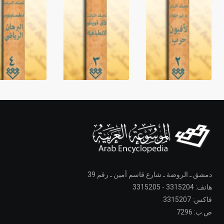
دمشق ـ الروضة ـ شارع قاسم أمين ـ رقم 39
هاتف: 3315204 - 3315205
فاكس: 3315207
ص.ب: 7296