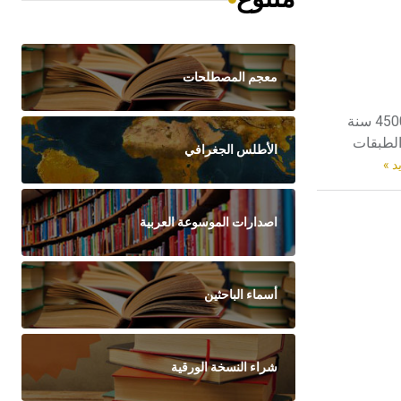
معجم المصطلحات
الأربجية الأربجية Arpachiyah تل أثري صغير في العراق شمال الموصل من العصر الحجري النحاسي (الكالكوليت Chalcolithic نحو 5500-4500 سنة
 إسماعيل حجارة في عام 1976. يمكن تقسيم الطبقات
الأطلس الجغرافي
د »
اصدارات الموسوعة العربية
أسماء الباحثين
شراء النسخة الورقية