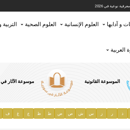
ية نوعية في 2026
تحقيق المخطوطات في العاصمة القطرية الدوحة
ات و آدابها
العلوم الإنسانية
العلوم الصحية
التربية 
 العربية
الموسوعة القانونية
موسوعة الآثار في
ذ
ر
ز
س
ش
ص
ض
ط
ظ
ع
غ
ف
ية