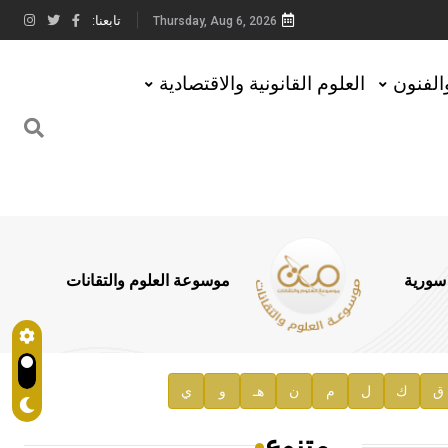
تابعنا:
Thursday, Aug 6, 2026
والفنون
العلوم القانونية والاقتصادية
 سورية
موسوعة العلوم والتقانات
ق
ك
ل
م
ن
هـ
و
ي
متنوع