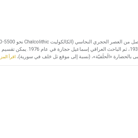
ق.م)، نقب فيه لأول مرة ماكس مالوان M.E.L. Mallown في عام 1933، ثم الباحث العراقي
 بالحضارة «الَحلَفيّة»، (نسبة إلى موقع تل حَلف في سورية)،
اقرأ المزي