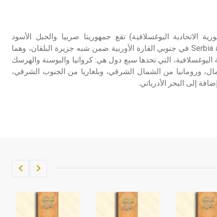
تم اعتمادها مصطلحاً أثرياً يستخدم في
العمارة عموماً وفي العمارة الدينية
الخاصة بالكنائس خصوصاً، وفي
رية الاتحادية اليوغسلافية) تقع جمهوريتا صربيا والجبل الأسود
الإنكليزية أب
(مونتنيغرو) Serbia and Montenegro في جنوبي القارة الأوربية ضمن شبه جزيرة البلقان، وهما
ية اليوغسلافية، التي تحدها سبع دول هي: كرواتيا والبوسنة والهرسك
- هل تعلم أن أبجر Abgar اسم معروف
ال، ورومانيا من الشمال الشرقي، وبلغاريا من الجنوب الشرقي،
جيداً يعود إلى عدد من الملوك الذين
ضافة إلى البحر الأدرياتي.
حكموا مدينة إديسا (الرها) من أبجر الأول
وحتى التاسع، وهم ينتسبون إلى أسرة
أوسروين
- هل تعلم أن الأبجدية الكنعانية تتألف من
/22/ علامة كتابية sign تكتب منفصلة
غير متصلة، وتعتمد المبدأ الأكوروفوني،
حيث تقتصر القيمة الصوتية للعلامة الك