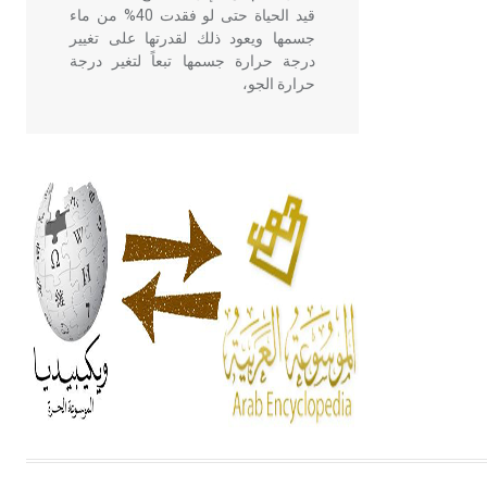
قيد الحياة حتى لو فقدت 40% من ماء
جسمها ويعود ذلك لقدرتها على تغيير
درجة حرارة جسمها تبعاً لتغير درجة
حرارة الجو،
- هل تعلم أن أبقراط كتب في الطب
أربعة مؤلفات هي: الحكم، الأدلة، تنظيم
التغذية، ورسالته في جروح الرأس.
ويعود له الفضل بأنه حرر الطب من
الدين والفلسفة.
- هل تعلم أن المرجان إفراز حيواني
يتكون في البحر ويتركب من مادة
كربونات الكلسيوم، وهو أحمر أو شديد
الحمرة وهو أجود أنواعه، ويمتاز بكبر
الحجم ويسمى الش
هل تعلم أن الأبسيد كلمة فرنسية اللفظ