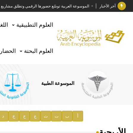
آخر الأخبار
الموسوعة العربية توسّع حضورها الرقمي وتطلق مشاريع معرف
فوز الأستاذ الدكتور وليد محمد السراقبي بجائزة كتارا ل
العلوم التطبيقية
اللغ
جائزة مجمع الملك سلمان العالمي للغة العربية 2025
الأستاذ إياد خالد الطباع مدير عام لهيئة الموسوعة العربية
العلوم البحتة
الحضارة
السيد محمد ياسين صالح وزيرا للثقافة
صدور المجلد الثامن من موسوعة الآثار في سورية
توصيات مجلس الإدارة
الموسوعة الطبية
صدور المجلد السابع من موسوعة الآثار في سورية
صدور المجلد الثامن عشر من الموسوعة الطبية
إعلان..
أ
ب
ت
ث
ج
ح
خ
د
دار الفكر الموزع الحصري لمنشورات هيئة الموسوعة العرب
الأربجية