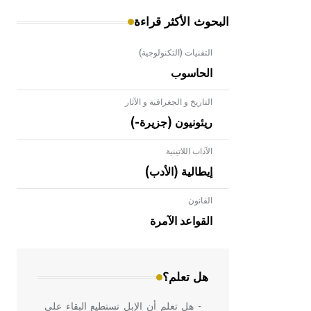
البحوث الأكثر قراءة
التقنيات (التكنولوجية)
الحاسوب
التاريخ و الجغرافية و الآثار
ريئونيون (جزيرة-)
الآداب اللاتينية
إيطالية (الأدب)
القانون
- هل تعلم أن الأبلق نوع من الفنون
الهندسية التي ارتبطت بالعمارة الإسلامية
القواعد الآمرة
في بلاد الشام ومصر خاصة، حيث يحرص
المعمار على بناء مداميكه وخاصة في
الواجهات
هل تعلم؟
- هل تعلم أن الإبل تستطيع البقاء على