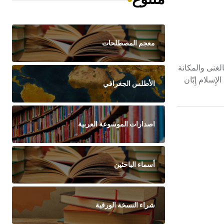
معجم المصطلحات
ت بالغنى والمكانة
اعتنق الإِسلام إِبّان
الأطلس الجغرافي
اصدارات الموسوعة العربية
أسماء الباحثين
شراء النسخة الورقية