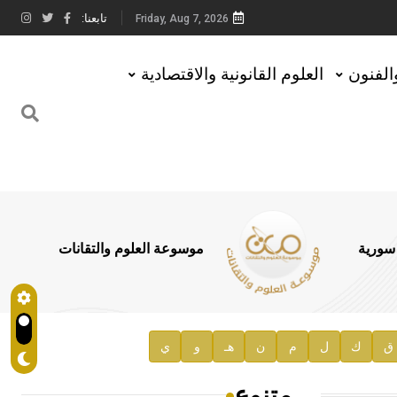
تابعنا:
Friday, Aug 7, 2026
والفنون
العلوم القانونية والاقتصادية
 سورية
موسوعة العلوم والتقانات
ق
ك
ل
م
ن
هـ
و
ي
متنوع