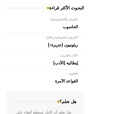
البحوث الأكثر قراءة
التقنيات (التكنولوجية)
الحاسوب
التاريخ و الجغرافية و الآثار
ريئونيون (جزيرة-)
الآداب اللاتينية
إيطالية (الأدب)
القانون
- هل تعلم أن الأبلق نوع من الفنون
الهندسية التي ارتبطت بالعمارة الإسلامية
القواعد الآمرة
في بلاد الشام ومصر خاصة، حيث يحرص
المعمار على بناء مداميكه وخاصة في
الواجهات
هل تعلم؟
- هل تعلم أن الإبل تستطيع البقاء على