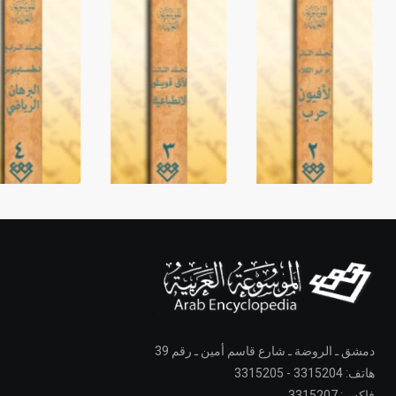
دمشق ـ الروضة ـ شارع قاسم أمين ـ رقم 39
هاتف: 3315204 - 3315205
فاكس: 3315207