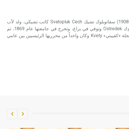
تم اعتمادها مصطلحاً أثرياً يستخدم في
العمارة عموماً وفي العمارة الدينية
الخاصة بالكنائس خصوصاً، وفي
تشيك (سفاتو بلوك) (1846 ـ 1908) سفاتوبلوك تشيك Svatopluk Cech كاتب تشيكي، ولد لأب
الإنكليزية أب
مدير أعمال في مدينة أوستِردِك Ostredek وتوفي في براغ، وتخرج في جامعتها عام 1869، ثم
اشتغل في المحاماة وأسس مجلة «كفييتي» Kvety وكان واحداً من محرريها الرئيسيين بين عامي
- هل تعلم أن أبجر Abgar اسم معروف
جيداً يعود إلى عدد من الملوك الذين
حكموا مدينة إديسا (الرها) من أبجر الأول
وحتى التاسع، وهم ينتسبون إلى أسرة
أوسروين
- هل تعلم أن الأبجدية الكنعانية تتألف من
/22/ علامة كتابية sign تكتب منفصلة
غير متصلة، وتعتمد المبدأ الأكوروفوني،
حيث تقتصر القيمة الصوتية للعلامة الك