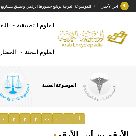
آخر الأخبار
الموسوعة العربية توسّع حضورها الرقمي وتطلق مشاريع معرف
فوز الأستاذ الدكتور وليد محمد السراقبي بجائزة كتارا ل
العلوم التطبيقية
اللغ
جائزة مجمع الملك سلمان العالمي للغة العربية 2025
الأستاذ إياد خالد الطباع مدير عام لهيئة الموسوعة العربية
العلوم البحتة
الحضارة
السيد محمد ياسين صالح وزيرا للثقافة
صدور المجلد الثامن من موسوعة الآثار في سورية
توصيات مجلس الإدارة
الموسوعة الطبية
صدور المجلد السابع من موسوعة الآثار في سورية
صدور المجلد الثامن عشر من الموسوعة الطبية
إعلان..
أ
ب
ت
ث
ج
ح
خ
د
دار الفكر الموزع الحصري لمنشورات هيئة الموسوعة العرب
الأرقم بن أبي الأرقم