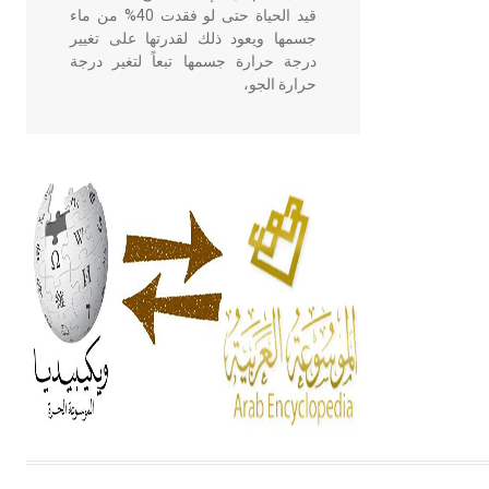
قيد الحياة حتى لو فقدت 40% من ماء
جسمها ويعود ذلك لقدرتها على تغيير
درجة حرارة جسمها تبعاً لتغير درجة
حرارة الجو،
- هل تعلم أن أبقراط كتب في الطب
أربعة مؤلفات هي: الحكم، الأدلة، تنظيم
التغذية، ورسالته في جروح الرأس.
ويعود له الفضل بأنه حرر الطب من
الدين والفلسفة.
- هل تعلم أن المرجان إفراز حيواني
يتكون في البحر ويتركب من مادة
كربونات الكلسيوم، وهو أحمر أو شديد
الحمرة وهو أجود أنواعه، ويمتاز بكبر
الحجم ويسمى الش
هل تعلم أن الأبسيد كلمة فرنسية اللفظ