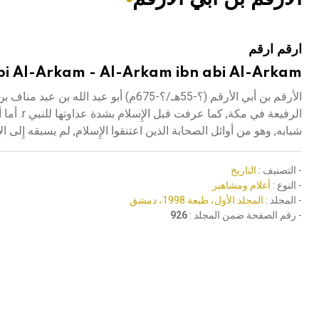
هيئة الموسوعة العربية تطلق موسوعات جديدة في عام 2026
ارقم ارقم
bi Al-Arkam - Al-Arkam ibn abi Al-Arkam
الأرقم بن أبي الأرقم (؟-55هـ/؟-675م)
الرفيعة ف
شبابه, وهو من أوائل الصحابة الذين اعتنقوا الإِسلام, لم يسبقه إِلى 
- التصنيف :
التاريخ
- النوع :
أعلام ومشاهير
- المجلد :
المجلد الأول، طبعة 1998، دمشق
- رقم الصفحة ضمن المجلد :
926