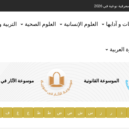
ية نوعية في 2026
تحقيق المخطوطات في العاصمة القطرية الدوحة
ات و آدابها
العلوم الإنسانية
العلوم الصحية
التربية 
 العربية
الموسوعة القانونية
موسوعة الآثار في
ذ
ر
ز
س
ش
ص
ض
ط
ظ
ع
غ
ف
ية