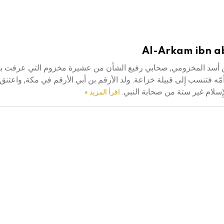
Al-Arkam ibn a
 أبو عبد الله بن عبد مناف بن أسد المخزومي, صحابي رفيع الشأن من عشيرة مخزوم التي عرف
ي مكة, كما عرفت قبل الإِسلام بشدة عداوتها للنبي r. أما أمّه فتنسب إِلى قبيلة خزاعة. ولد الأرقم بن أبي الأرقم في مكة, و
الإِسلام غير ستة من صحابة النبي.
اقرأ المزيد »