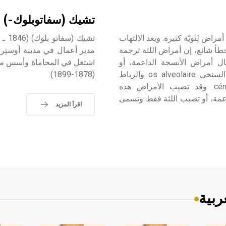
تشيك (سفاتوبلوك-)
ة gingivite دلالة سريرية على أمراض لِثَويّة كثيرة. ويعد الالتهاب
خطأ شائع، إن أمراض اللثة ترجمة
ل أمراض الأنسجة الداعمة، أو
الأنسجة المحيطة بالسن وهي تضم: اللثَة gencive والعظم السنخي os alveolaire والرباط
(1878-1899).
السنخي السني ligament alvéolo-dentaire والِملاط cément. وقد تصيب الأمراض هذه
اعمة، أو تصيب اللثة فقط وتسمى
اقرأ المزيد
ربية