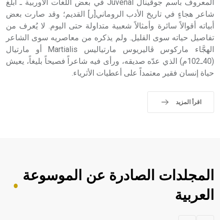
المعروف باسم جوڤينال Juvenal في بعض اللغات الأوربية ـ أبلغ
شاعر هجاءٍ في تاريخ الأدب الروماني[ر] القديم؛ وقد صارت بعض
أبياته أقوالاً سائرة وأمثالاً شعبية متداولة حتى اليوم. لا يُعرف من
تفاصيل حياته سوى القليل. ولم يذكره من معاصريه سوى الشاعر
الهجَّاء ماركوس ڤاليريوس مارتياليس Martialis أو مارتيال
(40ـ102م) الذي عدّه صديقه، ورأى فيه شاعراً فصيحاً بليغاً، يعيش
حياة إنسان فقير معتمداً على أعطيات الأثرياء.
اقرأ المزيد
المجلدات الصادرة عن الموسوعة
العربية