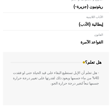
ريئونيون (جزيرة-)
الآداب اللاتينية
إيطالية (الأدب)
القانون
- هل تعلم أن الأبلق نوع من الفنون الهندسية التي ارتبطت
بالعمارة الإسلامية في بلاد الشام ومصر خاصة، حيث يحرص
القواعد الآمرة
المعمار على بناء مداميكه وخاصة في الواجهات
هل تعلم؟
- هل تعلم أن الإبل تستطيع البقاء على قيد الحياة حتى لو فقدت
40% من ماء جسمها ويعود ذلك لقدرتها على تغيير درجة حرارة
جسمها تبعاً لتغير درجة حرارة الجو،
- هل تعلم أن أبقراط كتب في الطب أربعة مؤلفات هي: