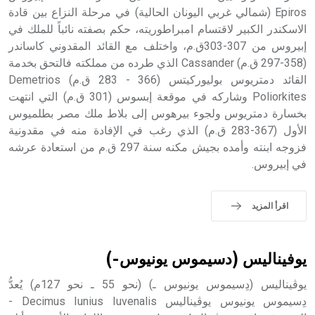
الملوك الذين حكموا مدينة إديسا (الرها) من أبجر الأول وحتى
Epiros (شمالي غربي اليونان الحالية) في مرحلة النزاع بين قادة
التاسع، وهم ينتسبون إلى أسرة أوسروين
الاسكندر الكبير لاقتسام امبراطوريته، حكم بصفته نائباً للملك في
إبيروس من 307-303ق.م، واختلف مع القائد المقدوني كاساندر
(358-297 ق.م) Cassander الذي طرده من مملكته فالتحق بخدمة
القائد دمتريوس بوليوركيتس (366 - 283 ق.م) Demetrios
Poliorkites وشاركه في موقعة إبسوس (301 ق.م) التي انتهت
- هل تعلم أن الأبجدية الكنعانية تتألف من /22/ علامة كتابية
بخسارة دمتريوس ولجوء بيرهوس إلى بلاط ملك مصر بطلميوس
sign تكتب منفصلة غير متصلة، وتعتمد المبدأ الأكوروفوني،
الأول (367-283 ق.م) الذي رغب في الإفادة منه في مقدونية
حيث تقتصر القيمة الصوتية للعلامة الك
فزوجه ابنته وأمده بجيش مكنه سنة 297 ق.م من استعادة عرشه
في إبيروس.
اقرأ المزيد
يوفيناليس (دسيموس يونيوس-)
يوڤيناليس (دِسيموس يونيوس ـ) (نحو 55 ـ نحو 127م) يُعدُّ
دِسيموس يونيوس يوڤيناليس Decimus Iunius Iuvenalis -