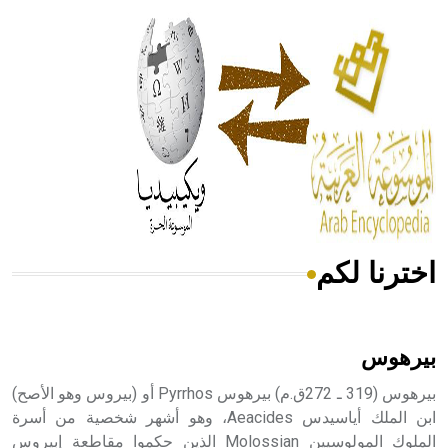
الحكم، الأدلة، تنظيم التغذية، ورسالته في جروح الرأس. ويعود
له الفضل بأنه حرر الطب من الدين والفلسفة.
- هل تعلم أن المرجان إفراز حيواني يتكون في البحر ويتركب
من مادة كربونات الكلسيوم، وهو أحمر أو شديد الحمرة وهو
أجود أنواعه، ويمتاز بكبر الحجم ويسمى الش
اخترنا لكم
هل تعلم أن الأبسيد كلمة فرنسية اللفظ تم اعتمادها مصطلحاً
أثرياً يستخدم في العمارة عموماً وفي العمارة الدينية الخاصة
بالكنائس خصوصاً، وفي الإنكليزية أب
بيرهوس
بيرهوس (319 ـ 272ق.م) بيرهوس Pyrrhos أو (بيروس وهو الأصح)
ابن الملك أياسيدس Aeacides، وهو أشهر شخصية من أسرة
الملوك المولوسيين Molossian الذين حكموا مقاطعة إبيروس
- هل تعلم أن أبجر Abgar اسم معروف جيداً يعود إلى عدد من