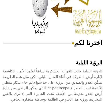
- هل تعلم أن المرجان إفراز حيواني يتكون في البحر ويتركب
من مادة كربونات الكلسيوم، وهو أحمر أو شديد الحمرة وهو
أجود أنواعه، ويمتاز بكبر الحجم ويسمى الش
اخترنا لكم
هل تعلم أن الأبسيد كلمة فرنسية اللفظ تم اعتمادها مصطلحاً
أثرياً يستخدم في العمارة عموماً وفي العمارة الدينية الخاصة
بالكنائس خصوصاً، وفي الإنكليزية أب
الرؤية الليلية
الرؤية الليلية كانت القوات العسكرية سابقاً تعتمد الأنوار الكاشفة
لإنارة أرض المعركة في أثناء القتال الليلي، لكن مثل هذه الطريقة
تمكّن العدو والصديق من الرؤية على حد سواء. ثم جاء ابتكار منظار
- هل تعلم أن أبجر Abgar اسم معروف جيداً يعود إلى عدد من
الملوك الذين حكموا مدينة إديسا (الرها) من أبجر الأول وحتى
الأشعة تحت الحمراء sniper scope الذي يمكّن الجندي من إنارة
التاسع، وهم ينتسبون إلى أسرة أوسروين
أرض العدو بحزمة من الأشعة تحت الحمراء التي لا ترى بالعين
المجردة، ورؤية هذا العدو في الظلمة بوساطة منظاره الخاص.