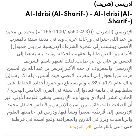
ادريسي (شريف)
هيئة الموسوعة العربية تطلق موسوعات جديدة في عام 2026
Al-Idrisi (Al-Sharif-) - Al-Idrisi (Al-
Sharif-)
الإِدريسي (الشريف -) (493-560هـ/1100-1165م) محمد بن محمد
بن عبد الله, جغرافي ورحّالة عربي, ولد في مدينة سبتة بالمغرب
الأقصى وينتسب إِلى شجرة الشرفاء الإِدريسية من بني حمود[ر]
الأندلسيين الذين طالبوا بحقهم بالخلافة, ويمت بنسبه هذا إِلى
الحسن بن علي بن أبي طالب, لذلك اشتهر باسم الشريف
الإِدريسي. والمعروف أن جده الأكبر إِدريس بن عبد الله بن الحسن
هرب من الحجاز إِلى المغرب الأقصى حيث أسس دولة الأدارسة[ر]
هناك عام 172هـ/789م ولم يستطع بنو حمود أجداده الحفاظ على
سلطانهم في مالقة فعادوا إِلى سبتة في القرن الخامس الهجري/
الحادي عشر الميلادي وفيها ولد الإِدريسي وتلقى علومه الأولى. غير
أن الصلات ظلت قائمة بين أسرة الإِدريس والأندلس فانتقل محمد
الإِدريسي إِلى قُرطُبة صغيراً ونشأ فيها, ودرس في جامعتها العلوم
والرياضيات وبرز في التاريخ والجغرافية ولمع اسمه في قرطبة
حتى دعي بالقرطبي.
اقرأ المزيد »