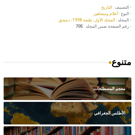
- التصنيف :
التاريخ
- النوع :
أعلام ومشاهير
- المجلد :
المجلد الأول، طبعة 1998، دمشق
- رقم الصفحة ضمن المجلد :
705
متنوع
معجم المصطلحات
الأطلس الجغرافي