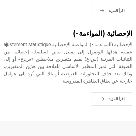
اقرأ المزيد
- هل تعلم أن الأبجدية الكنعانية تتألف من /22/ علامة كتابية
sign تكتب منفصلة غير متصلة، وتعتمد المبدأ الأكوروفوني،
حيث تقتصر القيمة الصوتية للعلامة الك
الإحصائية (المواءمة-)
الإحصائية (المواءمة -) المواءمة الإحصائية ajustement statistique
عملية هدفها الوصول إلى تمثيل بياني لسلسلة إحصائية من
الثنائيات المرتبة (س،ع) لقيم متغيرين ملاحظين «س،ع» أو إلى
الصيغة التي تميز المظهر الأساسي للعلاقة بين هذين المتغيرين،
وذلك بعد حذف التجاوزات العرضية أو تلك التي تُرد إلى عوامل
خارجة عن نطاق الظاهرة المدروسة.
اقرأ المزيد