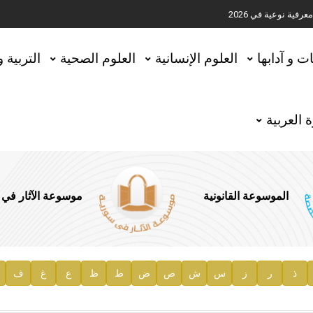
ية نوعية في 2026
تحقيق المخطوطات في العاصمة القطرية الدوحة
ات و آدابها
العلوم الإنسانية
العلوم الصحية
التربية 
 العربية
الموسوعة القانونية
موسوعة الآثار في
ذ
ر
ز
س
ش
ص
ض
ط
ظ
ع
غ
ف
ية