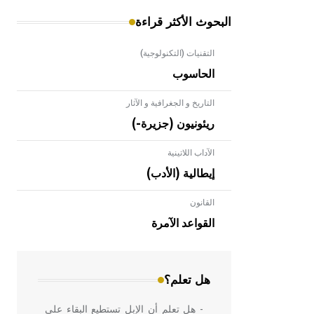
البحوث الأكثر قراءة
التقنيات (التكنولوجية)
الحاسوب
التاريخ و الجغرافية و الآثار
ريئونيون (جزيرة-)
الآداب اللاتينية
إيطالية (الأدب)
القانون
- هل تعلم أن الأبلق نوع من الفنون
الهندسية التي ارتبطت بالعمارة الإسلامية
القواعد الآمرة
في بلاد الشام ومصر خاصة، حيث يحرص
المعمار على بناء مداميكه وخاصة في
الواجهات
هل تعلم؟
- هل تعلم أن الإبل تستطيع البقاء على