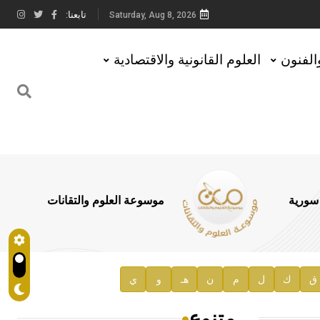
تابعنا:
Saturday, Aug 8, 2026
والفنون
العلوم القانونية والاقتصادية
 سورية
موسوعة العلوم والتقانات
ق
ك
ل
م
ن
هـ
و
ي
متنوع