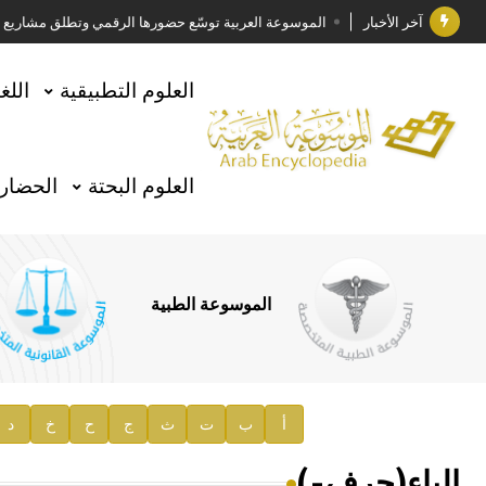
آخر الأخبار
الموسوعة العربية توسّع حضورها الرقمي وتطلق مشاريع معرف
فوز الأستاذ الدكتور وليد محمد السراقبي بجائزة كتارا ل
العلوم التطبيقية
اللغ
جائزة مجمع الملك سلمان العالمي للغة العربية 2025
الأستاذ إياد خالد الطباع مدير عام لهيئة الموسوعة العربية
العلوم البحتة
الحضارة
السيد محمد ياسين صالح وزيرا للثقافة
صدور المجلد الثامن من موسوعة الآثار في سورية
توصيات مجلس الإدارة
الموسوعة الطبية
صدور المجلد السابع من موسوعة الآثار في سورية
صدور المجلد الثامن عشر من الموسوعة الطبية
إعلان..
أ
ب
ت
ث
ج
ح
خ
د
دار الفكر الموزع الحصري لمنشورات هيئة الموسوعة العرب
الباء(حرف-)