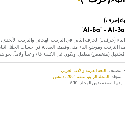
هيئة الموسوعة العربية تطلق موسوعات جديدة في عام 2026
باء(حرف)
Al-Ba' - Al-Ba'
الباء (حرف ـ) الحرف الثاني في الترتيب الهجائي والترتيب الأبجد
هذا الترتيب وموضع الباء منه. وقيمته العددية في حساب الجمَّل اثنا
مُسْتَفِل (منخفض) مقلقل. ويكون في الكلمة فاء وعيناً ولاماً، نحو
- التصنيف :
اللغة العربية والأدب العربي
- المجلد :
المجلد الرابع، طبعة 2001، دمشق
- رقم الصفحة ضمن المجلد :
510