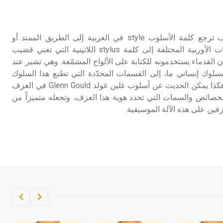
تم اعتمادها مصطلحاً أثرياً يستخدم في
العمارة عموماً وفي العمارة الدينية
الخاصة بالكنائس خصوصاً، وفي
الأسلوب والأسلوبيات الأسلوب ترجع كلمة الأسلوب style في العربية إلى الطريق الممتد أو
الإنكليزية أب
السطر من النخل، وفي اللغات الأوربية المختلفة إلى كلمة stylus اللاتينية التي تعني قضيب
 القدماء يستخدمونه للكتابة على الألواح المشمّعة. وهي تشير عند
- هل تعلم أن أبجر Abgar اسم معروف
لوك إنساني ما، إلى القسمات المحدّدة التي تطبع هذا السلوك
جيداً يعود إلى عدد من الملوك الذين
بطابع يمنحه هويته الخاصة. وهكذا يمكن الحديث عن أسلوب غلين غولد Glenn Gould في العزف
حكموا مدينة إديسا (الرها) من أبجر الأول
الخصائص والسمات التي تحدد هوية هذا العزف، وتجعله متميزاً من
وحتى التاسع، وهم ينتسبون إلى أسرة
ن على هذه الآلة الموسيقية.
أوسروين
- هل تعلم أن الأبجدية الكنعانية تتألف من
/22/ علامة كتابية sign تكتب منفصلة
غير متصلة، وتعتمد المبدأ الأكوروفوني،
حيث تقتصر القيمة الصوتية للعلامة الك