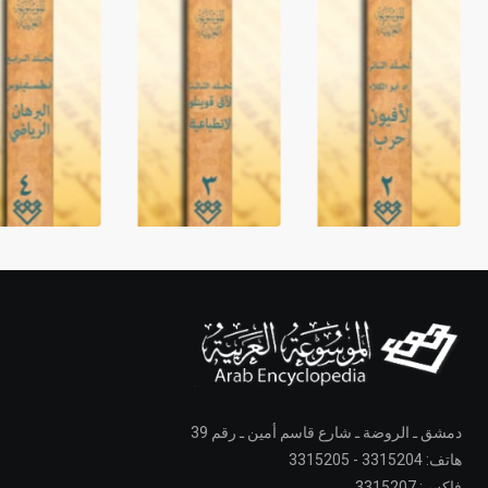
دمشق ـ الروضة ـ شارع قاسم أمين ـ رقم 39
هاتف: 3315204 - 3315205
فاكس: 3315207