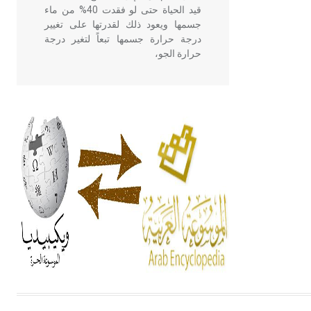
قيد الحياة حتى لو فقدت 40% من ماء
جسمها ويعود ذلك لقدرتها على تغيير
درجة حرارة جسمها تبعاً لتغير درجة
حرارة الجو،
- هل تعلم أن أبقراط كتب في الطب
أربعة مؤلفات هي: الحكم، الأدلة، تنظيم
التغذية، ورسالته في جروح الرأس.
ويعود له الفضل بأنه حرر الطب من
الدين والفلسفة.
- هل تعلم أن المرجان إفراز حيواني
يتكون في البحر ويتركب من مادة
كربونات الكلسيوم، وهو أحمر أو شديد
الحمرة وهو أجود أنواعه، ويمتاز بكبر
الحجم ويسمى الش
هل تعلم أن الأبسيد كلمة فرنسية اللفظ