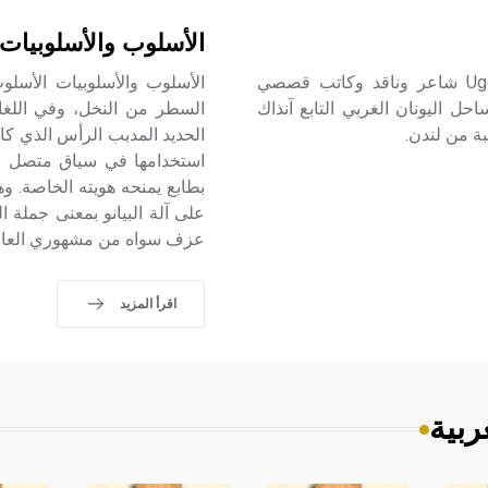
الأسلوب والأسلوبيات
فوسكولو (أوغو -) (1778-1827) أوغو فوسكولو Ugo Foscolo شاعر وناقد وكاتب قصصي
القريبة من ساحل اليونان الغربي التابع آنذاك
الحديد المدبب الرأس الذي كان
استخدامها في سياق متصل بس
على آلة البيانو بمعنى جملة 
عزف سواه من مشهوري العازفي
اقرأ المزيد
ربية