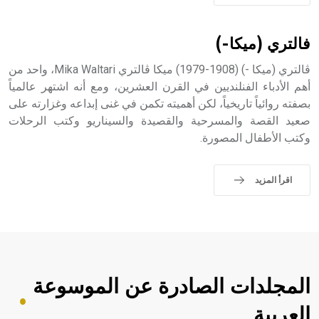
- هل تعلم أن الأبجدية الكنعانية تتألف من /22/ علامة كتابية
sign تكتب منفصلة غير متصلة، وتعتمد المبدأ الأكوروفوني،
حيث تقتصر القيمة الصوتية للعلامة الك
فالتري (ميكا-)
ڤالتري (ميكا -) (1908-1979) ميكا ڤالتري Mika Waltari، واحد من
أهم الأدباء الفنلنديين في القرن العشرين، ومع أنه اشتهر عالمياً
بصفته روائياً تاريخياً، لكن أهميته تكمن في غنى إبداعه وغزارته على
صعيد القصة والمسرحية والقصيدة والسيناريو وكتب الرحلات
وكتب الأطفال المصورة.
اقرأ المزيد
المجلدات الصادرة عن الموسوعة
العربية