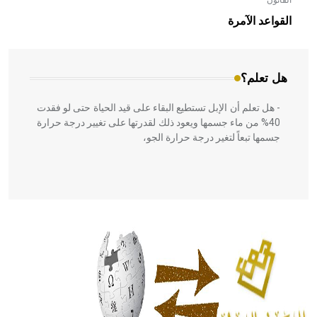
القانون
- هل تعلم أن الأبلق نوع من الفنون الهندسية التي ارتبطت
بالعمارة الإسلامية في بلاد الشام ومصر خاصة، حيث يحرص
القواعد الآمرة
المعمار على بناء مداميكه وخاصة في الواجهات
هل تعلم؟
- هل تعلم أن الإبل تستطيع البقاء على قيد الحياة حتى لو فقدت
40% من ماء جسمها ويعود ذلك لقدرتها على تغيير درجة حرارة
جسمها تبعاً لتغير درجة حرارة الجو،
- هل تعلم أن أبقراط كتب في الطب أربعة مؤلفات هي:
الحكم، الأدلة، تنظيم التغذية، ورسالته في جروح الرأس. ويعود
له الفضل بأنه حرر الطب من الدين والفلسفة.