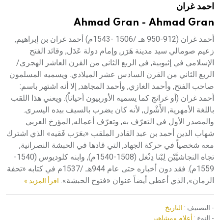
احمد غران
هيئة الموسوعة العربية تطلق موسوعات جديدة في عام 2026
Ahmad Gran - Ahmad Gran
أحمد غران (912-950 هـ /1506 -1543م) أحمد غران بن إبراهيم,
زعيم صومالي سيد مدينة هَرَر, وإمام دولة عَدَل, وقائد الفتح
الإسلامي في إثيوبية, في الربع الثاني من القرن العاشر الهجري/
الربع الثاني من القرن السادس عشر الميلادي. ويسميه المسلمون
صاحب الفتح, وأحمد الغازي, وأحمد المجاهد, إلا أنه اشتهر باسم:
أحمد غران (أو غرانج كما يسميه الأوربيون أحياناً). ويعني هذا اللقب
باللغة الأمهرية, الأَشْول, لأنه كان يضرب بالسيف بيده اليسرى.
والمصدر الأول في التعرّف به, وتعرّف أعماله, المؤرخ العربي
شهاب الدين أحمد بن عبد القادر الملقب «بعَرَب فَقيه» الذي اشترك
معه شخصياً في حركة الجهاد, التي قادها في الحبشة النصرانية,
تجاه النجاشيَّيْن لِبْنا دِنْغل (1508-1540م), وابنه كلوديوس (1540-
1559م). فقد دون أخباره حتى عام 944هـ /1537م في كتابه «تحفة
الزمان», الذي أعطي أيضاً عنوان «فتوح الحبشة».
اقرأ المزيد »
- التصنيف :
التاريخ
- النوع :
أعلام ومشاهير