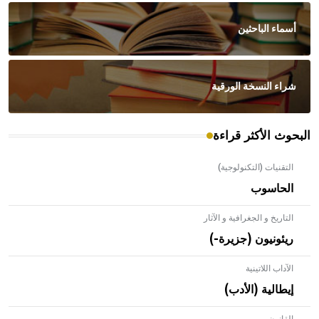
أسماء الباحثين
شراء النسخة الورقية
البحوث الأكثر قراءة
التقنيات (التكنولوجية)
الحاسوب
التاريخ و الجغرافية و الآثار
ريئونيون (جزيرة-)
الآداب اللاتينية
إيطالية (الأدب)