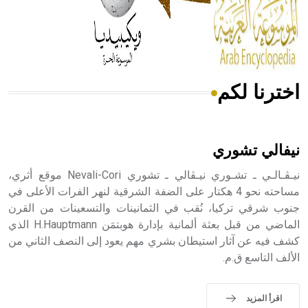
- هل تعلم أن المرجان إفراز حيواني يتكون في البحر ويتركب
من مادة كربونات الكلسيوم، وهو أحمر أو شديد الحمرة وهو
أجود أنواعه، ويمتاز بكبر الحجم ويسمى الش
اخترنا لكم
هل تعلم أن الأبسيد كلمة فرنسية اللفظ تم اعتمادها مصطلحاً
أثرياً يستخدم في العمارة عموماً وفي العمارة الدينية الخاصة
بالكنائس خصوصاً، وفي الإنكليزية أب
نيفالي تشوري
نيـڤـالـي ـ تشـوري نيـڤالي ـ تشوري Nevali-Cori موقع أثري،
مساحته نحو 4 هكتار على الضفة الشرقية لنهر الفرات الأعلى في
جنوب شرقي تركيا، نُقب في الثمانينات والتسعينات من القرن
- هل تعلم أن أبجر Abgar اسم معروف جيداً يعود إلى عدد من
الملوك الذين حكموا مدينة إديسا (الرها) من أبجر الأول وحتى
الماضي من قبل بعثة ألمانية بإدارة هوبتمَن H.Hauptmann الذي
التاسع، وهم ينتسبون إلى أسرة أوسروين
كشف فيه عن آثار استيطان بشري مهم يعود إلى النصف الثاني من
الألف التاسع ق.م.
اقرأ المزيد