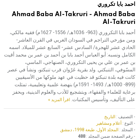
احمد بابا تكروري
هيئة الموسوعة العربية تطلق موسوعات جديدة في عام 2026
Ahmad Baba Al-Takruri - Ahmad Baba
Al-Takruri
أحمد بابا التكروري (963- 1036هـ/ 1556- 1627م) فقيه مالكي،
ومن مؤرخي التراجم في السودان الغربي في القرن العاشر-
الحادي عشر للهجرة/ السادس عشر- السابع عشر للميلاد. اسمه
الكامل ونسبه: أبو العباس أحمد بابا بن أحمد بن عمر بن محمد أقيت
بن عمر بن علي بن يحيى التكروري، الصنهاجي، الماسي،
المسّوفي، التنبكتي. ولد بقرية عَرْوان قرب تنبكتو، ونشأ في عصر
كانت فيه بلدة تنبكتو قد حظيت في عهد ملوكها من الأسيقيين
(899- 1000هـ/ 1493- 1591م) بنهضة علمية وتعليمية، تمثلت
برعاية للعلماء والفقهاء، وبتشجيع للأدب والعلوم الدينية، وبحفز
على التأليف، وتأسيس المكتبات.
اقرأ المزيد »
- التصنيف :
التاريخ
- النوع :
أعلام ومشاهير
- المجلد :
المجلد الأول، طبعة 1998، دمشق
- رقم الصفحة ضمن المجلد :
488