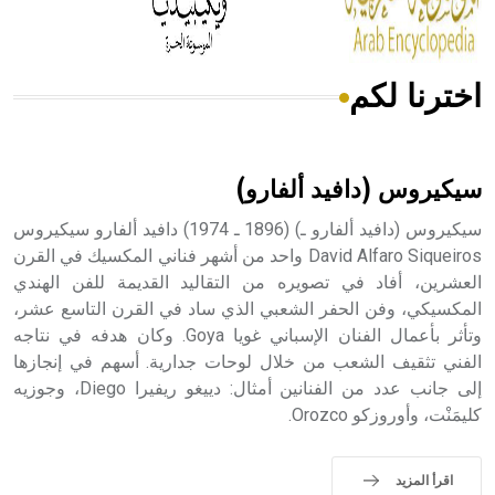
اخترنا لكم
هل تعلم أن الأبسيد كلمة فرنسية اللفظ تم اعتمادها مصطلحاً
أثرياً يستخدم في العمارة عموماً وفي العمارة الدينية الخاصة
بالكنائس خصوصاً، وفي الإنكليزية أب
سيكيروس (دافيد ألفارو)
سيكيروس (دافيد ألفارو ـ) (1896 ـ 1974) دافيد ألفارو سيكيروس
David Alfaro Siqueiros واحد من أشهر فناني المكسيك في القرن
العشرين، أفاد في تصويره من التقاليد القديمة للفن الهندي
- هل تعلم أن أبجر Abgar اسم معروف جيداً يعود إلى عدد من
الملوك الذين حكموا مدينة إديسا (الرها) من أبجر الأول وحتى
المكسيكي، وفن الحفر الشعبي الذي ساد في القرن التاسع عشر،
التاسع، وهم ينتسبون إلى أسرة أوسروين
وتأثر بأعمال الفنان الإسباني غويا Goya. وكان هدفه في نتاجه
الفني تثقيف الشعب من خلال لوحات جدارية. أسهم في إنجازها
إلى جانب عدد من الفنانين أمثال: دييغو ريفيرا Diego، وجوزيه
كليمَنْت، وأوروزكو Orozco.
- هل تعلم أن الأبجدية الكنعانية تتألف من /22/ علامة كتابية
sign تكتب منفصلة غير متصلة، وتعتمد المبدأ الأكوروفوني،
اقرأ المزيد