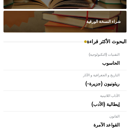
شراء النسخة الورقية
البحوث الأكثر قراءة
التقنيات (التكنولوجية)
الحاسوب
التاريخ و الجغرافية و الآثار
ريئونيون (جزيرة-)
الآداب اللاتينية
إيطالية (الأدب)
القانون
- هل تعلم أن الأبلق نوع من الفنون الهندسية التي ارتبطت
بالعمارة الإسلامية في بلاد الشام ومصر خاصة، حيث يحرص
القواعد الآمرة
المعمار على بناء مداميكه وخاصة في الواجهات