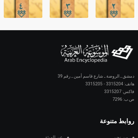
دمشق ـ الروضة ـ شارع قاسم أمين ـ رقم 39
هاتف: 3315204 - 3315205
فاكس: 3315207
ص.ب: 7296
روابط متنوعة
من نحن
عن الهيئة