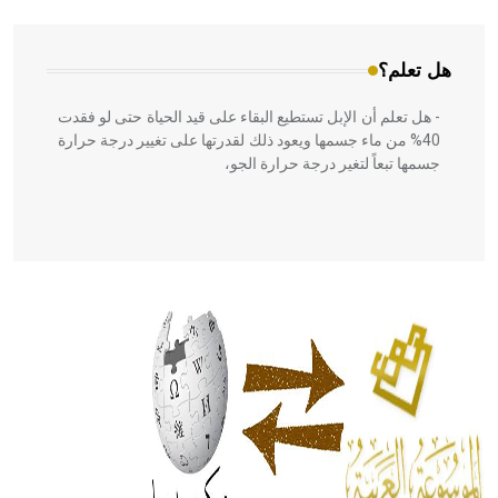
هل تعلم؟
- هل تعلم أن الإبل تستطيع البقاء على قيد الحياة حتى لو فقدت
40% من ماء جسمها ويعود ذلك لقدرتها على تغيير درجة حرارة
جسمها تبعاً لتغير درجة حرارة الجو،
- هل تعلم أن أبقراط كتب في الطب أربعة مؤلفات هي:
الحكم، الأدلة، تنظيم التغذية، ورسالته في جروح الرأس. ويعود
له الفضل بأنه حرر الطب من الدين والفلسفة.
- هل تعلم أن المرجان إفراز حيواني يتكون في البحر ويتركب
من مادة كربونات الكلسيوم، وهو أحمر أو شديد الحمرة وهو
أجود أنواعه، ويمتاز بكبر الحجم ويسمى الش