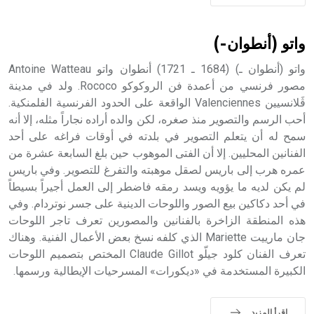
حيث تقتصر القيمة الصوتية للعلامة الك
واتو (أنطوان-)
واتو (أنطوان ـ) (1684 ـ 1721) أنطوان واتو Antoine Watteau
مصور فرنسي من أعمدة فن الروكوكو Rococo. ولد في مدينة
ڤَلانسيين Valenciennes الواقعة على الحدود الفرنسية الفلمنكية.
أحب الرسم والتصوير منذ صغره، لكن والده أراده نجاراً مثله، إلا أنه
سمح له أن يتعلم التصوير في بلدته في أوقات فراغه على أحد
الفنانين المحليين. إلا أن الفتى الموهوب حين بلغ السابعة عشرة من
عمره هرب إلى باريس لصقل موهبته والتفرغ للتصوير. وفي باريس
لم يكن لديه ما يؤويه ويسد رمقه فاضطر إلى العمل أجيراً بسيطاً
في أحد دكاكين بيع الصور واللوحات الدينية على جسر نوتردام. وفي
هذه المنطقة الزاخرة بالفنانين والمصورين تعرف تاجر اللوحات
جان مارييت Mariette الذي كلفه نسخ بعض الأعمال الفنية. وهناك
تعرف الفنان كلود جيلّو Claude Gillot المختص بتصميم اللوحات
الكبيرة المستخدمة في «ديكورات» المسرحيات الإيطالية ورسمها.
اقرأ المزيد