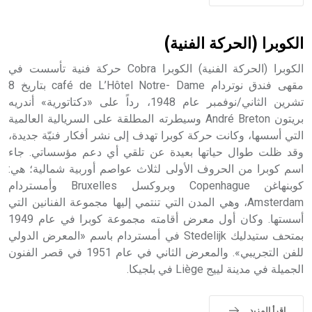
الكوبرا (الحركة الفنية)
الكوبرا (الحركة الفنية) الكوبرا Cobra حركة فنية تأسست في
مقهى فندق نوتردام café de L’Hôtel Notre- Dame بتاريخ 8
تشرين الثاني/نوفمبر عام 1948، رداً على «دكتاتورية» أندريه
بريتون André Breton وسيطرته المطلقة على السريالية العالمية
التي أسسها، وكانت حركة كوبرا تهدف إلى نشر أفكار فنيّة جديدة،
وقد ظلت طوال حياتها بعيدة عن تلقي أي دعم مؤسساتي. جاء
اسم كوبرا من الحروف الأولى لثلاث عواصم أوربية شمالية؛ هي:
كوبنهاغن Copenhague وبروكسل Bruxelles وأمستردام
Amsterdam، وهي المدن التي تنتمي إليها مجموعة الفنانين التي
أسستها. وكان أول معرض أقامته مجموعة كوبرا في عام 1949
بمتحف ستيدليك Stedelijk في أمستردام باسم «المعرض الدولي
للفن التجريبي». والمعرض الثاني في عام 1951 في قصر الفنون
الجميلة في مدينة لييج Liège في بلجيكا.
اقرأ المزيد