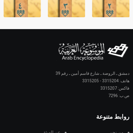
دمشق ـ الروضة ـ شارع قاسم أمين ـ رقم 39
هاتف: 3315204 - 3315205
فاكس: 3315207
ص.ب: 7296
روابط متنوعة
من نحن
عن الهيئة