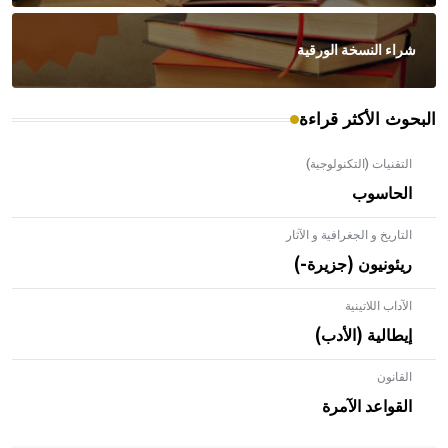
شراء النسخة الورقية
البحوث الأكثر قراءة
التقنيات (التكنولوجية)
الحاسوب
التاريخ و الجغرافية و الآثار
ريئونيون (جزيرة-)
الآداب اللاتينية
إيطالية (الأدب)
القانون
- هل تعلم أن الأبلق نوع من الفنون الهندسية التي ارتبطت
بالعمارة الإسلامية في بلاد الشام ومصر خاصة، حيث يحرص
القواعد الآمرة
المعمار على بناء مداميكه وخاصة في الواجهات