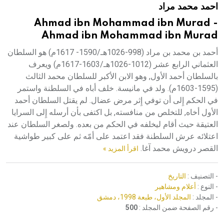
احمد محمد مراد
هيئة الموسوعة العربية تطلق موسوعات جديدة في عام 2026
Ahmad ibn Mohammad ibn Murad -
Ahmad ibn Mohammad ibn Murad
أحمد بن محمد بن مراد (998-1026هـ/1590- 1617م) هو السلطان
العثماني الرابع عشر (1012-1026هـ/1603-1617م) ويعرف
بالسلطان أحمد الأول, وهو الابن الأكبر للسلطان محمد الثالث
(1595-1603م). ولد في مانيسة. خلف أباه في السلطنة واستمر
في الحكم إِلى أن توفي إِثر مرض عضال. لم يقتل السلطان أحمد
الأول أخاه, للتخلص من منافسته, بل اكتفى بأن أرسله إِلى السرايا
العتيقة حيث أقام ليخلفه في الحكم من بعده. ولصغر السلطان عند
اعتلائه عرش السلطنة فقد اعتمد على أمّه ثم على كبير طواشية
القصر درويش محمد آغا.
اقرأ المزيد »
- التصنيف :
التاريخ
- النوع :
أعلام ومشاهير
- المجلد :
المجلد الأول، طبعة 1998، دمشق
- رقم الصفحة ضمن المجلد :
500