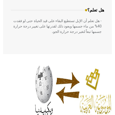
هل تعلم؟
- هل تعلم أن الإبل تستطيع البقاء على قيد الحياة حتى لو فقدت
40% من ماء جسمها ويعود ذلك لقدرتها على تغيير درجة حرارة
جسمها تبعاً لتغير درجة حرارة الجو،
- هل تعلم أن أبقراط كتب في الطب أربعة مؤلفات هي:
الحكم، الأدلة، تنظيم التغذية، ورسالته في جروح الرأس. ويعود
له الفضل بأنه حرر الطب من الدين والفلسفة.
- هل تعلم أن المرجان إفراز حيواني يتكون في البحر ويتركب
من مادة كربونات الكلسيوم، وهو أحمر أو شديد الحمرة وهو
أجود أنواعه، ويمتاز بكبر الحجم ويسمى الش