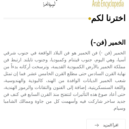
اخترنا لكم
هل تعلم أن الأبسيد كلمة فرنسية اللفظ تم اعتمادها مصطلحاً
أثرياً يستخدم في العمارة عموماً وفي العمارة الدينية الخاصة
بالكنائس خصوصاً، وفي الإنكليزية أب
الخمير (فن-)
الخمير (فن -) فن الخمير هو فن البلاد الواقعة في جنوب شرقي
آسيا، وهي اليوم، جنوب ڤيتنام وكمبوديا، وجنوب تايلند. ارتبط فن
مملكة الخمير بالأرض الكمبودية القديمة، وترسخت أركانه بدءاً من
- هل تعلم أن أبجر Abgar اسم معروف جيداً يعود إلى عدد من
الملوك الذين حكموا مدينة إديسا (الرها) من أبجر الأول وحتى
نهاية القرن السادس حتى مطلع القرن الخامس عشر. فما إن تمثل
التاسع، وهم ينتسبون إلى أسرة أوسروين
شعب الخمير الديانات الوافدة من الهند، كالبوذية والهندوسية،
واللغة السنسكريتية، إضافة إلى الفنون والتقانات والرموز الهندية،
حتى أعاد صوغ هذه التأثيرات لتتفتح منذ القرن السابع في كنف فن
جديد ساحر شاركت فيه وأسهمت كل من جاوة وممالك الشامبا
وسيام.
- هل تعلم أن الأبجدية الكنعانية تتألف من /22/ علامة كتابية
sign تكتب منفصلة غير متصلة، وتعتمد المبدأ الأكوروفوني،
حيث تقتصر القيمة الصوتية للعلامة الك
اقرأ المزيد