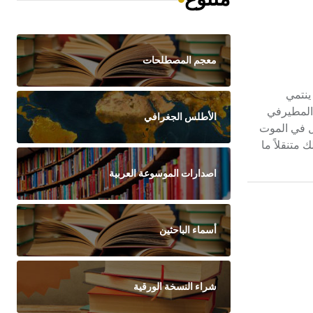
معجم المصطلحات
ن. ينتمي
 المطيرفي
الأطلس الجغرافي
مل في الموت
متنقلاً ما
اصدارات الموسوعة العربية
أسماء الباحثين
شراء النسخة الورقية