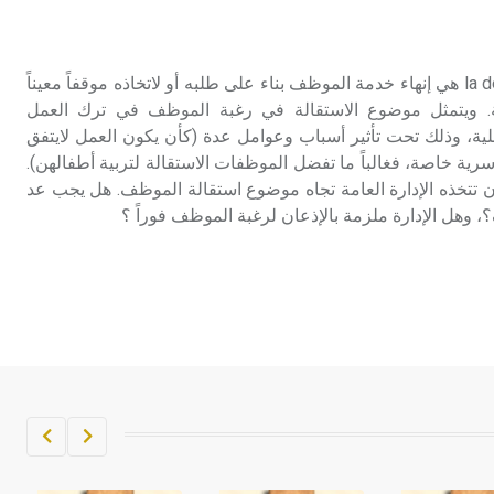
تم اعتمادها مصطلحاً أثرياً يستخدم في
العمارة عموماً وفي العمارة الدينية
الخاصة بالكنائس خصوصاً، وفي
الاستقالة الاستقالة la démission هي إنهاء خدمة الموظف بناء على طلبه أو لاتخاذه موقفاً معيناً
الإنكليزية أب
لة. ويتمثل موضوع الاستقالة في رغبة الموظف في ترك العمل
لية، وذلك تحت تأثير أسباب وعوامل عدة (كأن يكون العمل لايتفق
- هل تعلم أن أبجر Abgar اسم معروف
ية خاصة، فغالباً ما تفضل الموظفات الاستقالة لتربية أطفالهن).
جيداً يعود إلى عدد من الملوك الذين
 تتخذه الإدارة العامة تجاه موضوع استقالة الموظف. هل يجب عد
حكموا مدينة إديسا (الرها) من أبجر الأول
؟، وهل الإدارة ملزمة بالإذعان لرغبة الموظف فوراً ؟
وحتى التاسع، وهم ينتسبون إلى أسرة
أوسروين
- هل تعلم أن الأبجدية الكنعانية تتألف من
/22/ علامة كتابية sign تكتب منفصلة
غير متصلة، وتعتمد المبدأ الأكوروفوني،
حيث تقتصر القيمة الصوتية للعلامة الك