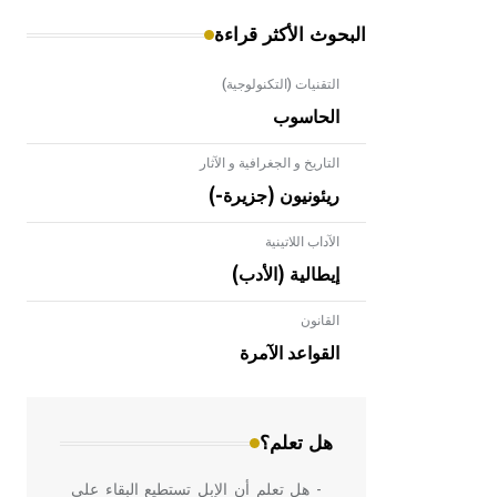
البحوث الأكثر قراءة
التقنيات (التكنولوجية)
الحاسوب
التاريخ و الجغرافية و الآثار
ريئونيون (جزيرة-)
الآداب اللاتينية
إيطالية (الأدب)
القانون
- هل تعلم أن الأبلق نوع من الفنون
الهندسية التي ارتبطت بالعمارة الإسلامية
القواعد الآمرة
في بلاد الشام ومصر خاصة، حيث يحرص
المعمار على بناء مداميكه وخاصة في
الواجهات
هل تعلم؟
- هل تعلم أن الإبل تستطيع البقاء على