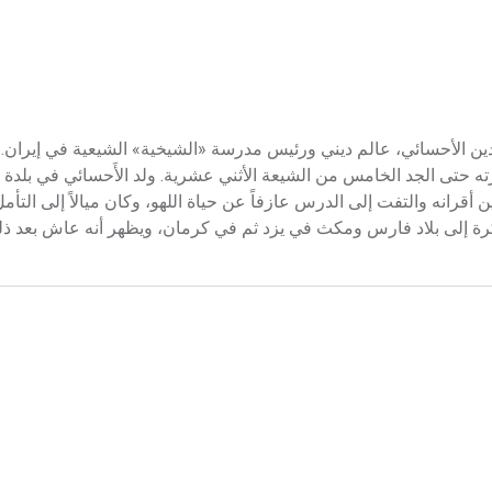
124هـ/ 1753 - 1826م) أحمد بن زين الدين الأحسائي، عالم ديني ورئيس مدرسة «الشيخية» الشيعية في إيرا
ه حتى الجد الخامس من الشيعة الأثني عشرية. ولد الأَحسائي في بلدة
قرانه والتفت إلى الدرس عازفاً عن حياة اللهو، وكان ميالاً إلى التأ
إلى بلاد فارس ومكث في يزد ثم في كرمان، ويظهر أنه عاش بعد ذلك 