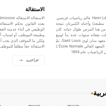
الاستقالة
لوبيغ (هنري ـ) (1875ـ 1941) هنري ليون لوبيغ Henri-Léon Lebesgue عالم رياضيات فرنسي.
 أبوه (عامل مطبعة) وأختاه الكبيرتان نتيجة
يعده القانون بحكم الاستقا
 من هذا المرض طوال حياته. كان
الوظيفي في أثناء خدمته الفع
حملت نفقاته سنوات عدة. بدأ لوبيغ
وطبيعة الموظف، أو لسباب أسر
دراسته في مدرسة بوفه، انتقل بعدها إلى باريس، ودرس في معهد سان لوي Saint Louis، ثمّ
ولكن ما الموقف الذي يجب أن
في معهد لوي الكبير Louis- le- Grand؛ ليدخل أخيراً عام 1894 المعهد العالي L’École Normale
الاستقالة حقاً مطلقاً للموظف
اقرأ المزيد
ربية