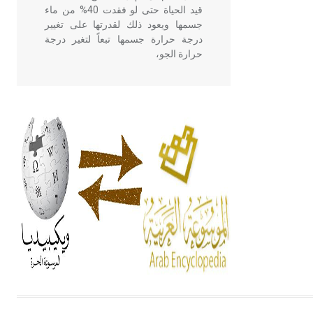
قيد الحياة حتى لو فقدت 40% من ماء
جسمها ويعود ذلك لقدرتها على تغيير
درجة حرارة جسمها تبعاً لتغير درجة
حرارة الجو،
- هل تعلم أن أبقراط كتب في الطب
أربعة مؤلفات هي: الحكم، الأدلة، تنظيم
التغذية، ورسالته في جروح الرأس.
ويعود له الفضل بأنه حرر الطب من
الدين والفلسفة.
- هل تعلم أن المرجان إفراز حيواني
يتكون في البحر ويتركب من مادة
كربونات الكلسيوم، وهو أحمر أو شديد
الحمرة وهو أجود أنواعه، ويمتاز بكبر
الحجم ويسمى الش
هل تعلم أن الأبسيد كلمة فرنسية اللفظ