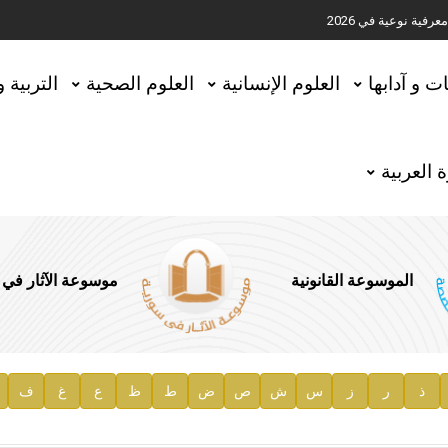
ية نوعية في 2026
تحقيق المخطوطات في العاصمة القطرية الدوحة
ات و آدابها
العلوم الإنسانية
العلوم الصحية
التربية 
 العربية
الموسوعة القانونية
موسوعة الآثار في
ذ
ر
ز
س
ش
ص
ض
ط
ظ
ع
غ
ف
ية