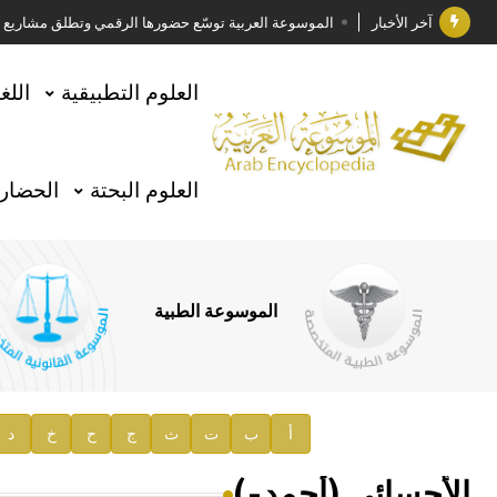
آخر الأخبار
الموسوعة العربية توسّع حضورها الرقمي وتطلق مشاريع معرف
فوز الأستاذ الدكتور وليد محمد السراقبي بجائزة كتارا ل
العلوم التطبيقية
اللغ
جائزة مجمع الملك سلمان العالمي للغة العربية 2025
الأستاذ إياد خالد الطباع مدير عام لهيئة الموسوعة العربية
العلوم البحتة
الحضارة
السيد محمد ياسين صالح وزيرا للثقافة
صدور المجلد الثامن من موسوعة الآثار في سورية
توصيات مجلس الإدارة
الموسوعة الطبية
صدور المجلد السابع من موسوعة الآثار في سورية
صدور المجلد الثامن عشر من الموسوعة الطبية
إعلان..
أ
ب
ت
ث
ج
ح
خ
د
دار الفكر الموزع الحصري لمنشورات هيئة الموسوعة العرب
الأحسائي (أحمد-)