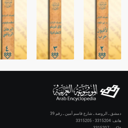
دمشق ـ الروضة ـ شارع قاسم أمين ـ رقم 39
هاتف: 3315204 - 3315205
فاكس: 3315207