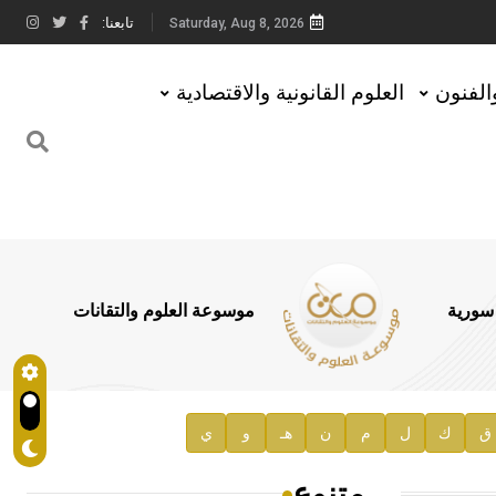
تابعنا:
Saturday, Aug 8, 2026
والفنون
العلوم القانونية والاقتصادية
 سورية
موسوعة العلوم والتقانات
ق
ك
ل
م
ن
هـ
و
ي
متنوع