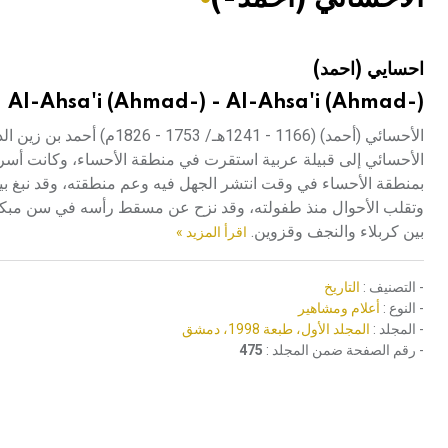
هيئة الموسوعة العربية تطلق موسوعات جديدة في عام 2026
احسايي (احمد)
Al-Ahsa'i (Ahmad-) - Al-Ahsa'i (Ahmad-)
الأحسائي (أحمد) (1166 - 1
الأحسائي إلى قبيلة عربية استقرت في منطقة الأحساء، وكانت أسرت
بمنطقة الأحساء في وقت انتشر الجهل فيه وعم منطقته، وقد نبغ بين أ
وتقلب الأحوال منذ طفولته، وقد نزح عن مسقط رأسه في سن مبكرة 
بين كربلاء والنجف وقزوين.
اقرأ المزيد »
- التصنيف :
التاريخ
- النوع :
أعلام ومشاهير
- المجلد :
المجلد الأول، طبعة 1998، دمشق
- رقم الصفحة ضمن المجلد :
475