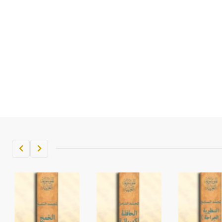
تم اعتمادها مصطلحاً أثرياً يستخدم في
العمارة عموماً وفي العمارة الدينية
الخاصة بالكنائس خصوصاً، وفي
الإنكليزية أب
- هل تعلم أن أبجر Abgar اسم معروف
جيداً يعود إلى عدد من الملوك الذين
حكموا مدينة إديسا (الرها) من أبجر الأول
وحتى التاسع، وهم ينتسبون إلى أسرة
أوسروين
- هل تعلم أن الأبجدية الكنعانية تتألف من
/22/ علامة كتابية sign تكتب منفصلة
غير متصلة، وتعتمد المبدأ الأكوروفوني،
حيث تقتصر القيمة الصوتية للعلامة الك