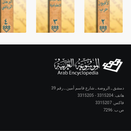
دمشق ـ الروضة ـ شارع قاسم أمين ـ رقم 39
هاتف: 3315204 - 3315205
فاكس: 3315207
ص.ب: 7296