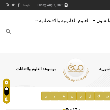
تابعنا:
Friday, Aug 7, 2026
والفنون
العلوم القانونية والاقتصادية
 سورية
موسوعة العلوم والتقانات
ق
ك
ل
م
ن
هـ
و
ي
متنوع