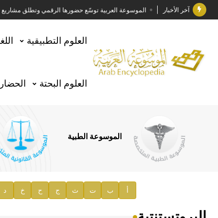
آخر الأخبار
الموسوعة العربية توسّع حضورها الرقمي وتطلق مشاريع معرف
فوز الأستاذ الدكتور وليد محمد السراقبي بجائزة كتارا ل
العلوم التطبيقية
اللغ
جائزة مجمع الملك سلمان العالمي للغة العربية 2025
الأستاذ إياد خالد الطباع مدير عام لهيئة الموسوعة العربية
العلوم البحتة
الحضارة
السيد محمد ياسين صالح وزيرا للثقافة
صدور المجلد الثامن من موسوعة الآثار في سورية
توصيات مجلس الإدارة
الموسوعة الطبية
صدور المجلد السابع من موسوعة الآثار في سورية
صدور المجلد الثامن عشر من الموسوعة الطبية
إعلان..
أ
ب
ت
ث
ج
ح
خ
د
دار الفكر الموزع الحصري لمنشورات هيئة الموسوعة العرب
البروتستنتية