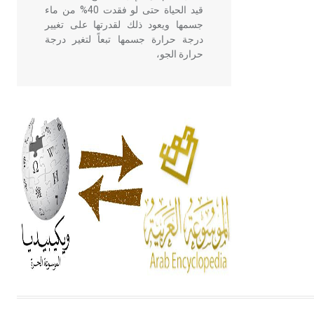
قيد الحياة حتى لو فقدت 40% من ماء
جسمها ويعود ذلك لقدرتها على تغيير
درجة حرارة جسمها تبعاً لتغير درجة
حرارة الجو،
- هل تعلم أن أبقراط كتب في الطب
أربعة مؤلفات هي: الحكم، الأدلة، تنظيم
التغذية، ورسالته في جروح الرأس.
ويعود له الفضل بأنه حرر الطب من
الدين والفلسفة.
- هل تعلم أن المرجان إفراز حيواني
يتكون في البحر ويتركب من مادة
كربونات الكلسيوم، وهو أحمر أو شديد
الحمرة وهو أجود أنواعه، ويمتاز بكبر
الحجم ويسمى الش
هل تعلم أن الأبسيد كلمة فرنسية اللفظ