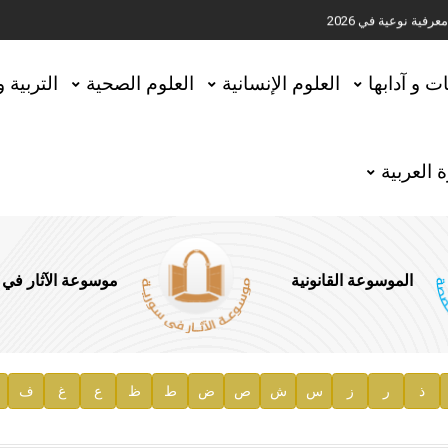
ية نوعية في 2026
تحقيق المخطوطات في العاصمة القطرية الدوحة
ات و آدابها
العلوم الإنسانية
العلوم الصحية
التربية 
 العربية
الموسوعة القانونية
موسوعة الآثار في
ذ
ر
ز
س
ش
ص
ض
ط
ظ
ع
غ
ف
ية