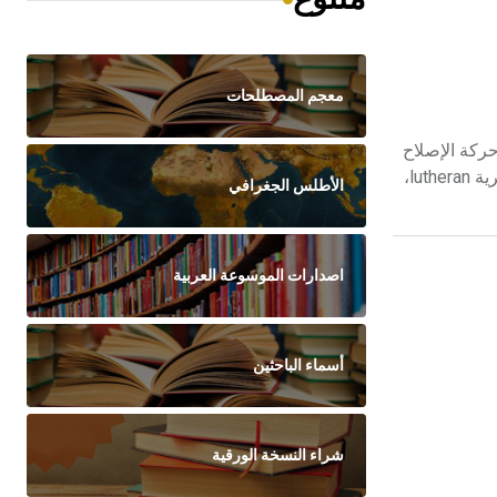
معجم المصطلحات
 مع حركة الإصلاح
الديني[ر] المعروفة في أوربة. وتتكون من أربع حركات منفصلة تمثل قمة الدعوة إلى التجديد داخل الكنيسة الكاثوليكية الرومانية وهي: اللوثرية lutheran،
الأطلس الجغرافي
اصدارات الموسوعة العربية
أسماء الباحثين
شراء النسخة الورقية