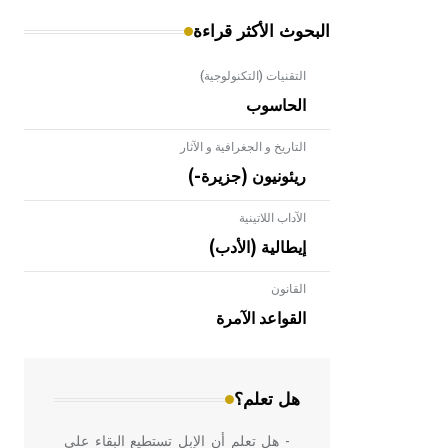
البحوث الأكثر قراءة
التقنيات (التكنولوجية)
الحاسوب
التاريخ و الجغرافية و الآثار
ريئونيون (جزيرة-)
الآداب اللاتينية
إيطالية (الأدب)
القانون
- هل تعلم أن الأبلق نوع من الفنون
الهندسية التي ارتبطت بالعمارة الإسلامية
القواعد الآمرة
في بلاد الشام ومصر خاصة، حيث يحرص
المعمار على بناء مداميكه وخاصة في
الواجهات
هل تعلم؟
- هل تعلم أن الإبل تستطيع البقاء على