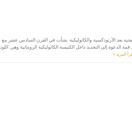
Protest المذهب الثالث في المسيحية بعد الأرثوذكسية والكاثوليكية. نشأت في القرن السادس عشر
رأ المزيد »