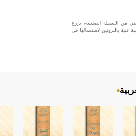
ي) Colza Rape نبات حولي زيتي من الفصيلة الصليبية، يزرع
 غنية بالبروتين لاستعمالها في
ربية