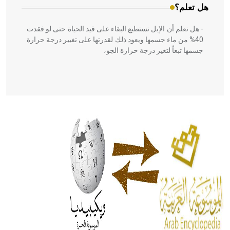
هل تعلم؟
- هل تعلم أن الإبل تستطيع البقاء على قيد الحياة حتى لو فقدت
40% من ماء جسمها ويعود ذلك لقدرتها على تغيير درجة حرارة
جسمها تبعاً لتغير درجة حرارة الجو،
- هل تعلم أن أبقراط كتب في الطب أربعة مؤلفات هي:
الحكم، الأدلة، تنظيم التغذية، ورسالته في جروح الرأس. ويعود
له الفضل بأنه حرر الطب من الدين والفلسفة.
- هل تعلم أن المرجان إفراز حيواني يتكون في البحر ويتركب
من مادة كربونات الكلسيوم، وهو أحمر أو شديد الحمرة وهو
أجود أنواعه، ويمتاز بكبر الحجم ويسمى الش