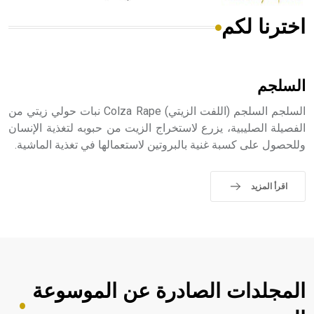
اخترنا لكم
هل تعلم أن الأبسيد كلمة فرنسية اللفظ تم اعتمادها مصطلحاً
أثرياً يستخدم في العمارة عموماً وفي العمارة الدينية الخاصة
بالكنائس خصوصاً، وفي الإنكليزية أب
السلجم
السلجم السلجم (اللفت الزيتي) Colza Rape نبات حولي زيتي من
الفصيلة الصليبية، يزرع لاستخراج الزيت من حبوبه لتغذية الإنسان
وللحصول على كسبة غنية بالبروتين لاستعمالها في تغذية الماشية.
- هل تعلم أن أبجر Abgar اسم معروف جيداً يعود إلى عدد من
الملوك الذين حكموا مدينة إديسا (الرها) من أبجر الأول وحتى
التاسع، وهم ينتسبون إلى أسرة أوسروين
اقرأ المزيد
- هل تعلم أن الأبجدية الكنعانية تتألف من /22/ علامة كتابية
sign تكتب منفصلة غير متصلة، وتعتمد المبدأ الأكوروفوني،
حيث تقتصر القيمة الصوتية للعلامة الك
المجلدات الصادرة عن الموسوعة