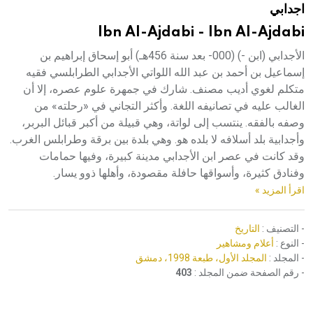
اجدابي
هيئة الموسوعة العربية تطلق موسوعات جديدة في عام 2026
Ibn Al-Ajdabi - Ibn Al-Ajdabi
الأجدابي (ابن -) (000- بعد سنة 456هـ) أبو إسحاق إبراهيم بن
إسماعيل بن أحمد بن عبد الله اللواتي الأجدابي الطرابلسي فقيه
متكلم لغوي أديب مصنف. شارك في جمهرة علوم عصره، إلا أن
الغالب عليه في تصانيفه اللغة. وأكثر التجاني في «رحلته» من
وصفه بالفقه. ينتسب إلى لواتة، وهي قبيلة من أكبر قبائل البربر،
وأجدابية بلد أسلافه لا بلده هو. وهي بلدة بين برقة وطرابلس الغرب.
وقد كانت في عصر ابن الأجدابي مدينة كبيرة، وفيها حمامات
وفنادق كثيرة، وأسواقها حافلة مقصودة، وأهلها ذوو يسار.
اقرأ المزيد »
- التصنيف :
التاريخ
- النوع :
أعلام ومشاهير
- المجلد :
المجلد الأول، طبعة 1998، دمشق
- رقم الصفحة ضمن المجلد :
403