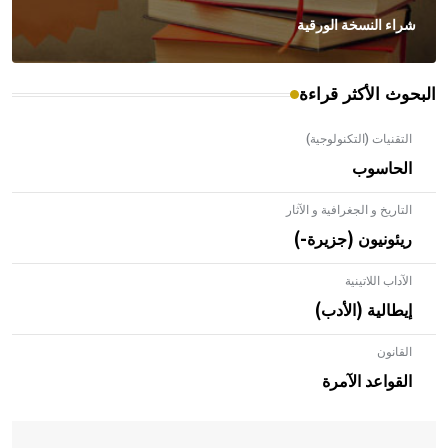
شراء النسخة الورقية
البحوث الأكثر قراءة
التقنيات (التكنولوجية)
الحاسوب
التاريخ و الجغرافية و الآثار
ريئونيون (جزيرة-)
الآداب اللاتينية
إيطالية (الأدب)
القانون
- هل تعلم أن الأبلق نوع من الفنون الهندسية التي ارتبطت
بالعمارة الإسلامية في بلاد الشام ومصر خاصة، حيث يحرص
القواعد الآمرة
المعمار على بناء مداميكه وخاصة في الواجهات