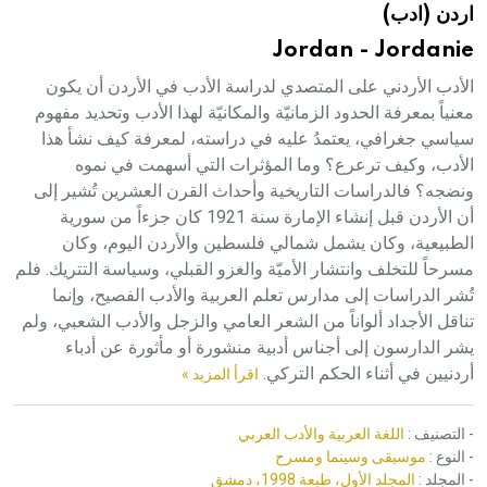
اردن (ادب)
هيئة الموسوعة العربية تطلق موسوعات جديدة في عام 2026
Jordan - Jordanie
الأدب الأردني على المتصدي لدراسة الأدب في الأردن أن يكون
معنياً بمعرفة الحدود الزمانيّة والمكانيّة لهذا الأدب وتحديد مفهوم
سياسي جغرافي، يعتمدُ عليه في دراسته، لمعرفة كيف نشأ هذا
الأدب، وكيف ترعرع؟ وما المؤثرات التي أسهمت في نموه
ونضجه؟ فالدراسات التاريخية وأحداث القرن العشرين تُشير إلى
أن الأردن قبل إنشاء الإمارة سنة 1921 كان جزءاً من سورية
الطبيعية، وكان يشمل شمالي فلسطين والأردن اليوم، وكان
مسرحاً للتخلف وانتشار الأميّة والغزو القبلي، وسياسة التتريك. فلم
تُشر الدراسات إلى مدارس تعلم العربية والأدب الفصيح، وإنما
تناقل الأجداد ألواناً من الشعر العامي والزجل والأدب الشعبي، ولم
يشر الدارسون إلى أجناس أدبية منشورة أو مأثورة عن أدباء
أردنيين في أثناء الحكم التركي.
اقرأ المزيد »
- التصنيف :
اللغة العربية والأدب العربي
- النوع :
موسيقى وسينما ومسرح
- المجلد :
المجلد الأول، طبعة 1998، دمشق