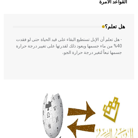
القواعد الآمرة
المعمار على بناء مداميكه وخاصة في الواجهات
هل تعلم؟
- هل تعلم أن الإبل تستطيع البقاء على قيد الحياة حتى لو فقدت
40% من ماء جسمها ويعود ذلك لقدرتها على تغيير درجة حرارة
جسمها تبعاً لتغير درجة حرارة الجو،
- هل تعلم أن أبقراط كتب في الطب أربعة مؤلفات هي:
الحكم، الأدلة، تنظيم التغذية، ورسالته في جروح الرأس. ويعود
له الفضل بأنه حرر الطب من الدين والفلسفة.
- هل تعلم أن المرجان إفراز حيواني يتكون في البحر ويتركب