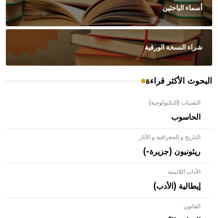
أسماء الباحثين
شراء النسخة الورقية
البحوث الأكثر قراءة
التقنيات (التكنولوجية)
الحاسوب
التاريخ و الجغرافية و الآثار
ريئونيون (جزيرة-)
الآداب اللاتينية
إيطالية (الأدب)
القانون
- هل تعلم أن الأبلق نوع من الفنون الهندسية التي ارتبطت
بالعمارة الإسلامية في بلاد الشام ومصر خاصة، حيث يحرص