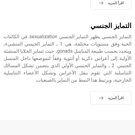
sign تكتب منفصلة غير متصلة، وتعتمد المبدأ الأكوروفوني،
اقرأ المزيد
حيث تقتصر القيمة الصوتية للعلامة الك
التمايز الجنسي
التمايز الجنسي يظهر التمايز الجنسي sexualization في الكائنات
الحية وفق مستويات مختلفة، هي: 1 ـ التمايز الجنسي المنشيء،
ويتحدد بحسب طبيعة المناسل gonads، حيث تتمايز الخلايا المنشئة
الأولية إلى أعراس ذكرية أو أنثوية وفقاً لتموضعها داخل المنسل
الجنيني. 2 ـ والتمايز الجنسي الأولي الذي يتضمن تشكل المسالك
التناسلية التي تقوم بنقل الأعراس وتشكل الأعضاء التناسلية
الخارجية، ويرتبط هذا النمط من التمايز بالصبغيات.
اقرأ المزيد