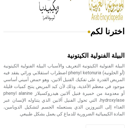
من مادة كربونات الكلسيوم، وهو أحمر أو شديد الحمرة وهو
أجود أنواعه، ويمتاز بكبر الحجم ويسمى الش
اخترنا لكم
هل تعلم أن الأبسيد كلمة فرنسية اللفظ تم اعتمادها مصطلحاً
أثرياً يستخدم في العمارة عموماً وفي العمارة الدينية الخاصة
بالكنائس خصوصاً، وفي الإنكليزية أب
البيلة الفنولية الكيتونية
البيلة الفنولية الكيتونية التعريف والأسباب البيلة الفنولية الكيتونية
(أو الخلونية) phenyl ketonuria اضطراب استقلابي وراثي يفقد فيه
المريض القدرة على تفكيك الفنيل آلانين، وهو حمض أميني أساسي
- هل تعلم أن أبجر Abgar اسم معروف جيداً يعود إلى عدد من
الملوك الذين حكموا مدينة إديسا (الرها) من أبجر الأول وحتى
موجود في معظم الأغذية، وذلك لأن كبد المريض ينتج كميات قليلة
التاسع، وهم ينتسبون إلى أسرة أوسروين
أو معدومة من خميرة فنيل آلانين هيدروكسيلاز phenyl alanine
hydroxylase، التي تحول الفنيل آلانين الذي يتناوله الإنسان عبر
الغذاء إلى التيروزين الذي يستعمله الجسم لتشكيل الدوبامين،
المادة الكيميائية الضرورية للدماغ كي يعمل بشكل طبيعي.
- هل تعلم أن الأبجدية الكنعانية تتألف من /22/ علامة كتابية