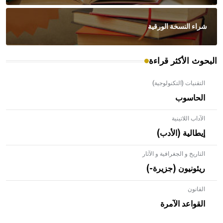
شراء النسخة الورقية
البحوث الأكثر قراءة
التقنيات (التكنولوجية)
الحاسوب
الآداب اللاتينية
إيطالية (الأدب)
التاريخ و الجغرافية و الآثار
ريئونيون (جزيرة-)
القانون
- هل تعلم أن الأبلق نوع من الفنون الهندسية التي ارتبطت
بالعمارة الإسلامية في بلاد الشام ومصر خاصة، حيث يحرص
القواعد الآمرة
المعمار على بناء مداميكه وخاصة في الواجهات