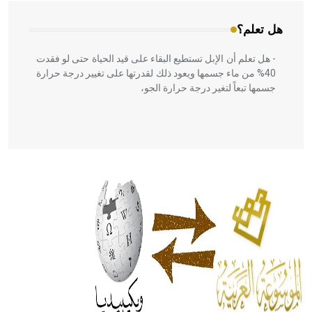
هل تعلم؟
- هل تعلم أن الإبل تستطيع البقاء على قيد الحياة حتى لو فقدت
40% من ماء جسمها ويعود ذلك لقدرتها على تغيير درجة حرارة
جسمها تبعاً لتغير درجة حرارة الجو،
- هل تعلم أن أبقراط كتب في الطب أربعة مؤلفات هي:
الحكم، الأدلة، تنظيم التغذية، ورسالته في جروح الرأس. ويعود
له الفضل بأنه حرر الطب من الدين والفلسفة.
- هل تعلم أن المرجان إفراز حيواني يتكون في البحر ويتركب
من مادة كربونات الكلسيوم، وهو أحمر أو شديد الحمرة وهو
أجود أنواعه، ويمتاز بكبر الحجم ويسمى الش