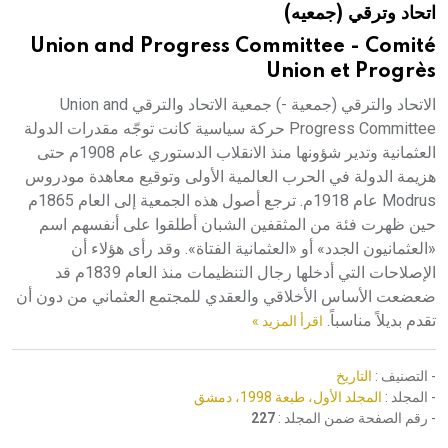
اتحاد وترقي (جمعيه)
هيئة الموسوعة العربية تطلق موسوعات جديدة في عام 2026
Union and Progress Committee - Comité
Union et Progrès
الاتحاد والترقي (جمعية -) جمعية الاتحاد والترقي Union and
Progress Committee حركة سياسية كانت توجّه مقدرات الدولة
العثمانية وتدير شؤونها منذ الانقلاب الدستوري عام 1908م حتى
هزيمة الدولة في الحرب العالمية الأولى وتوقيع معاهدة مودروس
Modrus عام 1918م. ترجع أصول هذه الجمعية إلى العام 1865م
حين ظهرت فئة من المثقفين الشبان أطلقوا على أنفسهم اسم
«العثمانيون الجدد» أو «العثمانية الفتاة». وقد رأى هؤلاء أن
الإصلاحات التي أدخلها رجال التنظيمات منذ العام 1839م قد
ضعضعت الأساس الأخلاقي والعقدي للمجتمع العثماني من دون أن
تقدم بديلاً مناسباً.
اقرأ المزيد »
- التصنيف :
التاريخ
- المجلد :
المجلد الأول، طبعة 1998، دمشق
- رقم الصفحة ضمن المجلد :
227