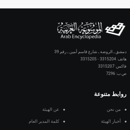
دمشق ـ الروضة ـ شارع قاسم أمين ـ رقم 39
هاتف: 3315204 - 3315205
فاكس: 3315207
ص.ب: 7296
روابط متنوعة
من نحن
عن الهيئة
أخبار الهيئة
كلمة المدير العام