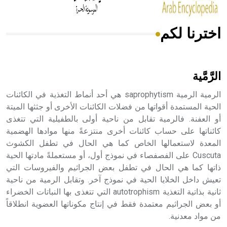
اخترنا لكم
هل تعلم أن الأبسيد كلمة فرنسية اللفظ تم اعتمادها مصطلحاً
أثرياً يستخدم في العمارة عموماً وفي العمارة الدينية الخاصة
بالكنائس خصوصاً، وفي الإنكليزية أب
الرَّمَّية
الرمية الرمية saprophytism هي أحد أنماط التغذية في الكائنات
الحية المستمدة أقواتها من فضلات الكائنات الأخرى أو جثثها الميتة
أو العفنة. فالرمية تقابل من ناحية أولى بالطفيلية التي تتغذى
- هل تعلم أن أبجر Abgar اسم معروف جيداً يعود إلى عدد من
الملوك الذين حكموا مدينة إديسا (الرها) من أبجر الأول وحتى
كائناتها على حساب كائنات أخرى منتزعةً منها موادها الهضمية
التاسع، وهم ينتسبون إلى أسرة أوسروين
المعدة لاستعمالها الخاص كما هي الحال في تطفل الكشوث
Cuscuta على الفصفصاء في نموذج أول، أو مستعملةً مادتها الحية
ذاتها كما هي الحال في تطفل بعض الجراثيم والفيروسات التي
تعيش داخل الخلايا الحية في نموذج آخر. وتقابل الرمية من ناحية
ثانية بذاتية التغذية autotrophism التي تتغذى بها النباتات الخضراء
- هل تعلم أن الأبجدية الكنعانية تتألف من /22/ علامة كتابية
أو بعض الجراثيم معتمدة فقط في إنتاج مكوناتها العضوية انطلاقاً
sign تكتب منفصلة غير متصلة، وتعتمد المبدأ الأكوروفوني،
من مواد معدنية.
حيث تقتصر القيمة الصوتية للعلامة الك