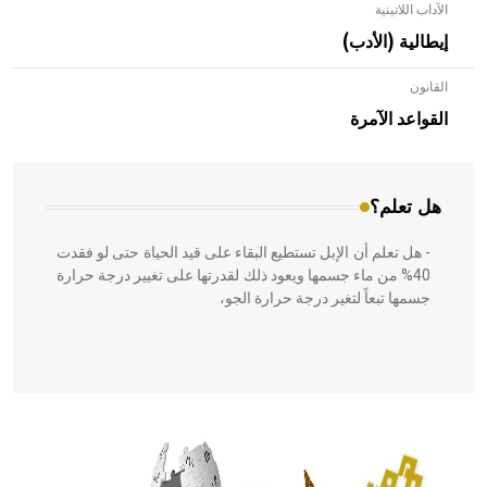
الآداب اللاتينية
إيطالية (الأدب)
القانون
- هل تعلم أن الأبلق نوع من الفنون الهندسية التي ارتبطت
بالعمارة الإسلامية في بلاد الشام ومصر خاصة، حيث يحرص
القواعد الآمرة
المعمار على بناء مداميكه وخاصة في الواجهات
هل تعلم؟
- هل تعلم أن الإبل تستطيع البقاء على قيد الحياة حتى لو فقدت
40% من ماء جسمها ويعود ذلك لقدرتها على تغيير درجة حرارة
جسمها تبعاً لتغير درجة حرارة الجو،
- هل تعلم أن أبقراط كتب في الطب أربعة مؤلفات هي:
الحكم، الأدلة، تنظيم التغذية، ورسالته في جروح الرأس. ويعود
له الفضل بأنه حرر الطب من الدين والفلسفة.