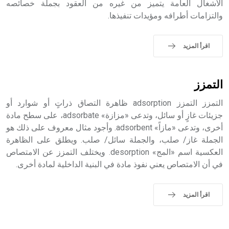
الأشغال العامة يتميز من غيره من العقود بجملة خصائصه
والتزامات أطرافه ومؤيدات تنفيذها.
- هل تعلم أن الأبجدية الكنعانية تتألف من /22/ علامة كتابية
اقرأ المزيد
sign تكتب منفصلة غير متصلة، وتعتمد المبدأ الأكوروفوني،
حيث تقتصر القيمة الصوتية للعلامة الك
التمزز
التمزز التمزز adsorption ظاهرة التصاق ذراتٍ أو شوارد أو
جزيئات غازٍ أو سائل، وتدعى «مزازة» adsorbate، على سطح مادة
أخرى، وتدعى «مازاً» adsorbent. وأجود مثال معروف على ذلك هو
الجملة غاز/ صلب، والجملة سائل/ صلب. ويطلق على الظاهرة
العكسية اسم «المج» desorption. ويختلف التمزز عن الامتصاص
في أن الامتصاص يعني نفوذ مادة في البنية الداخلية لمادة أخرى.
اقرأ المزيد