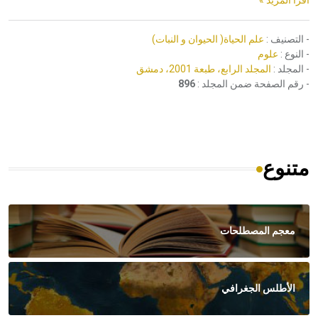
اقرأ المزيد »
- التصنيف :
علم الحياة( الحيوان و النبات)
- النوع :
علوم
- المجلد :
المجلد الرابع، طبعة 2001، دمشق
- رقم الصفحة ضمن المجلد :
896
متنوع
معجم المصطلحات
الأطلس الجغرافي