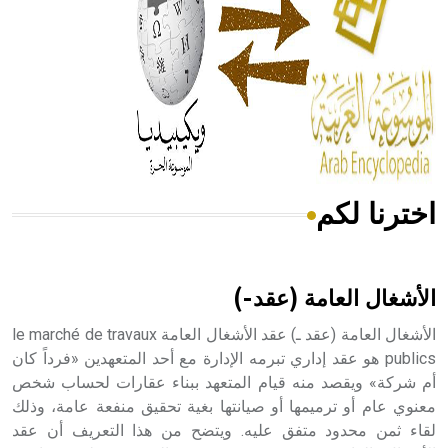
- هل تعلم أن المرجان إفراز حيواني يتكون في البحر ويتركب
من مادة كربونات الكلسيوم، وهو أحمر أو شديد الحمرة وهو
أجود أنواعه، ويمتاز بكبر الحجم ويسمى الش
اخترنا لكم
هل تعلم أن الأبسيد كلمة فرنسية اللفظ تم اعتمادها مصطلحاً
أثرياً يستخدم في العمارة عموماً وفي العمارة الدينية الخاصة
بالكنائس خصوصاً، وفي الإنكليزية أب
الأشغال العامة (عقد-)
الأشغال العامة (عقد ـ) عقد الأشغال العامة le marché de travaux
publics هو عقد إداري تبرمه الإدارة مع أحد المتعهدين «فرداً كان
أم شركة» ويقصد منه قيام المتعهد ببناء عقارات لحساب شخص
- هل تعلم أن أبجر Abgar اسم معروف جيداً يعود إلى عدد من
الملوك الذين حكموا مدينة إديسا (الرها) من أبجر الأول وحتى
معنوي عام أو ترميمها أو صيانتها بغية تحقيق منفعة عامة، وذلك
التاسع، وهم ينتسبون إلى أسرة أوسروين
لقاء ثمن محدود متفق عليه. ويتضح من هذا التعريف أن عقد