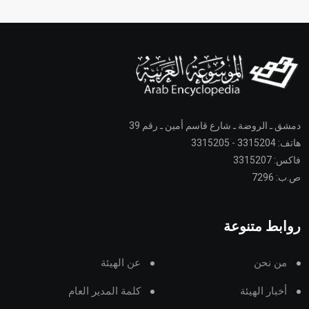
دمشق ـ الروضة ـ شارع قاسم أمين ـ رقم 39
هاتف: 3315204 - 3315205
فاكس: 3315207
ص.ب: 7296
روابط متنوعة
من نحن
عن الهيئة
أخبار الهيئة
كلمة المدير العام