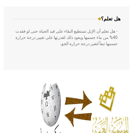
هل تعلم؟
- هل تعلم أن الإبل تستطيع البقاء على قيد الحياة حتى لو فقدت
40% من ماء جسمها ويعود ذلك لقدرتها على تغيير درجة حرارة
جسمها تبعاً لتغير درجة حرارة الجو،
- هل تعلم أن أبقراط كتب في الطب أربعة مؤلفات هي:
الحكم، الأدلة، تنظيم التغذية، ورسالته في جروح الرأس. ويعود
له الفضل بأنه حرر الطب من الدين والفلسفة.
- هل تعلم أن المرجان إفراز حيواني يتكون في البحر ويتركب
من مادة كربونات الكلسيوم، وهو أحمر أو شديد الحمرة وهو
أجود أنواعه، ويمتاز بكبر الحجم ويسمى الش