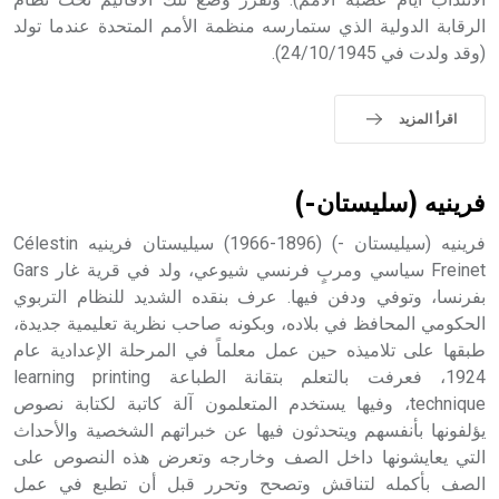
حيث تقتصر القيمة الصوتية للعلامة الك
الرقابة الدولية الذي ستمارسه منظمة الأمم المتحدة عندما تولد
(وقد ولدت في 24/10/1945).
اقرأ المزيد
فرينيه (سليستان-)
فرينيه (سيليستان -) (1896-1966) سيليستان فرينيه Célestin
Freinet سياسي ومربٍ فرنسي شيوعي، ولد في قرية غار Gars
بفرنسا، وتوفي ودفن فيها. عرف بنقده الشديد للنظام التربوي
الحكومي المحافظ في بلاده، وبكونه صاحب نظرية تعليمية جديدة،
طبقها على تلاميذه حين عمل معلماً في المرحلة الإعدادية عام
1924، فعرفت بالتعلم بتقانة الطباعة learning printing
technique، وفيها يستخدم المتعلمون آلة كاتبة لكتابة نصوص
يؤلفونها بأنفسهم ويتحدثون فيها عن خبراتهم الشخصية والأحداث
التي يعايشونها داخل الصف وخارجه وتعرض هذه النصوص على
الصف بأكمله لتناقش وتصحح وتحرر قبل أن تطبع في عمل