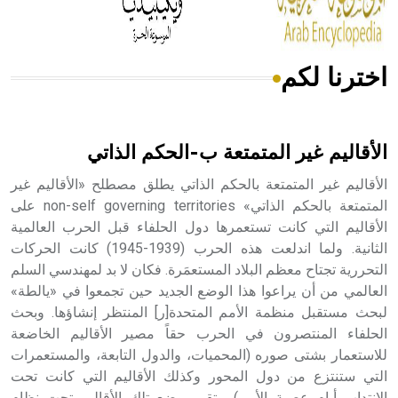
اخترنا لكم
هل تعلم أن الأبسيد كلمة فرنسية اللفظ تم اعتمادها مصطلحاً
أثرياً يستخدم في العمارة عموماً وفي العمارة الدينية الخاصة
بالكنائس خصوصاً، وفي الإنكليزية أب
الأقاليم غير المتمتعة ب-الحكم الذاتي
الأقاليم غير المتمتعة بالحكم الذاتي يطلق مصطلح «الأقاليم غير
المتمتعة بالحكم الذاتي» non-self governing territories على
الأقاليم التي كانت تستعمرها دول الحلفاء قبل الحرب العالمية
- هل تعلم أن أبجر Abgar اسم معروف جيداً يعود إلى عدد من
الملوك الذين حكموا مدينة إديسا (الرها) من أبجر الأول وحتى
الثانية. ولما اندلعت هذه الحرب (1939-1945) كانت الحركات
التاسع، وهم ينتسبون إلى أسرة أوسروين
التحررية تجتاح معظم البلاد المستعمَرة. فكان لا بد لمهندسي السلم
العالمي من أن يراعوا هذا الوضع الجديد حين تجمعوا في «يالطة»
لبحث مستقبل منظمة الأمم المتحدة[ر] المنتظر إنشاؤها. وبحث
الحلفاء المنتصرون في الحرب حقاً مصير الأقاليم الخاضعة
للاستعمار بشتى صوره (المحميات، والدول التابعة، والمستعمرات
- هل تعلم أن الأبجدية الكنعانية تتألف من /22/ علامة كتابية
التي ستنتزع من دول المحور وكذلك الأقاليم التي كانت تحت
sign تكتب منفصلة غير متصلة، وتعتمد المبدأ الأكوروفوني،
الانتداب أيام عصبة الأمم). وتقرر وضع تلك الأقاليم تحت نظام