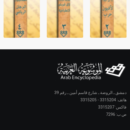
دمشق ـ الروضة ـ شارع قاسم أمين ـ رقم 39
هاتف: 3315204 - 3315205
فاكس: 3315207
ص.ب: 7296