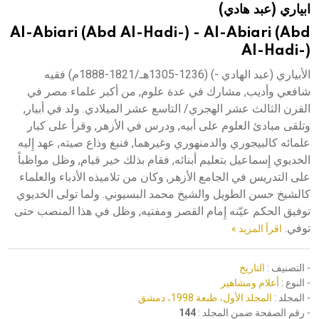
ابياري (عبد هادي)
هيئة الموسوعة العربية تطلق موسوعات جديدة في عام 2026
Al-Abiari (Abd Al-Hadi-) - Al-Abiari (Abd
Al-Hadi-)
الأبياري (عبد الهادي -) (1236-1305هـ/1821-1888م) فقيه
شافعي وأديب, مشارك في عدة علوم, من أكبر علماء مصر في
القرن الثالث عشر الهجري/ التاسع عشر الميلادي. ولد في أبيار,
وتلقى مبادئ العلوم على أبيه, ودرس في الأزهر, وقرأ على كبار
علمائه كالبيجوري والدمنهوري وغيرهما, فنبغ وذاع صيته, عهد إِليه
الخديوي إِسماعيل بتعليم أبنائه, فقام بذلك خير قيام, وظل مواظباً
على التدريس في الجامع الأزهر, وكان من تلاميذه الأدباء والعلماء
كالشيخ حسن الطويل والشيخ محمد البسيوني. ولما تولى الخديوي
توفيق الحكم عيّنه إِمام القصر ومفتيه, وظل في هذا المنصب حتى
توفي.
اقرأ المزيد »
- التصنيف :
التاريخ
- النوع :
أعلام ومشاهير
- المجلد :
المجلد الأول، طبعة 1998، دمشق
- رقم الصفحة ضمن المجلد :
144