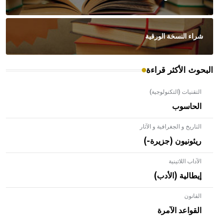
شراء النسخة الورقية
البحوث الأكثر قراءة
التقنيات (التكنولوجية)
الحاسوب
التاريخ و الجغرافية و الآثار
ريئونيون (جزيرة-)
الآداب اللاتينية
إيطالية (الأدب)
القانون
- هل تعلم أن الأبلق نوع من الفنون الهندسية التي ارتبطت
بالعمارة الإسلامية في بلاد الشام ومصر خاصة، حيث يحرص
القواعد الآمرة
المعمار على بناء مداميكه وخاصة في الواجهات