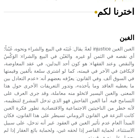
اخترنا لكم
هل تعلم أن الأبسيد كلمة فرنسية اللفظ تم اعتمادها مصطلحاً
أثرياً يستخدم في العمارة عموماً وفي العمارة الدينية الخاصة
بالكنائس خصوصاً، وفي الإنكليزية أب
الغبن
الغبن الغبن injustice لغةً: يقال: غَبَنَه في البيع والشراء ونحوه، غَبْناً؛
أي نقصه في الثمن أو غيره. والغَبْن في البيع والشراء: الوَكْسُ
والنقص. وعند الفقهاء: هو كون أحد البدلين، في عقد المعاوضة،
- هل تعلم أن أبجر Abgar اسم معروف جيداً يعود إلى عدد من
الملوك الذين حكموا مدينة إديسا (الرها) من أبجر الأول وحتى
لايكافئ في الآخر في قيمته، كما لو اشترى سلعة بألفين وقيمتها
التاسع، وهم ينتسبون إلى أسرة أوسروين
في السوق ألف. وفي القانون: يعرِّفه بعضهم أنه: «عدم التعادل بين
ما يعطيه العاقد وما يأخذه»، وتدور التعريفات الأخرى حول هذا
المعنى. والغبن اليسير لاتخلو منه معاملة، وقد جرى العرف على
التسامح فيه. أما الغبن الفاحش فهو الذي تدخل المشرع لتنظيمه،
لأنه خطر من الناحيتين الاجتماعية والاقتصادية. تطور فكرة الغبن
- هل تعلم أن الأبجدية الكنعانية تتألف من /22/ علامة كتابية
كانت النزعة في القانون الروماني تسيطر على هذا القانون، فكان
sign تكتب منفصلة غير متصلة، وتعتمد المبدأ الأكوروفوني،
المبدأ العام عدم تأثير الغبن في العقود. غير أنه تدخل، على سبيل
حيث تقتصر القيمة الصوتية للعلامة الك
الاستثناء، لحماية القاصر إذا لحقه غبن، ولحماية بائع العقار إذا لم
يحصل على نصف قيمته.