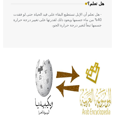
هل تعلم؟
- هل تعلم أن الإبل تستطيع البقاء على قيد الحياة حتى لو فقدت
40% من ماء جسمها ويعود ذلك لقدرتها على تغيير درجة حرارة
جسمها تبعاً لتغير درجة حرارة الجو،
- هل تعلم أن أبقراط كتب في الطب أربعة مؤلفات هي:
الحكم، الأدلة، تنظيم التغذية، ورسالته في جروح الرأس. ويعود
له الفضل بأنه حرر الطب من الدين والفلسفة.
- هل تعلم أن المرجان إفراز حيواني يتكون في البحر ويتركب
من مادة كربونات الكلسيوم، وهو أحمر أو شديد الحمرة وهو
أجود أنواعه، ويمتاز بكبر الحجم ويسمى الش