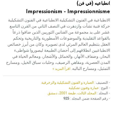
انطباعيه (في فن)
هيئة الموسوعة العربية تطلق موسوعات جديدة في عام 2026
Impressionism - Impressionnisme
الانطباعية في الفنون التشكيلية الانطباعية في الفنون التشكيلية
حركة فنية نشأت وازدهرت في النصف الثاني من القرن التاسع
عشر على يد مجموعة من الفنانين الثوريين الذين ضاقوا ذرعاً
بالقواعد التقليدية والموضوعات الأسطورية والتاريخية وتحكم
العقل بتنظيم العالم المرئي لدى تصويره. وكان من أبرز خصائص
الانطباعيين انطلاقهم إلى أحضان الطبيعة ليصوروا شواطىء
البحار، وضفاف الأنهار، والخمائل والأشجار، ومعالم الحياة في
المدن العصرية، ومقاهي الرصيف، وحلبات سباق الخيل، ومسارح
التمثيل، ومسارح الباليه.
اقرأ المزيد »
- التصنيف :
العمارة و الفنون التشكيلية والزخرفية
- النوع :
عمارة وفنون تشكيلية
- المجلد :
المجلد الثالث، طبعة 2001، دمشق
- رقم الصفحة ضمن المجلد :
925