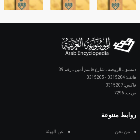
دمشق ـ الروضة ـ شارع قاسم أمين ـ رقم 39
هاتف: 3315204 - 3315205
فاكس: 3315207
ص.ب: 7296
روابط متنوعة
من نحن
عن الهيئة