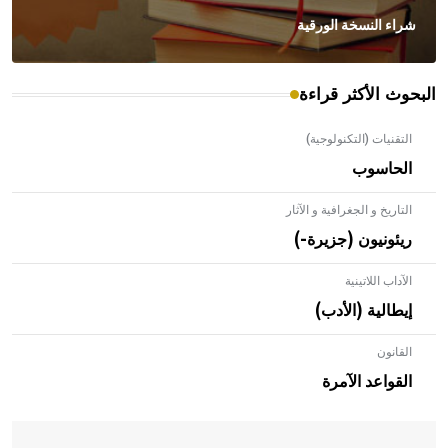
شراء النسخة الورقية
البحوث الأكثر قراءة
التقنيات (التكنولوجية)
الحاسوب
التاريخ و الجغرافية و الآثار
ريئونيون (جزيرة-)
الآداب اللاتينية
إيطالية (الأدب)
القانون
- هل تعلم أن الأبلق نوع من الفنون الهندسية التي ارتبطت
بالعمارة الإسلامية في بلاد الشام ومصر خاصة، حيث يحرص
القواعد الآمرة
المعمار على بناء مداميكه وخاصة في الواجهات