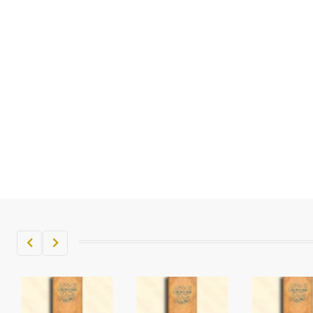
تم اعتمادها مصطلحاً أثرياً يستخدم في
العمارة عموماً وفي العمارة الدينية
الخاصة بالكنائس خصوصاً، وفي
الإنكليزية أب
- هل تعلم أن أبجر Abgar اسم معروف
جيداً يعود إلى عدد من الملوك الذين
حكموا مدينة إديسا (الرها) من أبجر الأول
وحتى التاسع، وهم ينتسبون إلى أسرة
أوسروين
- هل تعلم أن الأبجدية الكنعانية تتألف من
/22/ علامة كتابية sign تكتب منفصلة
غير متصلة، وتعتمد المبدأ الأكوروفوني،
حيث تقتصر القيمة الصوتية للعلامة الك