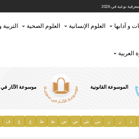
ية نوعية في 2026
تحقيق المخطوطات في العاصمة القطرية الدوحة
ات و آدابها
العلوم الإنسانية
العلوم الصحية
التربية 
 العربية
الموسوعة القانونية
موسوعة الآثار في
ذ
ر
ز
س
ش
ص
ض
ط
ظ
ع
غ
ف
ية