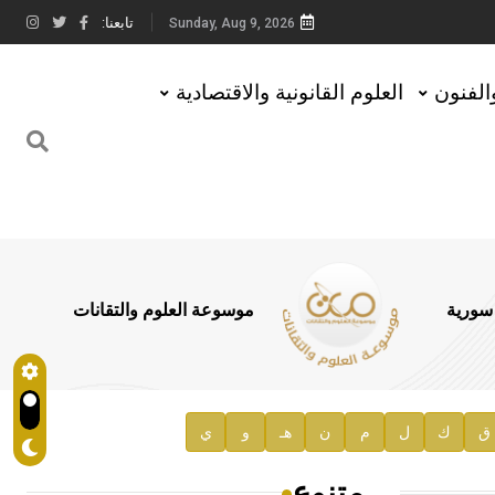
تابعنا:
Sunday, Aug 9, 2026
والفنون
العلوم القانونية والاقتصادية
 سورية
موسوعة العلوم والتقانات
ق
ك
ل
م
ن
هـ
و
ي
متنوع