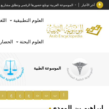
آخر الأخبار
الموسوعة العربية توسّع حضورها الرقمي وتطلق مشاريع معرف
فوز الأستاذ الدكتور وليد محمد السراقبي بجائزة كتارا ل
العلوم التطبيقية
اللغ
جائزة مجمع الملك سلمان العالمي للغة العربية 2025
الأستاذ إياد خالد الطباع مدير عام لهيئة الموسوعة العربية
العلوم البحتة
الحضارة
السيد محمد ياسين صالح وزيرا للثقافة
صدور المجلد الثامن من موسوعة الآثار في سورية
توصيات مجلس الإدارة
الموسوعة الطبية
صدور المجلد السابع من موسوعة الآثار في سورية
صدور المجلد الثامن عشر من الموسوعة الطبية
إعلان..
أ
ب
ت
ث
ج
ح
خ
د
دار الفكر الموزع الحصري لمنشورات هيئة الموسوعة العرب
إبراهيم بن المهدي