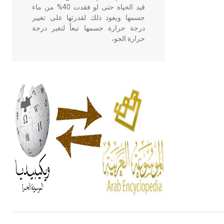
قيد الحياة حتى لو فقدت 40% من ماء
جسمها ويعود ذلك لقدرتها على تغيير
درجة حرارة جسمها تبعاً لتغير درجة
حرارة الجو،
- هل تعلم أن أبقراط كتب في الطب
أربعة مؤلفات هي: الحكم، الأدلة، تنظيم
التغذية، ورسالته في جروح الرأس.
ويعود له الفضل بأنه حرر الطب من
الدين والفلسفة.
- هل تعلم أن المرجان إفراز حيواني
يتكون في البحر ويتركب من مادة
كربونات الكلسيوم، وهو أحمر أو شديد
الحمرة وهو أجود أنواعه، ويمتاز بكبر
الحجم ويسمى الش
هل تعلم أن الأبسيد كلمة فرنسية اللفظ