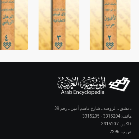
دمشق ـ الروضة ـ شارع قاسم أمين ـ رقم 39
هاتف: 3315204 - 3315205
فاكس: 3315207
ص.ب: 7296