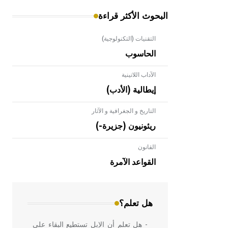
البحوث الأكثر قراءة
التقنيات (التكنولوجية)
الحاسوب
الآداب اللاتينية
إيطالية (الأدب)
التاريخ و الجغرافية و الآثار
ريئونيون (جزيرة-)
القانون
- هل تعلم أن الأبلق نوع من الفنون
الهندسية التي ارتبطت بالعمارة الإسلامية
القواعد الآمرة
في بلاد الشام ومصر خاصة، حيث يحرص
المعمار على بناء مداميكه وخاصة في
الواجهات
هل تعلم؟
- هل تعلم أن الإبل تستطيع البقاء على