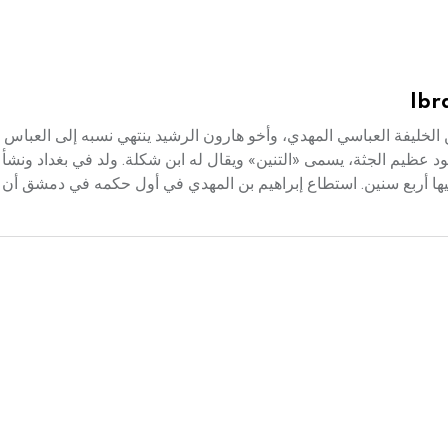
Ibr
779 - 839م) أبو إسحق إبراهيم بن الخليفة العباسي المهدي، وأخو هارون الرشيد ينتهي نسبه إلى العب
 عظيم الجثة، يسمى «التنين» ويقال له ابن شكلة. ولد في بغداد ونشأ في
 فيها أربع سنين. استطاع إبراهيم بن المهدي في أول حكمه في دمشق أن