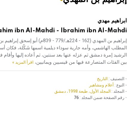
هيئة الموسوعة العربية تطلق موسوعات جديدة في عام 2026
ابراهيم مهدي
ahim ibn Al-Mahdi - Ibrahim ibn Al-Mahdi
إبراهيم بن المهدي (162 - 224هـ/
المطلب الهاشمي، وأمه جارية سوداء ديلمية اسمها شَكْلة، فكان أسود
الرشيد إمرة دمشق ثم عزله عنها بعد سنتين، ثم أعاده إليها وأقام
بين الفئات المتصارعة فيها من قيسيين ويمانيين،
اقرأ المزيد »
- التصنيف :
التاريخ
- النوع :
أعلام ومشاهير
- المجلد :
المجلد الأول، طبعة 1998، دمشق
- رقم الصفحة ضمن المجلد :
76