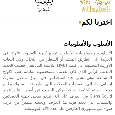
اخترنا لكم
هل تعلم أن الأبسيد كلمة فرنسية اللفظ تم اعتمادها مصطلحاً
أثرياً يستخدم في العمارة عموماً وفي العمارة الدينية الخاصة
بالكنائس خصوصاً، وفي الإنكليزية أب
الأسلوب والأسلوبيات
الأسلوب والأسلوبيات الأسلوب ترجع كلمة الأسلوب style في
العربية إلى الطريق الممتد أو السطر من النخل، وفي اللغات
الأوربية المختلفة إلى كلمة stylus اللاتينية التي تعني قضيب الحديد
- هل تعلم أن أبجر Abgar اسم معروف جيداً يعود إلى عدد من
الملوك الذين حكموا مدينة إديسا (الرها) من أبجر الأول وحتى
المدبب الرأس الذي كان القدماء يستخدمونه للكتابة على الألواح
التاسع، وهم ينتسبون إلى أسرة أوسروين
المشمّعة. وهي تشير عند استخدامها في سياق متصل بسلوك
إنساني ما، إلى القسمات المحدّدة التي تطبع هذا السلوك بطابع
يمنحه هويته الخاصة. وهكذا يمكن الحديث عن أسلوب غلين غولد
Glenn Gould في العزف على آلة البيانو بمعنى جملة الخصائص
والسمات التي تحدد هوية هذا العزف، وتجعله متميزاً من عزف
- هل تعلم أن الأبجدية الكنعانية تتألف من /22/ علامة كتابية
سواه من مشهوري العازفين على هذه الآلة الموسيقية.
sign تكتب منفصلة غير متصلة، وتعتمد المبدأ الأكوروفوني،