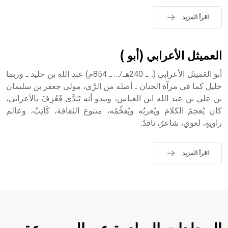
حيث تقتصر القيمة الصوتية للعلامة الك
اقرأ المزيد
العميثل الأعرابي (أبو )
أبو العَمَيثَل الأعرابي (…ـ 240هـ/… ـ 854م) عبد الله بن خليد ـ وربما
خليل كما في مرآة الجنان ـ أصله من الرَّي، مولى جعفر بن سليمان
بن علي بن عبد الله ابن العباس، ويبدو أنه تَبَدَّى فَعُرِفَ بالأعرابي،
كان يُعجمُ الكلامَ ويُعربُه ويُفخِّمُه، متنوع الثقافة، كَاتِبٌ، وعالم
راويةٍ، لغوي، شاعرٌ، ناقدٌ.
اقرأ المزيد