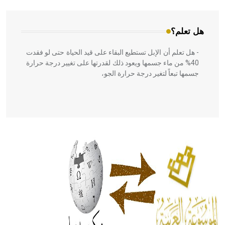
هل تعلم؟
- هل تعلم أن الإبل تستطيع البقاء على قيد الحياة حتى لو فقدت
40% من ماء جسمها ويعود ذلك لقدرتها على تغيير درجة حرارة
جسمها تبعاً لتغير درجة حرارة الجو،
- هل تعلم أن أبقراط كتب في الطب أربعة مؤلفات هي:
الحكم، الأدلة، تنظيم التغذية، ورسالته في جروح الرأس. ويعود
له الفضل بأنه حرر الطب من الدين والفلسفة.
- هل تعلم أن المرجان إفراز حيواني يتكون في البحر ويتركب
من مادة كربونات الكلسيوم، وهو أحمر أو شديد الحمرة وهو
أجود أنواعه، ويمتاز بكبر الحجم ويسمى الش