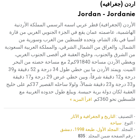
اردن (جغرافيه)
هيئة الموسوعة العربية تطلق موسوعات جديدة في عام 2026
Jordan - Jordanie
الأردن (الجغرافية) قطر عربي اسمه الرسمي المملكة الأردنية
الهاشمية، عاصمته عمان يقع في الجزء الجنوبي الغربي من قارة
آسيا في بلاد الشام، وتحده فلسطين من الغرب وسورية من
الشمال، والعراق من الشمال الشرقي، والمملكة العربية السعودية
من الشرق والجنوب، وخليج العقبة في أقصى الجنوب الغربي،
ويغطي الأردن مساحة 91840كم2 مع مساحة حصته من البحر
الميت. ويمتد الأردن ما بين خطي طول 34 درجة و 52 دقيقة و39
درجة و12 دقيقة شرقاً، وبين خطي عرض 29 درجة و17 دقيقة
و33 درجة و23 دقيقة شمالاً، ولولا ساحله القصير 37كم على خليج
العقبة لكان دولة برية حبيسة. ويبلغ طول حدوده الغربية مع
فلسطين نحو 360كم.
اقرأ المزيد »
- التصنيف :
التاريخ و الجغرافية و الآثار
- النوع :
سياحة
- المجلد :
المجلد الأول، طبعة 1998، دمشق
- رقم الصفحة ضمن المجلد :
835