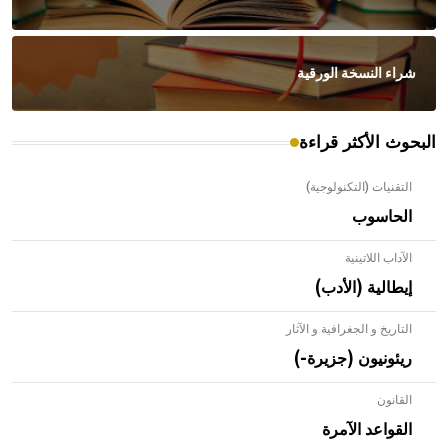
شراء النسخة الورقية
البحوث الأكثر قراءة
التقنيات (التكنولوجية)
الحاسوب
الآداب اللاتينية
إيطالية (الأدب)
التاريخ و الجغرافية و الآثار
ريئونيون (جزيرة-)
القانون
- هل تعلم أن الأبلق نوع من الفنون الهندسية التي ارتبطت
بالعمارة الإسلامية في بلاد الشام ومصر خاصة، حيث يحرص
القواعد الآمرة
المعمار على بناء مداميكه وخاصة في الواجهات