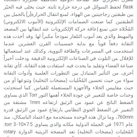
حيث تقتصر القيمة الصوتية للعلامة الك
flask لحفظ السوائل في درجة حرارة ثابتة. حيث يخلى فيه الحيّز
بين طبقتين زجاجيتين من الهواء، لمنع انتقال الحرارة[ر] بالحمل بين
الطبقتين. كما صنعت الصمامات الإلكترونية (الأنبوب الالكتروني)
المُخْلاة حتى تمنع إعاقة حركة الإلكترونات عند انتقالها بين المصعد
والمهبط والذي يعد أنبوب التلفاز نموذجاً مكبراً لها. وقد أخذت هذه
التقانة دفعاً قوياً مع بداية خمسينات القرن العشرين عندما
استخدمت في المسرعات والطاقة النووية، وكذلك عند استعمالها
للإقلال من التلوث في الصناعات الإلكترونية الدقيقة. ودخلت أخيراً
صناعة الفضاء وتقليد ما يحدث فيه. استفادت هذه التقانة، كأي تقانة
أخرى، من التأثير المتبادل بين التطورات العلمية وأدوات التقانة
سواء من حيث تحسين المُخْليات (مضخات التخلية) وتنوعها أو من
حيث مقاييس الخلاء والأجهزة المستعملة للقياس. كما استحدثت
وحدات خاصة للتعبير عن جودة الخلاء أهمها التور Torr الذي يساوي
الضغط الناتج عن عمود من الزئبق ارتفاعه 1mm مشتقة من
التعبير عن الضغط الجوي النظامي بارتفاع عمود من الزئبق قدره
760mm، وما تزال هذه الوحدة مستخدمة مع اعتماد الباسكال، منذ
عام 1971 في الجملة الدولية مكانه والذي يساوي 7.5×10-3 torr.
المُخليات (مضخات التخلية) تعد المضخة الزيتية الدوارة rotary