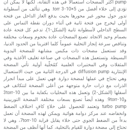
pump أكثر المضخات استعمالاً في هذه التقانة، لكنها لا يمكن أن
تؤدي إلى خلاء أفضل من 5×10-3 torr. وهي تتألف من أسطوانة
تدور حول محور غير محورها بحيث يدفع الغاز الداخل من فتحة
أولى ليخرج من فتحة ثانية في أثناء دوران نقطة التماس على
السطح الداخلي لأسطوانة ثانية (الشكل-1)، تدعم كل فتحة عادة
بصمام وحيد الاتجاه. تصنع المضخات عادة بحجوم وسعات مختلفة
وتناقص سرعة إنجاز التخلية عموماً كلما اقتربنا من الحدود الدنيا،
وقد تستعمل مضخات ذات مكبس مشابهة للمضخة اليدوية
البسيطة. وتستعمل هذه المضخات في صناعة تغليف الأغذية وفي
المثفلات وفي المختبرات العلمية كمُخلّية أولية. تأتي المضخة
الإنتثارية diffusion pump في الدرجة الثانية من حيث الاستعمال
وهي تحتاج في عملها لمضخة دوارة. فهي تعمل على مبدأ انجرار
الذرات مع ذرات حارة متوجهة من أعلى المضخة لتتكاثف في
أسفلها (الشكل-2) وتعمل هذه المخليات بكفاية ما بين 10-3torr
و10-9torr. وهذه أيضاً تصنع بسعات مختلفة. المضخة التوربينية
turbo pump وتعتمد للحصول على خلاءٍ كافٍ اختلاف الضغط
وانخفاضه عند مركز دوامة هوائية. ويمكن لهذه المضخة أن تعمل
بدءاً من الضغط الجوي حتى خلاء يقابل قرابة 10-7torr، وهي لا
تحتاج إلى مضخة دوارة للقيام بالتخلية، كما أنها أنظف من المضخة