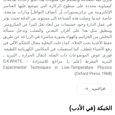
كيمياوية محددة على سطوح الركازة التي تتوضع عليها العناصر
الإلكترونية من ترانزيستورات [ر. أنصاف النواقل] ودارات مدمجة،
خاصة عندما وصلت هذه الصناعة إلى مستوى من الدقة بحيث تؤثر
في عمل الدارة وجود جسيمات من أبعاد تقل كثيراً عن المكرومتر.
وينطبق مثل هذا على أفران التعدين والصلب وتدخل مسألة
التخلص من الجراثيم والهواء بصورة مباشرة في الزراعة عن طريق
حفظ الأغذية تحت الخلاء، كما دخلت التخلية مجال التحكم الآلي في
رفع الأشياء بلطف، كما استعملت في المكانس الكهربائية اللطيفة.
فوزي عوض الموضوعات ذات الصلة: انتقال الحرارة ـ التبريد ـ
التبريد المفرط (علم ـ). مراجع للاستزادة: - G.K.WHITE,
Experimental Techniques in Low-Temperature Physics
(Oxford Press 1968).
اقرأ المزيد
الحَبكة (في الأدب)