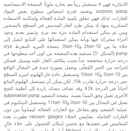
الانتثارية فهي لا تستعمل زيتاً يعد بخاره ملوِثاً. المضخة الادمصاصية
sorption pump وتعتمد قدرة امتصاص سطوح بعض المواد
للغازات، لذلك فهي تتعلق بكمية المادة الفعالة وإمكانية الاستفادة
المتكررة منها، إذ يمكن طرد الغاز المدمص في السطح بالتسخين
ومن ثم يمكن استخدام المادة مرة بعد مرة. وتتميز بعدم وجود
أجزاء متحركة فيها وبأنه يمكن استعمالها على التتابع لتصل إلى
خلاء ما بين 10-2torr و10-3torr. مضخة التبريد المفرط cryo
pump (الشكل -3) تستفيد هذه المضخة من كون أحد سطوحها في
درجة حرارة منخفضة جداً بحيث يتكاثف الغاز عليه ويسيل فيمكن
إخراجه من الحيز المُخلّى. وتعمل بصورة جيدة في المجال الواقع
بين 10-3torr و10-10torr وتستعمل عادة غاز الهليوم لتبريد السطح
حتى درجة حرارة تقارب 15k، لكن يمكن أن تستعمل الهليوم المائع
أحياناً في الدرجة 4.2k وقد تضاف مصائد باردة إلى أنظمة الضخ
الأخرى تعمل وفق المبدأ نفسه. مضخة التصعيد sublimation pump
تعمل في المجال بين 10-3torr و10-11torr وتستعمل التيتانيوم في
عملية التصعيد وهو يتفاعل مع الغازات الفعالة كيمياوياً من دون
الغازات الخاملة. مقاييس الخلاء vacuum gauges تطورت هذه
المقاييس في تعقيدها مع تحسن إمكان الحصول على خلاء عالٍ.
ويعد مقياس ماك لويد Mcleod أول المقاييس التي تعتمد على