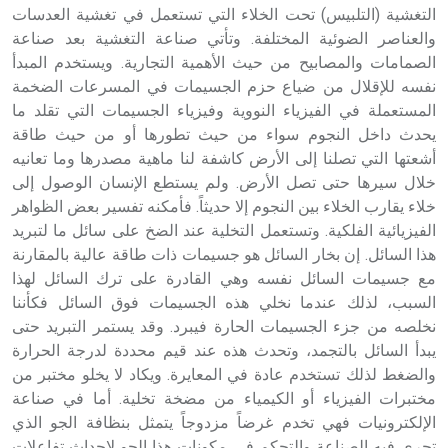
التغشية (التلبيس) تحت الخلاء التي تستعمل في تغشية العدسات
والعناصر الضوئية المختلفة. وتأتي صناعة التغشية بعد صناعة
الصمامات والمصابيح من حيث الأهمية التجارية. ويستخدم المبدأ
نفسه للإقلال من ضياع حزم الجسيمات في المسرعات الضخمة
المستعملة في الفيزياء النووية وفيزياء الجسيمات التي تقلد ما
يحدث داخل النجوم سواء من حيث تطورها أو من حيث طاقة
أشعتها التي تصلنا إلى الأرض كاشفة لنا ماهية مصدرها وما تعانيه
خلال سيرها حتى تصل الأرض. ولم يستطع الإنسان الوصول إلى
خلاء يقارب الخلاء بين النجوم إلا حديثاً. فأمكنه تفسير بعض الظواهر
الفيزيائية الفلكية. وتستعمل التخلية عند الضخ على سائل ما لتبريد
هذا السائل. إن بخار السائل هو جسيمات ذات طاقة عالية بالمقارنة
مع جسيمات السائل نفسه وهي القادرة على ترك السائل لهذا
السبب، لذلك عندما نخلي هذه الجسيمات فوق السائل فكأننا
نخلصه من جزء الجسيمات الحارة فيبرد. وقد يستمر التبريد حتى
يبدأ السائل بالتجمد، وتحدث هذه عند قيم محددة لدرجة الحرارة
والضغط لذلك تستخدم عادة في المعايرة. ويكاد لا يخلو مختبر من
مختبرات الفيزياء أو الكيمياء من مضخة تخلية. أما في صناعة
الإلكترونيات فهي تخدم غرضاً مزدوجاً يتمثل بنظافة الجو الذي
تجري فيه الصناعة والتحكم في مكونات هذا الجو لإحداث تفاعلات