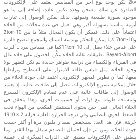
2kv لكن يوجد نوع آخر من المقاييس يعتمد على الإلكترونات
الصادرة عن سلك مسخن وهذه تكمن عادة، إضافة إلى ما هو
موجود بصورة طبيعية وتفوقها، لذلك يمكن الوصول إلى تيارات
أيونية مناسبة بسهولة أكبر وهي تعمل في عدة مجالات من الخلاء
اعتماداً على ذلك، فيمكن أن يكون المجال مثلاً ما بين 10-2torr
و10-7torr كما يمكن التحكم بهندسة السلك والمجمع لتصبح قادرة
على قياس خلاء يصل إلى 10-11torrكما في مقياس بيرد ـ ألبرت
Bayard-Albert. تطبيقات تقانة الخلاء مكَّن الحصول على خلاء عال
في الفيزياء والكيمياء من دراسة ظواهر جديدة لم تكن لتظهر لولا
وجود الخلاء، مثل قياس طاقة الامتزاز على السطوح وترابطها
معها، كما أن تطوير المجهر الإلكتروني اعتمد على جودة الخلاء من
خلال إمكانية تسريع الإلكترونات لتصل إلى طاقات عالية، إذ يعتمد
الوصول إلى طاقات عالية على عدم تصادم الإلكترون المسرع
ولمسافة طويلة مع ذرات أو جسيمات أخرى، وهذا يتحقق في
الخلاء العالي. ففي حين يحتوي السنتمتر المكعب من الهواء تحت
الضغط الجوي النظامي وفي درجة الحرارة العادية قرابة 2 × 1910
جُزيئة، فإن هذا العدد سينخفض بمقدار مليون مرة أو أكثر حسب
جودة الخلاء، ومن ثم فإن احتمال التصادم سيقل بهذا القدر. وما
ينطبق على الإلكترونات ينطبق على الذرات المبخّرة في عملية