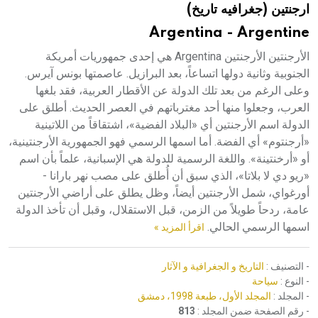
ارجنتين (جغرافيه تاريخ)
هيئة الموسوعة العربية تطلق موسوعات جديدة في عام 2026
Argentina - Argentine
الأرجنتين الأرجنتين Argentina هي إحدى جمهوريات أمريكة
الجنوبية وثانية دولها اتساعاً، بعد البرازيل. عاصمتها بونس آيرس.
وعلى الرغم من بعد تلك الدولة عن الأقطار العربية، فقد بلغها
العرب، وجعلوا منها أحد مغترباتهم في العصر الحديث. أطلق على
الدولة اسم الأرجنتين أي «البلاد الفضية»، اشتقاقاً من اللاتينية
«أرجنتوم» أي الفضة. أما اسمها الرسمي فهو الجمهورية الأرجنتينية،
أو «أرخنتينة». واللغة الرسمية للدولة هي الإسبانية، علماً بأن اسم
«ريو دي لا بلاتا»، الذي سبق أن أُطلق على مصب نهر بارانا -
أورغواي، شمل الأرجنتين أيضاً، وظل يطلق على أراضي الأرجنتين
عامة، ردحاً طويلاً من الزمن، قبل الاستقلال، وقبل أن تأخذ الدولة
اسمها الرسمي الحالي.
اقرأ المزيد »
- التصنيف :
التاريخ و الجغرافية و الآثار
- النوع :
سياحة
- المجلد :
المجلد الأول، طبعة 1998، دمشق
- رقم الصفحة ضمن المجلد :
813