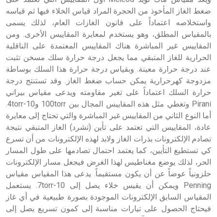
ضغط الغاز المأخوذ من الحجرة المراد قياس الخلاء فيها ثم قياسه
واستخلاصه اعتماداً على قانون الغازات العام، لذلك يسمى
بالمقياس المطلق، وهو يستخدم لمعايرة المقاييس الأخرى. ومن
المقاييس غير المباشرة هناك المقاييس المعتمدة على الناقلية
الحرارية للغاز المتبقي مما يجعل درجة حرارة سلك مسخن تثبت
عند درجة حرارة معينة. وبقياس درجة حرارة هذا السلك بوساطة
مزدوجة كهرحرارية يمكن حساب ضغط الغاز. وقد تستنتج درجة
حرارة السلك اعتماداً على تغير مقاومته ويدعى مقياس بيراني
Pirani وتغطي مثل هذه المقاييس المجال بين 100torr و10-4torr.
أما النوع الثاني من المقاييس غير المباشرة والتي تحتاج إلى معايرة
عادة، المقاييس التي تعتمد على تأين (تشرد) الغاز المتبقي نتيجة
تصادم الإلكترونات بذرات الغاز ولابد لهذه الإلكترونات من أن تسرع
كي تستطيع التأيين، كما يعتمد احتمال تصادمها على طول المسار
الحر، لذلك يوضع مغناطيس لهذا الغرض فيجعل مسار الإلكترونات
حلزونياً عوضاً عن أن يكون مستقيماً. يدعى هذا المقياس مقياس
Penning ويمكن أن يقيس خلاء يصل إلى 10-7torr. يستعمل
المقياس السابق الإلكترونات الموجودة بصورة طبيعية في أي غاز
فيحتاج الحصول على تيارات مناسبة إلى كمون تسريع يصل إلى