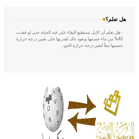
هل تعلم؟
- هل تعلم أن الإبل تستطيع البقاء على قيد الحياة حتى لو فقدت
40% من ماء جسمها ويعود ذلك لقدرتها على تغيير درجة حرارة
جسمها تبعاً لتغير درجة حرارة الجو،
- هل تعلم أن أبقراط كتب في الطب أربعة مؤلفات هي:
الحكم، الأدلة، تنظيم التغذية، ورسالته في جروح الرأس. ويعود
له الفضل بأنه حرر الطب من الدين والفلسفة.
- هل تعلم أن المرجان إفراز حيواني يتكون في البحر ويتركب
من مادة كربونات الكلسيوم، وهو أحمر أو شديد الحمرة وهو
أجود أنواعه، ويمتاز بكبر الحجم ويسمى الش