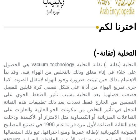
اخترنا لكم
هل تعلم أن الأبسيد كلمة فرنسية اللفظ تم اعتمادها مصطلحاً
أثرياً يستخدم في العمارة عموماً وفي العمارة الدينية الخاصة
بالكنائس خصوصاً، وفي الإنكليزية أب
التخلية (تقانة-)
التخلية (تقانة ـ) تقانة التخلية vacuum technology هي الحصول
على خلاء في إناء مغلق وذلك بالتخلص من الهواء فيه، وقد بدأ
الاهتمام بذلك حين تبينت ضرورة وجود الهواء لانتقال الصوت. كما
- هل تعلم أن أبجر Abgar اسم معروف جيداً يعود إلى عدد من
الملوك الذين حكموا مدينة إديسا (الرها) من أبجر الأول وحتى
جرى تفريغ الهواء من أداة على شكل نصفي كرة قابلين للفصل
التاسع، وهم ينتسبون إلى أسرة أوسروين
فصعب فصلهما بعد التخلية بسبب تأثير الضغط الجوي على
النصفين من الخارج فقط. تعددت بعد ذلك تطبيقات هذه التقانة
لتدخل في تأثير التخلص من مكونات الجو الغازية والغازات على
التفاعلات الفيزيائية أو الكيمياوية مثل الامتزاز أو الأكسدة. ودخلت
هذه التقانة الصناعة لأول مرة قرابة عام 1900 في تصنيع المصابيح
- هل تعلم أن الأبجدية الكنعانية تتألف من /22/ علامة كتابية
الضوئية الكهربائية لإطالة عمرها ومنع احتراقها، تبع ذلك استعمالها
sign تكتب منفصلة غير متصلة، وتعتمد المبدأ الأكوروفوني،
للعزل الحراري عند صناعة الأوعية الحافظة للحرارة vacuum