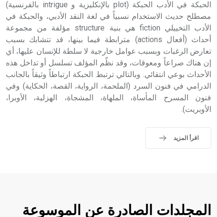
الحبكة في الأدب الحبكة (plot بالإنكليزية و intrigue بالفرنسية)
مصطلح حديث الاستخدام نسبياً في لغة النقد الأدبي، والحبكة في
الأدب التخييلي fiction هي بنية structure مؤلفة من مجموعة
أحداث (أفعال actions) مترابطة فيما بينها، قد تتشابك بسبب
تعارض الرغبات وبسبب عوامل خارجية لا سلطة للإنسان عليها، أي
إن هناك صراعاً ومعوقات، وقد نظّم المؤلف تسلسل أو تداخل هذه
الأحداث بوعي انتقائي. وبالتالي ترتبط الحبكة ارتباطاً وثيقاً بالجانب
الدرامي في فنون السرد (الملحمة، الرواية، القصة، الحكاية) وفي
فنون المسرح المأساة، الملهاة، المشجاة، الهزلية، الأوبرا،
الأوبريت).
اقرأ المزيد
المجلدات الصادرة عن الموسوعة