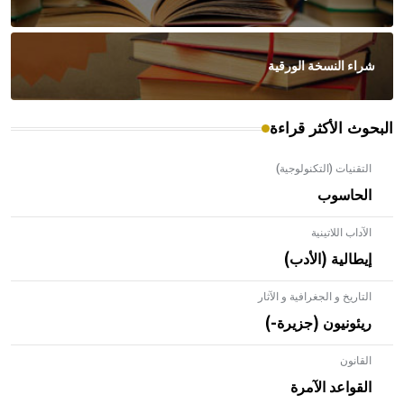
شراء النسخة الورقية
البحوث الأكثر قراءة
التقنيات (التكنولوجية)
الحاسوب
الآداب اللاتينية
إيطالية (الأدب)
التاريخ و الجغرافية و الآثار
ريئونيون (جزيرة-)
القانون
- هل تعلم أن الأبلق نوع من الفنون الهندسية التي ارتبطت
بالعمارة الإسلامية في بلاد الشام ومصر خاصة، حيث يحرص
القواعد الآمرة
المعمار على بناء مداميكه وخاصة في الواجهات