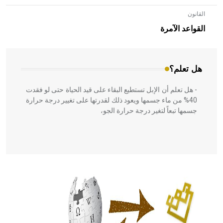
القانون
- هل تعلم أن الأبلق نوع من الفنون الهندسية التي ارتبطت
بالعمارة الإسلامية في بلاد الشام ومصر خاصة، حيث يحرص
القواعد الآمرة
المعمار على بناء مداميكه وخاصة في الواجهات
هل تعلم؟
- هل تعلم أن الإبل تستطيع البقاء على قيد الحياة حتى لو فقدت
40% من ماء جسمها ويعود ذلك لقدرتها على تغيير درجة حرارة
جسمها تبعاً لتغير درجة حرارة الجو،
- هل تعلم أن أبقراط كتب في الطب أربعة مؤلفات هي:
الحكم، الأدلة، تنظيم التغذية، ورسالته في جروح الرأس. ويعود
له الفضل بأنه حرر الطب من الدين والفلسفة.