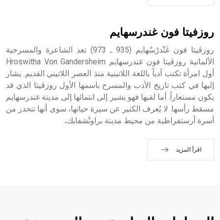
- هل تعلم أن الأبجدية الكنعانية تتألف من /22/ علامة كتابية
sign تكتب منفصلة غير متصلة، وتعتمد المبدأ الأكوروفوني،
روزفيتا فون غندرسهايم
حيث تقتصر القيمة الصوتية للعلامة الك
روزڤيتا فون غَنْدرْسْهايم (935 ـ 973) تعد الشاعرة والمسرحية
الألمانية روزڤيتا فون غندرسهايم Hroswitha Von Gandersheim
أول امرأة تكتب أدباً باللغة اللاتينية منذ العصر اللاتيني القديم. يشار
إليها في كتب تاريخ الأدب والمسرح باسمها الأول روزڤيتا الذي قد
يكون مستعاراً. أما لقبها فهو يشير إلى انتمائها إلى مدينة غندرسهايم
مسقط رأسها. لا يُعرف الكثير عن سيرة حياتها، سوى أنها تنحدر من
أسرة أرستقراطية من محيط مدينة براونْشفايك،
اقرأ المزيد