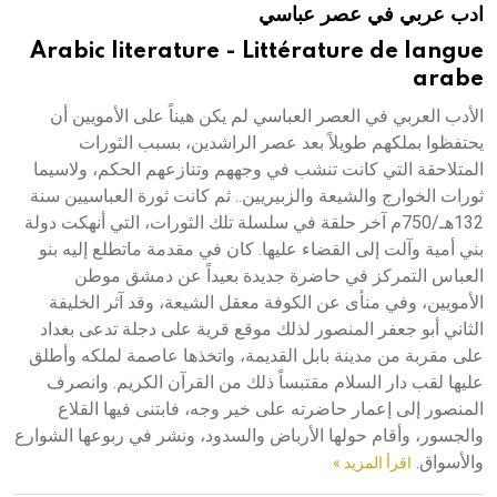
ادب عربي في عصر عباسي
هيئة الموسوعة العربية تطلق موسوعات جديدة في عام 2026
Arabic literature - Littérature de langue
arabe
الأدب العربي في العصر العباسي لم يكن هيناً على الأمويين أن
يحتفظوا بملكهم طويلاً بعد عصر الراشدين، بسبب الثورات
المتلاحقة التي كانت تنشب في وجههم وتنازعهم الحكم، ولاسيما
ثورات الخوارج والشيعة والزبيريين.. ثم كانت ثورة العباسيين سنة
132هـ/750م آخر حلقة في سلسلة تلك الثورات، التي أنهكت دولة
بني أمية وآلت إلى القضاء عليها. كان في مقدمة ماتطلع إليه بنو
العباس التمركز في حاضرة جديدة بعيداً عن دمشق موطن
الأمويين، وفي منأى عن الكوفة معقل الشيعة، وقد آثر الخليفة
الثاني أبو جعفر المنصور لذلك موقع قرية على دجلة تدعى بغداد
على مقربة من مدينة بابل القديمة، واتخذها عاصمة لملكه وأطلق
عليها لقب دار السلام مقتبساً ذلك من القرآن الكريم. وانصرف
المنصور إلى إعمار حاضرته على خير وجه، فابتنى فيها القلاع
والجسور، وأقام حولها الأرباض والسدود، ونشر في ربوعها الشوارع
والأسواق.
اقرأ المزيد »