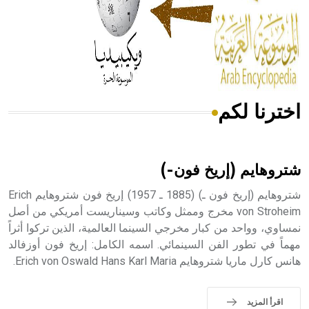
- هل تعلم أن المرجان إفراز حيواني يتكون في البحر ويتركب
من مادة كربونات الكلسيوم، وهو أحمر أو شديد الحمرة وهو
أجود أنواعه، ويمتاز بكبر الحجم ويسمى الش
اخترنا لكم
هل تعلم أن الأبسيد كلمة فرنسية اللفظ تم اعتمادها مصطلحاً
أثرياً يستخدم في العمارة عموماً وفي العمارة الدينية الخاصة
بالكنائس خصوصاً، وفي الإنكليزية أب
شتروهايم (إريخ فون-)
شتروهايم (إريخ فون ـ) (1885 ـ 1957) إريخ فون شتروهايم Erich
von Stroheim مخرج وممثل وكاتب وسيناريست أمريكي من أصل
نمساوي، وواحد من كبار مخرجي السينما العالمية، الذين تركوا أثراً
- هل تعلم أن أبجر Abgar اسم معروف جيداً يعود إلى عدد من
الملوك الذين حكموا مدينة إديسا (الرها) من أبجر الأول وحتى
مهماً في تطور الفن السينمائي. اسمه الكامل: إريخ فون أوزفالد
التاسع، وهم ينتسبون إلى أسرة أوسروين
هانس كارل ماريا شتروهايم Erich von Oswald Hans Karl Maria.
اقرأ المزيد