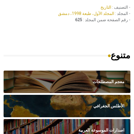
- التصنيف :
التاريخ
- المجلد :
المجلد الأول، طبعة 1998، دمشق
- رقم الصفحة ضمن المجلد :
625
متنوع
معجم المصطلحات
الأطلس الجغرافي
اصدارات الموسوعة العربية