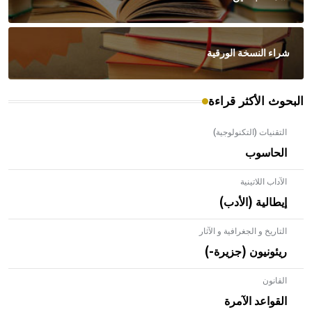
شراء النسخة الورقية
البحوث الأكثر قراءة
التقنيات (التكنولوجية)
الحاسوب
الآداب اللاتينية
إيطالية (الأدب)
التاريخ و الجغرافية و الآثار
ريئونيون (جزيرة-)
القانون
- هل تعلم أن الأبلق نوع من الفنون الهندسية التي ارتبطت
بالعمارة الإسلامية في بلاد الشام ومصر خاصة، حيث يحرص
القواعد الآمرة
المعمار على بناء مداميكه وخاصة في الواجهات