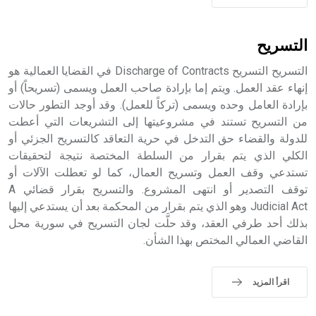
حيث تقتصر القيمة الصوتية للعلامة الك
التسريح
التسريح التسريح Discharge of Contracts في القضايا العمالية هو
إنهاء عقد العمل. ويتم إما بإرادة صاحب العمل ويسمى (تسريحاً) أو
بإرادة العامل وحده ويسمى (تركاً للعمل). وقد أوجد التطور حالات
من التسريح تستند في مشروعيتها إلى التشريعات التي أعطت
للدولة والقضاء حق التدخل في حرية التعاقد كالتسريح الجزئي أو
الكلي الذي يتم بقرار من السلطة المختصة نتيجة لتحقيقات
تستدعي وقف العمل وتسريح العمال، كما لو تعطلت الآلات أو
توقف التصدير أو انتهى المشروع. والتسريح بقرار قضائي A
Judicial Act وهو الذي يتم بقرار من المحكمة بعد أن يستدعي إليها
بذلك أحد طرفي العقد، وقد حلَّت لجان التسريح في سورية محل
القاضي العمالي المختص بهذا الشأن.
اقرأ المزيد