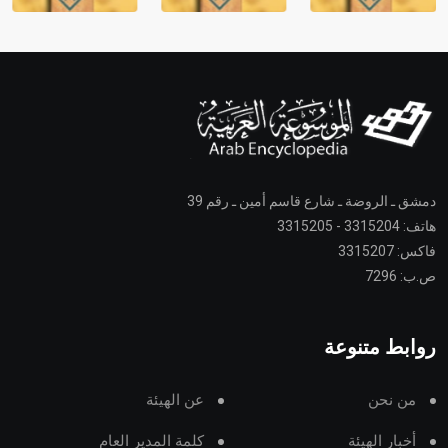
دمشق ـ الروضة ـ شارع قاسم أمين ـ رقم 39
هاتف: 3315204 - 3315205
فاكس: 3315207
ص.ب: 7296
روابط متنوعة
من نحن
عن الهيئة
أخبار الهيئة
كلمة المدير العام