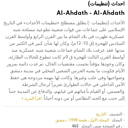
احداث (تنظيمات)
هيئة الموسوعة العربية تطلق موسوعات جديدة في عام 2026
Al-Ahdath - Al-Ahdath
الأحداث (تنظيمات -) يطلق مصطلح «تنظيمات الأحداث» في التاريخ
الإسلامي على جماعات من قوات شعبية تطوعية مسلحة شبه
عسكرية ظهرت في بلاد الشام ما بين القرن الرابع وأواسط القرن
السادس للهجرة (ق 10-12م)، وكان لها شأن كبير في الكثير من
مدنها. فقد عرفت بلاد الشام جماعات شعبية شبه عسكرية منذ
أواسط القرن الثالث للهجرة ق 9م كانت تتطوع للحالات الطارئة،
وكان وجودها مؤقتاً بحسب مقتضيات الحال، ثم غدت دائمة بمرور
الأيام فكونت ما يشبه الحرس الشعبي المحلي في مدينة دمشق
وضواحيها وفي حلب وغيرها. وكانت لها مهمة مزدوجة هي حفظ
الأمن الداخلي في حالات الطوارئ تعزيزاً لرجال الشرطة
والعسس، أو القيام بأعبائهم في غيابهم، والدفاع عن المدينة جنباً
إلى جنب مع الجند النظامي أو من دونه أحياناً.
اقرأ المزيد »
- التصنيف :
التاريخ
- المجلد :
المجلد الأول، طبعة 1998، دمشق
- رقم الصفحة ضمن المجلد :
463