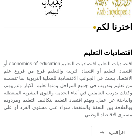
أجود أنواعه، ويمتاز بكبر الحجم ويسمى الش
اخترنا لكم
هل تعلم أن الأبسيد كلمة فرنسية اللفظ تم اعتمادها مصطلحاً
أثرياً يستخدم في العمارة عموماً وفي العمارة الدينية الخاصة
بالكنائس خصوصاً، وفي الإنكليزية أب
اقتصاديات التعليم
اقتصاديات التعليم اقتصاديات التعليم economics of education أو
اقتصاد التعليم أو اقتصاد التربية والتعليم فرع من فروع علم
الاقتصاد يبحث في الجوانب الاقتصادية للعملية التربوية بما تتضمنه
- هل تعلم أن أبجر Abgar اسم معروف جيداً يعود إلى عدد من
الملوك الذين حكموا مدينة إديسا (الرها) من أبجر الأول وحتى
من تعليم وتدريب في جميع المراحل ومنها تعليم الكبار وتدريبهم،
التاسع، وهم ينتسبون إلى أسرة أوسروين
وكذلك تدريب العاملين في أثناء الخدمة والقوى البشرية المتعطلة
والباحثة عن عمل. ويهتم اقتصاد التعليم بتكاليف التعليم ومردوده
وبالعلاقة بين النفقة والمنفعة، سواء على مستوى الفرد أو على
مستوى الاقتصاد الوطني.
- هل تعلم أن الأبجدية الكنعانية تتألف من /22/ علامة كتابية
sign تكتب منفصلة غير متصلة، وتعتمد المبدأ الأكوروفوني،
اقرأ المزيد