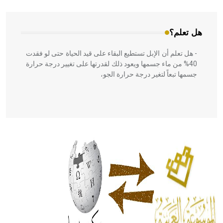
هل تعلم؟
- هل تعلم أن الإبل تستطيع البقاء على قيد الحياة حتى لو فقدت
40% من ماء جسمها ويعود ذلك لقدرتها على تغيير درجة حرارة
جسمها تبعاً لتغير درجة حرارة الجو،
- هل تعلم أن أبقراط كتب في الطب أربعة مؤلفات هي:
الحكم، الأدلة، تنظيم التغذية، ورسالته في جروح الرأس. ويعود
له الفضل بأنه حرر الطب من الدين والفلسفة.
- هل تعلم أن المرجان إفراز حيواني يتكون في البحر ويتركب
من مادة كربونات الكلسيوم، وهو أحمر أو شديد الحمرة وهو