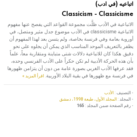
اتباعيه (في ادب)
هيئة الموسوعة العربية تطلق موسوعات جديدة في عام 2026
Classicism - Classicisme
الاتباعية في الأدب ظلَّت مجموعة القواعد التي يفصح عنها مفهوم
الاتباعية classicisme في الأدب موضوع جدل مثير ومتصل، في
أوروبة بعامة وفي فرنسة بخاصة، ولم يتسن بعد لهذا المفهوم أن
يظفر بالتعريف الموحد المناسب الذي يمكن أن يجلوه على نحو
دقيق. هكذا كان للاتباعية دلالات شتى متباينة ومتقاربة معاً، علماً
بأن هذه الحركة الأدبية لم تكن حكراً على الأدب الفرنسي وحده،
فقد عرفها الأدب الغربي بصورة عامة من دون أن يتزامن ظهورها
في فرنسة مع ظهورها في بقية البلاد الأوربية.
اقرأ المزيد »
- التصنيف :
الأدب
- المجلد :
المجلد الأول، طبعة 1998، دمشق
- رقم الصفحة ضمن المجلد :
165