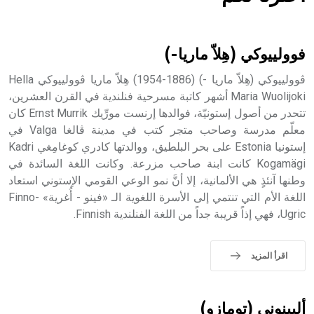
هل تعلم أن الأبسيد كلمة فرنسية اللفظ تم اعتمادها مصطلحاً
أثرياً يستخدم في العمارة عموماً وفي العمارة الدينية الخاصة
بالكنائس خصوصاً، وفي الإنكليزية أب
فوولييوكي (هِلاّ ماريا-)
ڤوولييوكي (هِلاّ ماريا -) (1886-1954) هِلاّ ماريا ڤوولييوكي Hella
Maria Wuolijoki أشهر كاتبة مسرحية فنلندية في القرن العشرين،
تتحدر من أصول إستونيّة، فوالدها إرنست مورِّيك Ernst Murrik كان
- هل تعلم أن أبجر Abgar اسم معروف جيداً يعود إلى عدد من
الملوك الذين حكموا مدينة إديسا (الرها) من أبجر الأول وحتى
معلّم مدرسة وصاحب متجر كتب في مدينة ڤالغا Valga في
التاسع، وهم ينتسبون إلى أسرة أوسروين
إستونيا Estonia على بحر البلطيق، ووالدتها كادري كوغامِغي Kadri
Kogamägi كانت ابنة صاحب مزرعة. وكانت اللغة السائدة في
وطنها آنئذٍ هي الألمانية، إلا أنَّ نمو الوعي القومي الإستوني استعاد
اللغة الأم التي تنتمي إلى الأسرة اللغوية الـ «فينو - أُغرية» Finno-
Ugric، فهي إذاً قريبة جداً من اللغة الفنلندية Finnish.
- هل تعلم أن الأبجدية الكنعانية تتألف من /22/ علامة كتابية
sign تكتب منفصلة غير متصلة، وتعتمد المبدأ الأكوروفوني،
حيث تقتصر القيمة الصوتية للعلامة الك
اقرأ المزيد
ألبينوني (تومازو)