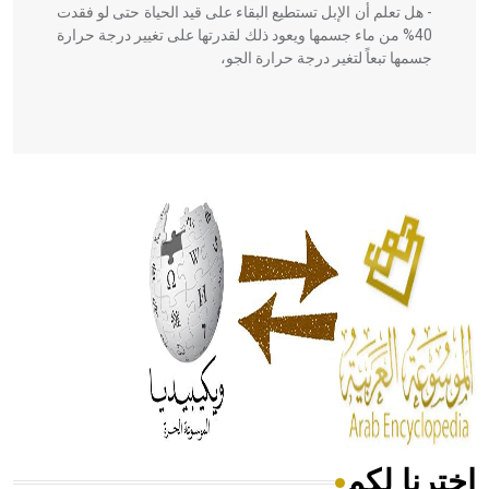
- هل تعلم أن الإبل تستطيع البقاء على قيد الحياة حتى لو فقدت
40% من ماء جسمها ويعود ذلك لقدرتها على تغيير درجة حرارة
جسمها تبعاً لتغير درجة حرارة الجو،
- هل تعلم أن أبقراط كتب في الطب أربعة مؤلفات هي:
الحكم، الأدلة، تنظيم التغذية، ورسالته في جروح الرأس. ويعود
له الفضل بأنه حرر الطب من الدين والفلسفة.
- هل تعلم أن المرجان إفراز حيواني يتكون في البحر ويتركب
من مادة كربونات الكلسيوم، وهو أحمر أو شديد الحمرة وهو
أجود أنواعه، ويمتاز بكبر الحجم ويسمى الش
اخترنا لكم