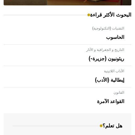
البحوث الأكثر قراءة
التقنيات (التكنولوجية)
الحاسوب
التاريخ و الجغرافية و الآثار
ريئونيون (جزيرة-)
الآداب اللاتينية
إيطالية (الأدب)
القانون
- هل تعلم أن الأبلق نوع من الفنون الهندسية التي ارتبطت
بالعمارة الإسلامية في بلاد الشام ومصر خاصة، حيث يحرص
القواعد الآمرة
المعمار على بناء مداميكه وخاصة في الواجهات
هل تعلم؟