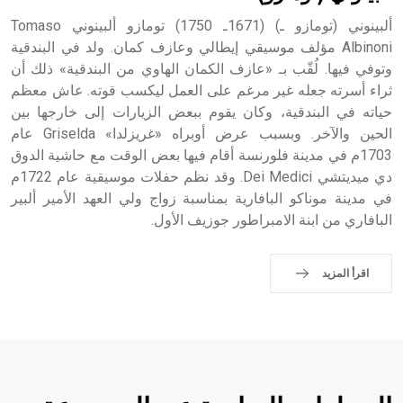
ألبينوني (تومازو ـ) (1671ـ 1750) تومازو ألبينوني Tomaso
Albinoni مؤلف موسيقي إيطالي وعازف كمان. ولد في البندقية
وتوفي فيها. لُقّب بـ «عازف الكمان الهاوي من البندقية» ذلك أن
ثراء أسرته جعله غير مرغم على العمل ليكسب قوته. عاش معظم
حياته في البندقية، وكان يقوم ببعض الزيارات إلى خارجها بين
الحين والآخر. وبسبب عرض أوبراه «غريزلدا» Griselda عام
1703م في مدينة فلورنسة أقام فيها بعض الوقت مع حاشية الدوق
دي ميديتشي Dei Medici. وقد نظم حفلات موسيقية عام 1722م
في مدينة موناكو البافارية بمناسبة زواج ولي العهد الأمير ألبير
البافاري من ابنة الامبراطور جوزيف الأول.
اقرأ المزيد