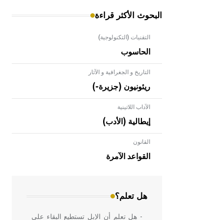
البحوث الأكثر قراءة
التقنيات (التكنولوجية)
الحاسوب
التاريخ و الجغرافية و الآثار
ريئونيون (جزيرة-)
الآداب اللاتينية
إيطالية (الأدب)
القانون
- هل تعلم أن الأبلق نوع من الفنون
الهندسية التي ارتبطت بالعمارة الإسلامية
القواعد الآمرة
في بلاد الشام ومصر خاصة، حيث يحرص
المعمار على بناء مداميكه وخاصة في
الواجهات
هل تعلم؟
- هل تعلم أن الإبل تستطيع البقاء على