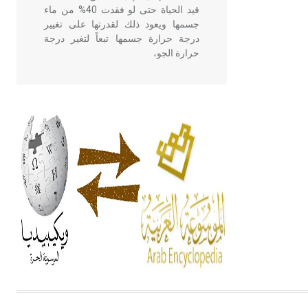
قيد الحياة حتى لو فقدت 40% من ماء
جسمها ويعود ذلك لقدرتها على تغيير
درجة حرارة جسمها تبعاً لتغير درجة
حرارة الجو،
- هل تعلم أن أبقراط كتب في الطب
أربعة مؤلفات هي: الحكم، الأدلة، تنظيم
التغذية، ورسالته في جروح الرأس.
ويعود له الفضل بأنه حرر الطب من
الدين والفلسفة.
- هل تعلم أن المرجان إفراز حيواني
يتكون في البحر ويتركب من مادة
كربونات الكلسيوم، وهو أحمر أو شديد
الحمرة وهو أجود أنواعه، ويمتاز بكبر
الحجم ويسمى الش
هل تعلم أن الأبسيد كلمة فرنسية اللفظ