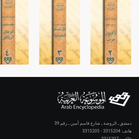
دمشق ـ الروضة ـ شارع قاسم أمين ـ رقم 39
هاتف: 3315204 - 3315205
فاكس: 3315207