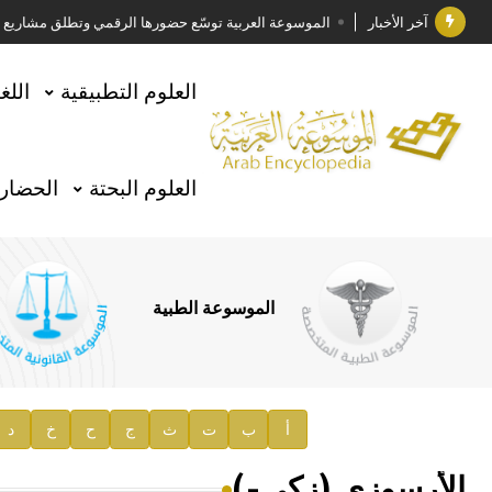
آخر الأخبار
الموسوعة العربية توسّع حضورها الرقمي وتطلق مشاريع معرف
فوز الأستاذ الدكتور وليد محمد السراقبي بجائزة كتارا ل
العلوم التطبيقية
اللغ
جائزة مجمع الملك سلمان العالمي للغة العربية 2025
الأستاذ إياد خالد الطباع مدير عام لهيئة الموسوعة العربية
العلوم البحتة
الحضارة
السيد محمد ياسين صالح وزيرا للثقافة
صدور المجلد الثامن من موسوعة الآثار في سورية
توصيات مجلس الإدارة
الموسوعة الطبية
صدور المجلد السابع من موسوعة الآثار في سورية
صدور المجلد الثامن عشر من الموسوعة الطبية
إعلان..
أ
ب
ت
ث
ج
ح
خ
د
دار الفكر الموزع الحصري لمنشورات هيئة الموسوعة العرب
الأرسوزي (زكي-)