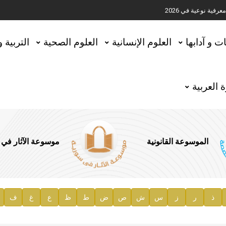
ية نوعية في 2026
تحقيق المخطوطات في العاصمة القطرية الدوحة
ات و آدابها
العلوم الإنسانية
العلوم الصحية
التربية 
 العربية
الموسوعة القانونية
موسوعة الآثار في
ذ
ر
ز
س
ش
ص
ض
ط
ظ
ع
غ
ف
ية