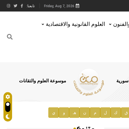
تابعنا:
Friday, Aug 7, 2026
والفنون
العلوم القانونية والاقتصادية
 سورية
موسوعة العلوم والتقانات
ق
ك
ل
م
ن
هـ
و
ي
متنوع