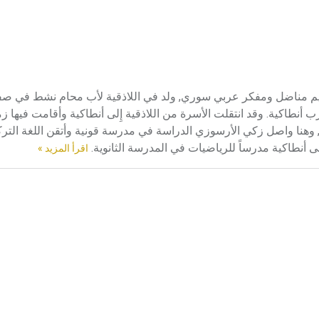
وزي بن نجيب بن إِبراهيم مناضل ومفكر عربي سوري, ولد في اللاذقية لأب محام نشط ف
نطاكية. وقد انتقلت الأسرة من اللاذقية إِلى أنطاكية وأقامت فيها زم
كية), وهنا واصل زكي الأرسوزي الدراسة في مدرسة قونية وأتقن اللغة التر
اقرأ المزيد »