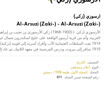
هيئة الموسوعة العربية تطلق موسوعات جديدة في عام 2026
ارسوزي (زكي)
Al-Arsuzi (Zaki-) - Al-Arsuzi (Zaki-)
الأرسوزي (زكي -) (1900-1968) زكي الأرس
العربية, وأم من قرية أرسوز الواقعة على خليج اسكندرون شمال غرب أ
1914 نفت السلطات العثمانية الأب وأفراد أسرته إِلى قونية (تر
1919 سافر إِلى بيروت, ودرس الفرنسية في معهد اللاييك, ثم عاد إِلى أنطاكية مدرساً للرياضيات في المدرسة الثانوية.
- التصنيف :
التاريخ
- النوع :
أعلام ومشاهير
- المجلد :
المجلد الأول، طبعة 1998، دمشق
- رقم الصفحة ضمن المجلد :
891