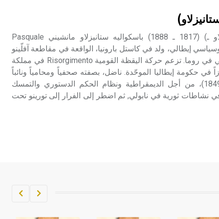
تم اعتمادها مصطلحاً أثرياً يستخدم في
تانيزلاو)
العمارة عموماً وفي العمارة الدينية
الخاصة بالكنائس خصوصاً، وفي
مانشيني (باسكواليه ستانيزلاو ـ) (1817 ـ 1888) باسكواليه ستانيزلاو مانشيني Pasquale
الإنكليزية أب
Stani؛ حقوقي وسياسي إيطالي، ولد في كاستل بارونيا، الواقعة في مقاطعة آفلّينو
Avellino جنوبي إيطاليا، وتوفي في روما. تزعم حركة اليقظة القومية Risorgimento في مملكة
- هل تعلم أن أبجر Abgar اسم معروف
اً في حكومة إيطاليا الموحّدة. ناضل، بصفته صحفياً ومحامياً ونائباً
جيداً يعود إلى عدد من الملوك الذين
في برلمان نابولي (1848- 1849)، من أجل الديمقراطية ونظام الحكم الدستوري والتمسك
حكموا مدينة إديسا (الرها) من أبجر الأول
ي نشاطات ثورية في نابولي, ثم اضطر إلى الفرار إلى تورينو تحت
وحتى التاسع، وهم ينتسبون إلى أسرة
أوسروين
- هل تعلم أن الأبجدية الكنعانية تتألف من
/22/ علامة كتابية sign تكتب منفصلة
غير متصلة، وتعتمد المبدأ الأكوروفوني،
حيث تقتصر القيمة الصوتية للعلامة الك