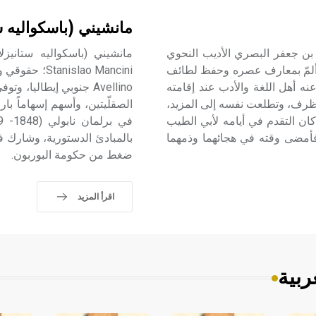
مانشيني (باسكواليه س
محمد بن محمد بن جعفر البصري الأديب النحوي
وألمّ بمعارف عصره وحفظ لطائف
slao Mancini
نه أهل اللغة والأدب عند إقامته
لظرف، وتطلعت نفسه إلى المزيد،
الصقلّيتين، وأسهم إسهاماً بارز
كان التقدم في أيامه لأبي الطيب
فأمضى وقته في هجائهما وذمهما
بالمبادئ الدستورية، وشارك ف
ضغط من حكومة البوربون.
اقرأ المزيد
ربية