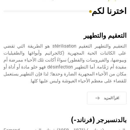
اخترنا لكم
هل تعلم أن الأبسيد كلمة فرنسية اللفظ تم اعتمادها مصطلحاً
أثرياً يستخدم في العمارة عموماً وفي العمارة الدينية الخاصة
بالكنائس خصوصاً، وفي الإنكليزية أب
التعقيم والتطهير
التعقيم والتطهير التعقيم stérilisation هو الطريقة التي تقضي
على الكائنات الحية المجهرية (كالجراثيم وأبواغها والطفيليات
وبيوضها، والفيروسات والفطور) سواءً أكانت تلك الأحياء ممرضة أم
- هل تعلم أن أبجر Abgar اسم معروف جيداً يعود إلى عدد من
الملوك الذين حكموا مدينة إديسا (الرها) من أبجر الأول وحتى
مفيدة أم رَمَّامة. أما التطهير désinfection فهو خلو مادة أو أداة أو
التاسع، وهم ينتسبون إلى أسرة أوسروين
مكان من الأحياء المجهرية الضارة وحدها؛ لذا فإن التطهير يستعمل
للقضاء على معظم الأحياء العيوشة وليس عليها كلها.
اقرأ المزيد
- هل تعلم أن الأبجدية الكنعانية تتألف من /22/ علامة كتابية
sign تكتب منفصلة غير متصلة، وتعتمد المبدأ الأكوروفوني،
حيث تقتصر القيمة الصوتية للعلامة الك
بالدنسبرجر (فرناند-)