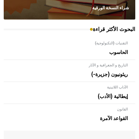
شراء النسخة الورقية
البحوث الأكثر قراءة
التقنيات (التكنولوجية)
الحاسوب
التاريخ و الجغرافية و الآثار
ريئونيون (جزيرة-)
الآداب اللاتينية
إيطالية (الأدب)
القانون
- هل تعلم أن الأبلق نوع من الفنون الهندسية التي ارتبطت
بالعمارة الإسلامية في بلاد الشام ومصر خاصة، حيث يحرص
القواعد الآمرة
المعمار على بناء مداميكه وخاصة في الواجهات