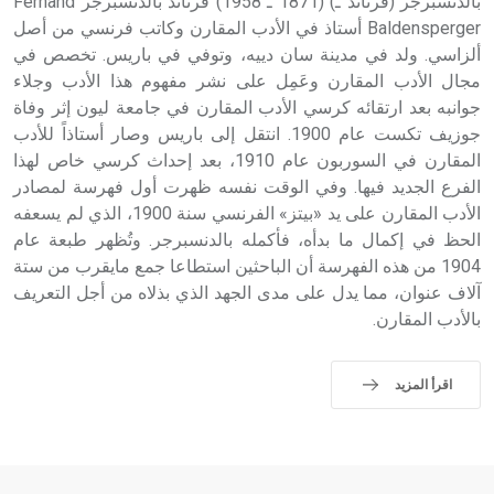
بالدنسبرجر (فرناند ـ) (1871 ـ 1958) فرناند بالدنسبرجر Fernand
Baldensperger أستاذ في الأدب المقارن وكاتب فرنسي من أصل
ألزاسي. ولد في مدينة سان دييه، وتوفي في باريس. تخصص في
مجال الأدب المقارن وعَمِل على نشر مفهوم هذا الأدب وجلاء
جوانبه بعد ارتقائه كرسي الأدب المقارن في جامعة ليون إثر وفاة
جوزيف تكست عام 1900. انتقل إلى باريس وصار أستاذاً للأدب
المقارن في السوربون عام 1910، بعد إحداث كرسي خاص لهذا
الفرع الجديد فيها. وفي الوقت نفسه ظهرت أول فهرسة لمصادر
الأدب المقارن على يد «بيتز» الفرنسي سنة 1900، الذي لم يسعفه
الحظ في إكمال ما بدأه، فأكمله بالدنسبرجر. وتُظهر طبعة عام
1904 من هذه الفهرسة أن الباحثين استطاعا جمع مايقرب من ستة
آلاف عنوان، مما يدل على مدى الجهد الذي بذلاه من أجل التعريف
بالأدب المقارن.
اقرأ المزيد