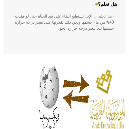
هل تعلم؟
- هل تعلم أن الإبل تستطيع البقاء على قيد الحياة حتى لو فقدت
40% من ماء جسمها ويعود ذلك لقدرتها على تغيير درجة حرارة
جسمها تبعاً لتغير درجة حرارة الجو،
- هل تعلم أن أبقراط كتب في الطب أربعة مؤلفات هي:
الحكم، الأدلة، تنظيم التغذية، ورسالته في جروح الرأس. ويعود
له الفضل بأنه حرر الطب من الدين والفلسفة.
- هل تعلم أن المرجان إفراز حيواني يتكون في البحر ويتركب
من مادة كربونات الكلسيوم، وهو أحمر أو شديد الحمرة وهو
أجود أنواعه، ويمتاز بكبر الحجم ويسمى الش