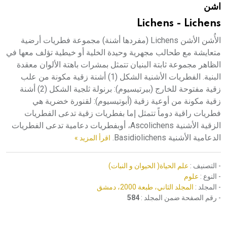
اشن
هيئة الموسوعة العربية تطلق موسوعات جديدة في عام 2026
Lichens - Lichens
الأُشن الأشن Lichens (مفردها أشنة) مجموعة فطريات أرضية
متعايشة مع طحالب مجهرية وحيدة الخلية أو خيطية تؤلف معها في
الظاهر مجموعة ثابتة البنيان تتمثل بمشرات باهتة الألوان معقدة
البنية. الفطريات الأشنية الشكل (1) أشنة زقية مكونة من علب
زقية مفتوحة للخارج (بيرتيسيوم): برنولة ثلجية الشكل (2) أشنة
زقية مكونة من أوعية زقية (أبوتيسيوم): لقنورة خضرية هي
فطريات راقية دوماً تتمثل إما بفطريات زقية تدعى الفطريات
الزقية الأشنية Ascolichens، أوبفطريات دعامية تدعى الفطريات
الدعامية الأشنية Basidiolichens.
اقرأ المزيد »
- التصنيف :
علم الحياة( الحيوان و النبات)
- النوع :
علوم
- المجلد :
المجلد الثاني، طبعة 2000، دمشق
- رقم الصفحة ضمن المجلد :
584