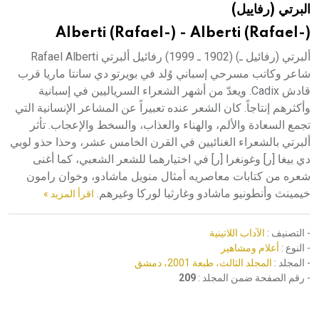
البرتي (رفاييل)
هيئة الموسوعة العربية تطلق موسوعات جديدة في عام 2026
Alberti (Rafael-) - Alberti (Rafael-)
ألبرتي (رفائيل ـ) (1902 ـ 1999) رفائيل ألبرتي Rafael Alberti
شاعر وكاتب مسرحي إسباني وُلد في بويرتو دي سانتا ماريا قرب
قادش Cadix. ويعدّ من أشهر الشعراء السرياليين في إسبانية
وأكثرهم إنتاجاً. كان الشعر عنده تعبيراً عن المشاعر الإنسانية التي
تجمع السعادة والألم، والهناء والعذاب، والسخط والإعجاب. تأثر
ألبرتي بالشعراء الغنائيين في القرن الخامس عشر، وحذا حذو لوبي
دي بيغا [ر] وغونغرا [ر] في اختيارهما للشعر الشعبي، كما أغنى
شعره من كتابات معاصريه أمثال منويل ماشادو، وخوان رامون
خيمينث وأنطونيو ماشادو وغارثيا لوركا وغيرهم.
اقرأ المزيد »
- التصنيف :
الآداب اللاتينية
- النوع :
أعلام ومشاهير
- المجلد :
المجلد الثالث، طبعة 2001، دمشق
- رقم الصفحة ضمن المجلد :
209