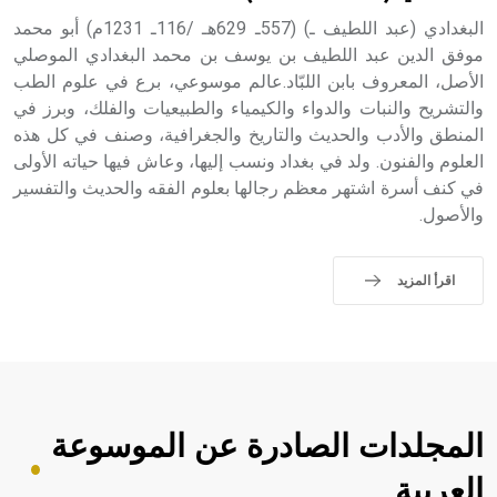
البغدادي (عبد اللطيف ـ) (557ـ 629هـ /116ـ 1231م) أبو محمد
موفق الدين عبد اللطيف بن يوسف بن محمد البغدادي الموصلي
الأصل، المعروف بابن اللبّاد.عالم موسوعي، برع في علوم الطب
والتشريح والنبات والدواء والكيمياء والطبيعيات والفلك، وبرز في
المنطق والأدب والحديث والتاريخ والجغرافية، وصنف في كل هذه
العلوم والفنون. ولد في بغداد ونسب إليها، وعاش فيها حياته الأولى
في كنف أسرة اشتهر معظم رجالها بعلوم الفقه والحديث والتفسير
والأصول.
اقرأ المزيد
المجلدات الصادرة عن الموسوعة
العربية