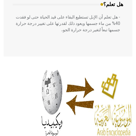
هل تعلم؟
- هل تعلم أن الإبل تستطيع البقاء على قيد الحياة حتى لو فقدت
40% من ماء جسمها ويعود ذلك لقدرتها على تغيير درجة حرارة
جسمها تبعاً لتغير درجة حرارة الجو،
- هل تعلم أن أبقراط كتب في الطب أربعة مؤلفات هي:
الحكم، الأدلة، تنظيم التغذية، ورسالته في جروح الرأس. ويعود
له الفضل بأنه حرر الطب من الدين والفلسفة.
- هل تعلم أن المرجان إفراز حيواني يتكون في البحر ويتركب
من مادة كربونات الكلسيوم، وهو أحمر أو شديد الحمرة وهو
أجود أنواعه، ويمتاز بكبر الحجم ويسمى الش