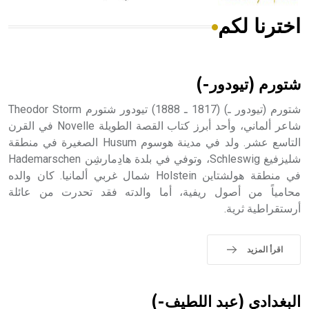
اخترنا لكم
هل تعلم أن الأبسيد كلمة فرنسية اللفظ تم اعتمادها مصطلحاً
أثرياً يستخدم في العمارة عموماً وفي العمارة الدينية الخاصة
بالكنائس خصوصاً، وفي الإنكليزية أب
شتورم (تيودور-)
شتورم (تيودور ـ) (1817 ـ 1888) تيودور شتورم Theodor Storm
شاعر ألماني، وأحد أبرز كتاب القصة الطويلة Novelle في القرن
التاسع عشر. ولد في مدينة هوسوم Husum الصغيرة في منطقة
- هل تعلم أن أبجر Abgar اسم معروف جيداً يعود إلى عدد من
الملوك الذين حكموا مدينة إديسا (الرها) من أبجر الأول وحتى
شليزفيغ Schleswig، وتوفي في بلدة هادِمارشِن Hademarschen
التاسع، وهم ينتسبون إلى أسرة أوسروين
في منطقة هولشتاين Holstein شمال غربي ألمانيا. كان والده
محامياً من أصول ريفية، أما والدته فقد تحدرت من عائلة
أرستقراطية ثرية.
- هل تعلم أن الأبجدية الكنعانية تتألف من /22/ علامة كتابية
اقرأ المزيد
sign تكتب منفصلة غير متصلة، وتعتمد المبدأ الأكوروفوني،
حيث تقتصر القيمة الصوتية للعلامة الك
البغدادي (عبد اللطيف-)