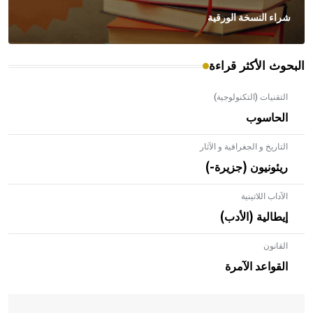
شراء النسخة الورقية
البحوث الأكثر قراءة
التقنيات (التكنولوجية)
الحاسوب
التاريخ و الجغرافية و الآثار
ريئونيون (جزيرة-)
الآداب اللاتينية
إيطالية (الأدب)
القانون
- هل تعلم أن الأبلق نوع من الفنون الهندسية التي ارتبطت
بالعمارة الإسلامية في بلاد الشام ومصر خاصة، حيث يحرص
القواعد الآمرة
المعمار على بناء مداميكه وخاصة في الواجهات