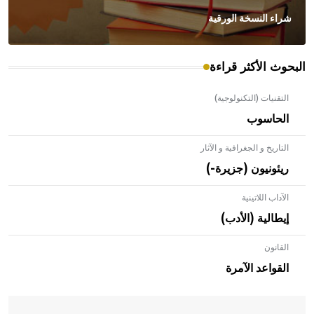
شراء النسخة الورقية
البحوث الأكثر قراءة
التقنيات (التكنولوجية)
الحاسوب
التاريخ و الجغرافية و الآثار
ريئونيون (جزيرة-)
الآداب اللاتينية
إيطالية (الأدب)
القانون
- هل تعلم أن الأبلق نوع من الفنون الهندسية التي ارتبطت
بالعمارة الإسلامية في بلاد الشام ومصر خاصة، حيث يحرص
القواعد الآمرة
المعمار على بناء مداميكه وخاصة في الواجهات