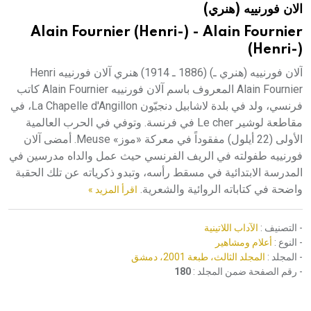
الان فورنييه (هنري)
هيئة الموسوعة العربية تطلق موسوعات جديدة في عام 2026
Alain Fournier (Henri-) - Alain Fournier
(Henri-)
آلان فورنييه (هنري ـ) (1886 ـ 1914) هنري آلان فورنييه Henri
Alain Fournier المعروف باسم آلان فورنييه Alain Fournier كاتب
فرنسي، ولد في بلدة لاشابيل دنجيّون La Chapelle d'Angillon، في
مقاطعة لوشير Le cher في فرنسة. وتوفي في الحرب العالمية
الأولى (22 أيلول) مفقوداً في معركة «موز» Meuse. أمضى آلان
فورنييه طفولته في الريف الفرنسي حيث عمل والداه مدرسين في
المدرسة الابتدائية في مسقط رأسه، وتبدو ذكرياته عن تلك الحقبة
واضحة في كتاباته الروائية والشعرية.
اقرأ المزيد »
- التصنيف :
الآداب اللاتينية
- النوع :
أعلام ومشاهير
- المجلد :
المجلد الثالث، طبعة 2001، دمشق
- رقم الصفحة ضمن المجلد :
180