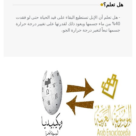
هل تعلم؟
- هل تعلم أن الإبل تستطيع البقاء على قيد الحياة حتى لو فقدت
40% من ماء جسمها ويعود ذلك لقدرتها على تغيير درجة حرارة
جسمها تبعاً لتغير درجة حرارة الجو،
- هل تعلم أن أبقراط كتب في الطب أربعة مؤلفات هي:
الحكم، الأدلة، تنظيم التغذية، ورسالته في جروح الرأس. ويعود
له الفضل بأنه حرر الطب من الدين والفلسفة.
- هل تعلم أن المرجان إفراز حيواني يتكون في البحر ويتركب
من مادة كربونات الكلسيوم، وهو أحمر أو شديد الحمرة وهو
أجود أنواعه، ويمتاز بكبر الحجم ويسمى الش