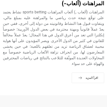
المراهنات (ألعاب-)
المراهنات (ألعاب ـ) ألعاب المراهنات sports betting نشاط يعتمد
على توقّع نتيجة حدث رياضي ما والمراهنة عليه بمبلغ مالي،
ويتفاوت قبول هذا النشاط وقانونيته من دولة إلى أخرى، ففي حين
يعدّ عملاً قانونياً ومهنة محترمة في بعض الدول الأوربية؛ خصوصاً
إنكلترا التي تعد من أعرق الدول في هذا المجال؛ يعدّ عملاً مخالفاً
للقانون في كثير من الدول الأخرى. ويصر المؤيدون على أنها هواية
محببة لعشاق الرياضة تزيد من تعلقهم باللعبة؛ في حين يخشى
المعارضون لها، من انحراف نزاهة الألعاب الرياضية خصوصاً مع
المحاولات العديدة الموثّقة للتلاعب بالنتائج في رياضات المحترفين
والهواة على حد سواء.
اقرأ المزيد