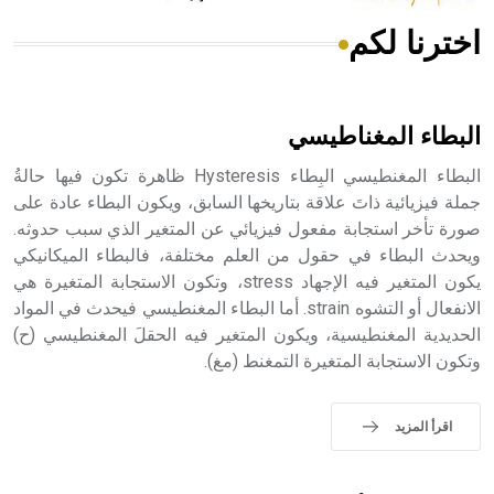
اخترنا لكم
هل تعلم أن الأبسيد كلمة فرنسية اللفظ تم اعتمادها مصطلحاً
أثرياً يستخدم في العمارة عموماً وفي العمارة الدينية الخاصة
بالكنائس خصوصاً، وفي الإنكليزية أب
البطاء المغناطيسي
البطاء المغنطيسي البِطاء Hysteresis ظاهرة تكون فيها حالةُ
جملة فيزيائية ذاتَ علاقة بتاريخها السابق، ويكون البطاء عادة على
صورة تأخر استجابة مفعول فيزيائي عن المتغير الذي سبب حدوثه.
- هل تعلم أن أبجر Abgar اسم معروف جيداً يعود إلى عدد من
الملوك الذين حكموا مدينة إديسا (الرها) من أبجر الأول وحتى
ويحدث البطاء في حقول من العلم مختلفة، فالبطاء الميكانيكي
التاسع، وهم ينتسبون إلى أسرة أوسروين
يكون المتغير فيه الإجهاد stress، وتكون الاستجابة المتغيرة هي
الانفعال أو التشوه strain. أما البطاء المغنطيسي فيحدث في المواد
الحديدية المغنطيسية، ويكون المتغير فيه الحقلَ المغنطيسي (ح)
وتكون الاستجابة المتغيرة التمغنط (مغ).
- هل تعلم أن الأبجدية الكنعانية تتألف من /22/ علامة كتابية
sign تكتب منفصلة غير متصلة، وتعتمد المبدأ الأكوروفوني،
اقرأ المزيد
حيث تقتصر القيمة الصوتية للعلامة الك