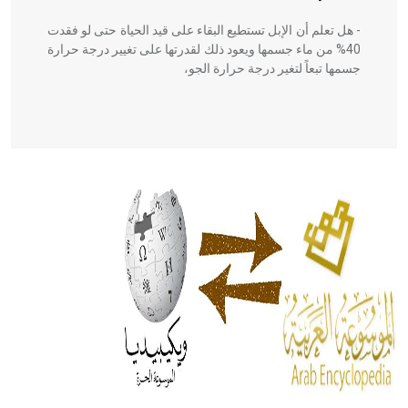
- هل تعلم أن الإبل تستطيع البقاء على قيد الحياة حتى لو فقدت
40% من ماء جسمها ويعود ذلك لقدرتها على تغيير درجة حرارة
جسمها تبعاً لتغير درجة حرارة الجو،
- هل تعلم أن أبقراط كتب في الطب أربعة مؤلفات هي:
الحكم، الأدلة، تنظيم التغذية، ورسالته في جروح الرأس. ويعود
له الفضل بأنه حرر الطب من الدين والفلسفة.
- هل تعلم أن المرجان إفراز حيواني يتكون في البحر ويتركب
من مادة كربونات الكلسيوم، وهو أحمر أو شديد الحمرة وهو
أجود أنواعه، ويمتاز بكبر الحجم ويسمى الش