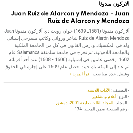
الاركون مندوثا
هيئة الموسوعة العربية تطلق موسوعات جديدة في عام 2026
Juan Ruiz de Alarcon y Mendoza - Juan
Ruiz de Alarcon y Mendoza
ألاركون مندوثا (1581ـ 1639) خوان رويث دي ألاركون مندوثا Juan
Ruiz de Alarón Mendoza شاعر وروائي وكاتب مسرحي إسباني
ولد في المكسيك. ودرس القانون في كل من الجامعة الملكية
والجامعة اللاهوتية، ثم تخرج في جامعة سلمنقة Salamanca عام
1602. وقضى عامين في إشبيلية (1606 - 1608) عند أحد أقربائه
ثم عاد إلى المكسيك حيث حصل عام 1609 على إجازة في الحقوق
وشغل عدة مناصب.
اقرأ المزيد »
- التصنيف :
الآداب اللاتينية
- النوع :
أعلام ومشاهير
- المجلد :
المجلد الثالث، طبعة 2001، دمشق
- رقم الصفحة ضمن المجلد :
174