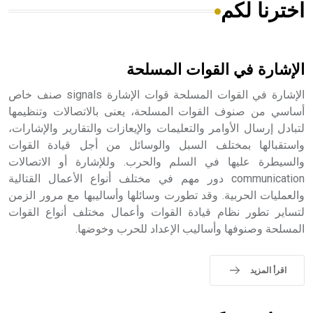
اخترنا لكم
هل تعلم أن الأبسيد كلمة فرنسية اللفظ تم اعتمادها مصطلحاً
أثرياً يستخدم في العمارة عموماً وفي العمارة الدينية الخاصة
بالكنائس خصوصاً، وفي الإنكليزية أب
الإشارة في القوات المسلحة
الإشارة في القوات المسلحة قوات الإشارة signals صنف خاص
أساسي من صنوف القوات المسلحة، يعنى بالاتصالات وتنظيمها
لتبادل إرسال الأوامر والتعليمات والإيعازات والتقارير والإشارات،
- هل تعلم أن أبجر Abgar اسم معروف جيداً يعود إلى عدد من
الملوك الذين حكموا مدينة إديسا (الرها) من أبجر الأول وحتى
واستقبالها بمختلف السبل والوسائل من أجل قيادة القوات
التاسع، وهم ينتسبون إلى أسرة أوسروين
والسيطرة عليها في السلم والحرب. وللإشارة أو الاتصالات
communication دور مهم في مختلف أنواع الأعمال القتالية
والعمليات الحربية. وقد تطورت وسائلها وأساليبها مع مرور الزمن
لتساير تطور نظام قيادة القوات وأعمال مختلف أنواع القوات
المسلحة وصنوفها وأساليب الإعداد للحرب وخوضها.
- هل تعلم أن الأبجدية الكنعانية تتألف من /22/ علامة كتابية
sign تكتب منفصلة غير متصلة، وتعتمد المبدأ الأكوروفوني،
حيث تقتصر القيمة الصوتية للعلامة الك
اقرأ المزيد