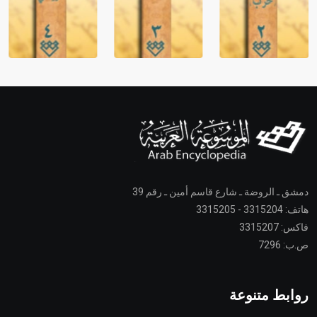
دمشق ـ الروضة ـ شارع قاسم أمين ـ رقم 39
هاتف: 3315204 - 3315205
فاكس: 3315207
ص.ب: 7296
روابط متنوعة