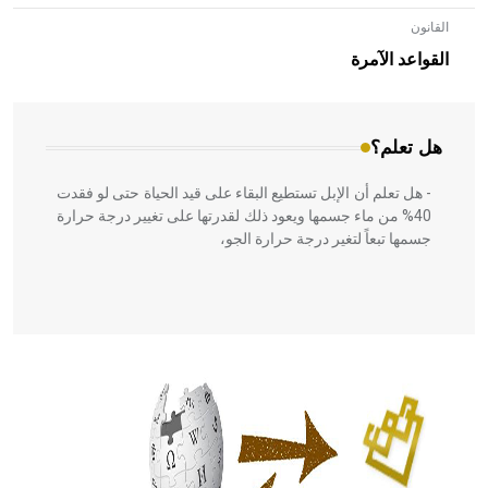
القانون
- هل تعلم أن الأبلق نوع من الفنون الهندسية التي ارتبطت
بالعمارة الإسلامية في بلاد الشام ومصر خاصة، حيث يحرص
القواعد الآمرة
المعمار على بناء مداميكه وخاصة في الواجهات
هل تعلم؟
- هل تعلم أن الإبل تستطيع البقاء على قيد الحياة حتى لو فقدت
40% من ماء جسمها ويعود ذلك لقدرتها على تغيير درجة حرارة
جسمها تبعاً لتغير درجة حرارة الجو،
- هل تعلم أن أبقراط كتب في الطب أربعة مؤلفات هي:
الحكم، الأدلة، تنظيم التغذية، ورسالته في جروح الرأس. ويعود
له الفضل بأنه حرر الطب من الدين والفلسفة.