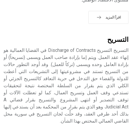
- هل تعلم أن الأبجدية الكنعانية تتألف من /22/ علامة كتابية
sign تكتب منفصلة غير متصلة، وتعتمد المبدأ الأكوروفوني،
اقرأ المزيد
حيث تقتصر القيمة الصوتية للعلامة الك
التسريح
التسريح التسريح Discharge of Contracts في القضايا العمالية هو
إنهاء عقد العمل. ويتم إما بإرادة صاحب العمل ويسمى (تسريحاً) أو
بإرادة العامل وحده ويسمى (تركاً للعمل). وقد أوجد التطور حالات
من التسريح تستند في مشروعيتها إلى التشريعات التي أعطت
للدولة والقضاء حق التدخل في حرية التعاقد كالتسريح الجزئي أو
الكلي الذي يتم بقرار من السلطة المختصة نتيجة لتحقيقات
تستدعي وقف العمل وتسريح العمال، كما لو تعطلت الآلات أو
توقف التصدير أو انتهى المشروع. والتسريح بقرار قضائي A
Judicial Act وهو الذي يتم بقرار من المحكمة بعد أن يستدعي إليها
بذلك أحد طرفي العقد، وقد حلَّت لجان التسريح في سورية محل
القاضي العمالي المختص بهذا الشأن.