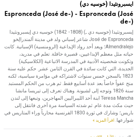
ايسبرونثيدا (خوسيه دي)
هيئة الموسوعة العربية تطلق موسوعات جديدة في عام 2026
Espronceda (José de-) - Espronceda (José
de-)
إيسبرونثيدا (خوسيه دي ـ) (1808- 1842) خوسيه دي إيسبرونثيدا
José de Espronceda شاعر إسباني ولد في مدينة ألمندرالِخو
Almendralejo؛ ويعد أحد رواد الإبداعية (الرومنسية) الإسبانية. كانت
حياته مثل معظم الإبداعيين، قصيرة حافلة. تعلم في مدريد،
وتكونت شخصيته الأدبية في المدرسة الاتباعية (الكلاسيكية)
الجديدة، التي كانت سائدة في القرن الثامن عشر. حكم عليه سنة
1823 بالسجن خمس سنوات لاشتراكه في مؤامرة سياسية، لكنه
منح عفواً خاصاً بعد عدة أسابيع فقط. ثم هرب من الحكم المستبد
سنة 1826 وتوجه إلى لشبونة. وهناك تعرف إلى تيريسا مانشا
Teresa Mancha ابنة أحد الليبراليين المهاجرين، وتبعها إلى لندن
حيث مكث مدة عام. ثم شدته السياسة مرة أخرى فانتقل إلى
باريس؛ وشارك في ثورة 1830 الفرنسية محارباً وراء المتاريس في
شوارعها.
اقرأ المزيد »