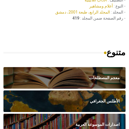
- التصنيف :
الآداب اللاتينية
- النوع :
أعلام ومشاهير
- المجلد :
المجلد الرابع، طبعة 2001، دمشق
- رقم الصفحة ضمن المجلد :
419
متنوع
معجم المصطلحات
الأطلس الجغرافي
اصدارات الموسوعة العربية