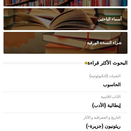
أسماء الباحثين
شراء النسخة الورقية
البحوث الأكثر قراءة
التقنيات (التكنولوجية)
الحاسوب
الآداب اللاتينية
إيطالية (الأدب)
التاريخ و الجغرافية و الآثار
ريئونيون (جزيرة-)