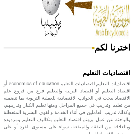
- هل تعلم أن المرجان إفراز حيواني يتكون في البحر ويتركب
من مادة كربونات الكلسيوم، وهو أحمر أو شديد الحمرة وهو
أجود أنواعه، ويمتاز بكبر الحجم ويسمى الش
اخترنا لكم
هل تعلم أن الأبسيد كلمة فرنسية اللفظ تم اعتمادها مصطلحاً
أثرياً يستخدم في العمارة عموماً وفي العمارة الدينية الخاصة
بالكنائس خصوصاً، وفي الإنكليزية أب
اقتصاديات التعليم
اقتصاديات التعليم اقتصاديات التعليم economics of education أو
اقتصاد التعليم أو اقتصاد التربية والتعليم فرع من فروع علم
الاقتصاد يبحث في الجوانب الاقتصادية للعملية التربوية بما تتضمنه
- هل تعلم أن أبجر Abgar اسم معروف جيداً يعود إلى عدد من
الملوك الذين حكموا مدينة إديسا (الرها) من أبجر الأول وحتى
من تعليم وتدريب في جميع المراحل ومنها تعليم الكبار وتدريبهم،
التاسع، وهم ينتسبون إلى أسرة أوسروين
وكذلك تدريب العاملين في أثناء الخدمة والقوى البشرية المتعطلة
والباحثة عن عمل. ويهتم اقتصاد التعليم بتكاليف التعليم ومردوده
وبالعلاقة بين النفقة والمنفعة، سواء على مستوى الفرد أو على
مستوى الاقتصاد الوطني.