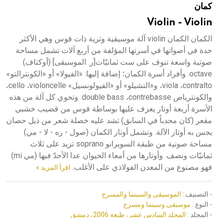
كمان
هيئة الموسوعة العربية تطلق موسوعات جديدة في عام 2026
Violin - Violin
الكمان الكمان violin آلة موسيقية وترية ذات قوس وهي الأكثر
حدة في أصواتها في أسرتها المؤلفة من أربع آلات تشمل مساحة
صوتية واسعة تنوف على ست ثمانيّات[ر. الموسيقى] (أوكتاف)
octave. وأفراد أسرة الكمان؛ إضافة إليها: «الفيولا» أو «الكونترالتو»
viola ،contralto، و«التشيلو» أو «الفيولونسيل» cello ،violoncelle،
والكونترباص double bass ،contrebasse. وتحوي كل آلة من هذه
الأسرة أربعة أوتار يعزف عليها بوساطة قوس من قضيب خشبي
مقعر (كان محدباً في السابق) تشد عليه خصلة شعر من ذيل حصان
يجس به أوتار الآلة. وتشمل أوتار الكمان (صول - ره - لا - مي)
مساحة صوتية من طبقة السوبرانو soprano تزيد على ثلاث
ثمانيّات ونصف. وأوتارها من أمعاء الحيوان عدا الأحدّ فيها (مي mi)
فهو مصنوع من المعدن الفولاذي على الأغلب.
اقرأ المزيد »
- التصنيف :
الموسيقى والسينما والمسرح
- النوع :
موسيقى وسينما ومسرح
- المجلد :
المجلد السادس عشر، طبعة 2006، دمشق