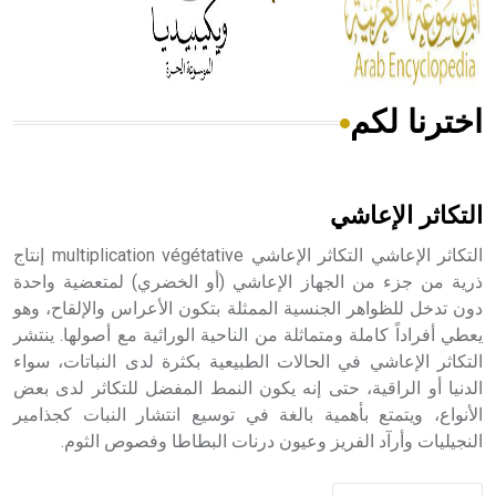
من مادة كربونات الكلسيوم، وهو أحمر أو شديد الحمرة وهو
أجود أنواعه، ويمتاز بكبر الحجم ويسمى الش
اخترنا لكم
هل تعلم أن الأبسيد كلمة فرنسية اللفظ تم اعتمادها مصطلحاً
أثرياً يستخدم في العمارة عموماً وفي العمارة الدينية الخاصة
بالكنائس خصوصاً، وفي الإنكليزية أب
التكاثر الإعاشي
التكاثر الإعاشي التكاثر الإعاشي multiplication végétative إنتاج
ذرية من جزء من الجهاز الإعاشي (أو الخضري) لمتعضية واحدة
دون تدخل للظواهر الجنسية الممثلة بتكون الأعراس والإلقاح، وهو
- هل تعلم أن أبجر Abgar اسم معروف جيداً يعود إلى عدد من
الملوك الذين حكموا مدينة إديسا (الرها) من أبجر الأول وحتى
يعطي أفراداً كاملة ومتماثلة من الناحية الوراثية مع أصولها. ينتشر
التاسع، وهم ينتسبون إلى أسرة أوسروين
التكاثر الإعاشي في الحالات الطبيعية بكثرة لدى النباتات، سواء
الدنيا أو الراقية، حتى إنه يكون النمط المفضل للتكاثر لدى بعض
الأنواع، ويتمتع بأهمية بالغة في توسيع انتشار النبات كجذامير
النجيليات وأرآد الفريز وعيون درنات البطاطا وفصوص الثوم.
- هل تعلم أن الأبجدية الكنعانية تتألف من /22/ علامة كتابية