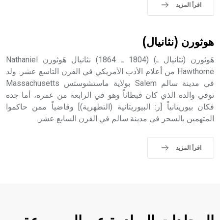
sign تكتب منفصلة غير متصلة، وتعتمد المبدأ الأكوروفوني،
اقرأ المزيد
حيث تقتصر القيمة الصوتية للعلامة الك
هوثورن (نثانيال)
هَوثورن (نثانيال ـ) (1804 ـ 1864) نثانيال هَوثورن Nathaniel
Hawthorne من أعلام الأدب الأمريكي في القرن التاسع عشر. ولد
في مدينة سالم Salem بولاية ماستشوستس Massachusetts
توفي والده الذي كان قبطاناً وهو في الرابعة من عمره، أما جده
فكان بيوريتانياً [ر: البيوريتانية (التطهرية)] وقاضياً ممن حاكموا
المتهمين بالسحر في مدينة سالم في القرن السابع عشر.
اقرأ المزيد