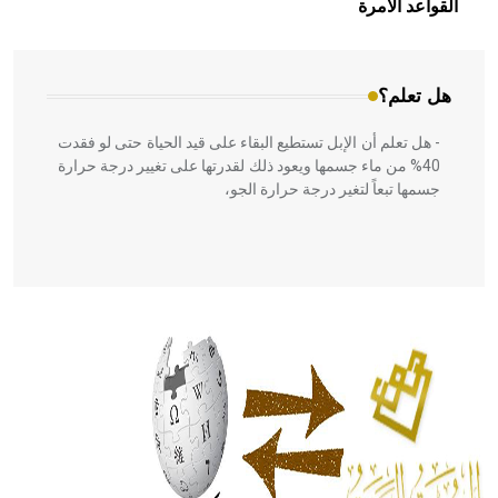
القواعد الآمرة
المعمار على بناء مداميكه وخاصة في الواجهات
هل تعلم؟
- هل تعلم أن الإبل تستطيع البقاء على قيد الحياة حتى لو فقدت
40% من ماء جسمها ويعود ذلك لقدرتها على تغيير درجة حرارة
جسمها تبعاً لتغير درجة حرارة الجو،
- هل تعلم أن أبقراط كتب في الطب أربعة مؤلفات هي:
الحكم، الأدلة، تنظيم التغذية، ورسالته في جروح الرأس. ويعود
له الفضل بأنه حرر الطب من الدين والفلسفة.
- هل تعلم أن المرجان إفراز حيواني يتكون في البحر ويتركب