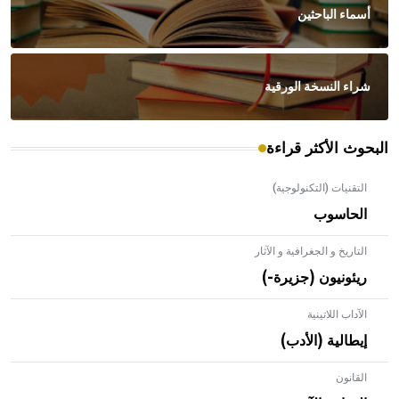
أسماء الباحثين
شراء النسخة الورقية
البحوث الأكثر قراءة
التقنيات (التكنولوجية)
الحاسوب
التاريخ و الجغرافية و الآثار
ريئونيون (جزيرة-)
الآداب اللاتينية
إيطالية (الأدب)
القانون
- هل تعلم أن الأبلق نوع من الفنون الهندسية التي ارتبطت
بالعمارة الإسلامية في بلاد الشام ومصر خاصة، حيث يحرص