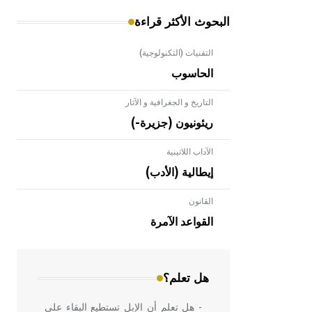
البحوث الأكثر قراءة
التقنيات (التكنولوجية)
الحاسوب
التاريخ و الجغرافية و الآثار
ريئونيون (جزيرة-)
الآداب اللاتينية
إيطالية (الأدب)
القانون
- هل تعلم أن الأبلق نوع من الفنون
الهندسية التي ارتبطت بالعمارة الإسلامية
القواعد الآمرة
في بلاد الشام ومصر خاصة، حيث يحرص
المعمار على بناء مداميكه وخاصة في
الواجهات
هل تعلم؟
- هل تعلم أن الإبل تستطيع البقاء على