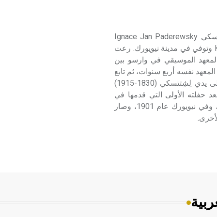
بادرفسكي (إغناتسه يان ـ) (1860 ـ 1941) إغناتسه يان بادرفسكي Ignace Jan Paderewsky
مؤلف وعازف بيانو بولندي، ولد في مدينة كوريلوفكا Kurilowka وتوفي في مدينة نيويورك. رعت
لمعهد الموسيقي في وارسو بين
ً في المعهد نفسه أربع سنوات، ثم تابع
دراسته الموسيقية في برلين، ثم في فيينة (1884- 1887) على يدي لِشِتتسكي (1830-1915)
سع، بعد حفلته الأولى التي قدمها في
باريس في صالة إرار Erard عام 1883، وفي لندن عام 1890، وفي نيويورك عام 1901، وصار
لأخرى.
ربية