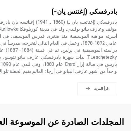
بادرفسكي (إغنتس يان-)
أسرته مواهبه الموسيقية منذ صغره، فدرس الموسيقى في ا
عامي 1872-1878، وعمل في العام التالي لتخرجه، مدرسا
T.Leschetezky. بدأت شهرة بادرفسكي عازف بيانو تتو
واحداً من أشهر عازفي البيانو في أرجاء العالم يقيم الحفلة تلو ا
اقرأ المزيد
المجلدات الصادرة عن الموسوعة الع