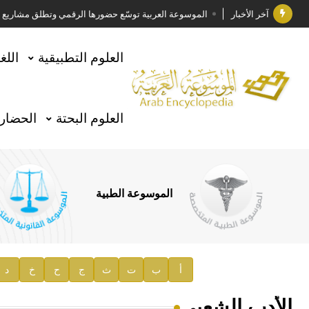
آخر الأخبار
الموسوعة العربية توسّع حضورها الرقمي وتطلق مشاريع معرف
فوز الأستاذ الدكتور وليد محمد السراقبي بجائزة كتارا ل
العلوم التطبيقية
اللغ
جائزة مجمع الملك سلمان العالمي للغة العربية 2025
الأستاذ إياد خالد الطباع مدير عام لهيئة الموسوعة العربية
العلوم البحتة
الحضارة
السيد محمد ياسين صالح وزيرا للثقافة
صدور المجلد الثامن من موسوعة الآثار في سورية
توصيات مجلس الإدارة
الموسوعة الطبية
صدور المجلد السابع من موسوعة الآثار في سورية
صدور المجلد الثامن عشر من الموسوعة الطبية
إعلان..
أ
ب
ت
ث
ج
ح
خ
د
دار الفكر الموزع الحصري لمنشورات هيئة الموسوعة العرب
الأدب الشعبي