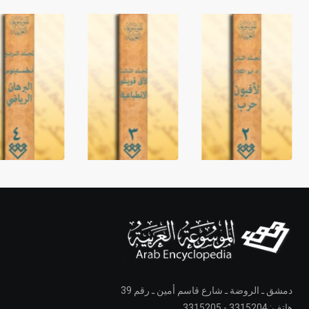
دمشق ـ الروضة ـ شارع قاسم أمين ـ رقم 39
هاتف: 3315204 - 3315205