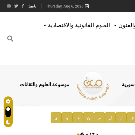
تابعنا:
Thursday, Aug 6, 2026
والفنون
العلوم القانونية والاقتصادية
 سورية
موسوعة العلوم والتقانات
ق
ك
ل
م
ن
هـ
و
ي
متنوع