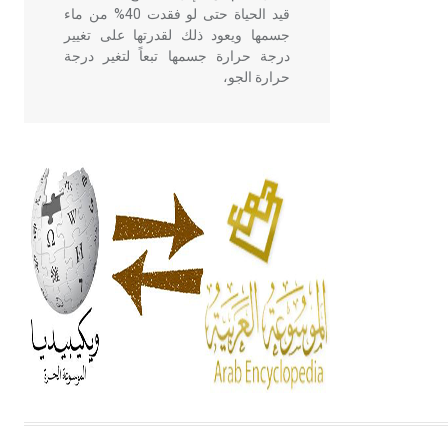
قيد الحياة حتى لو فقدت 40% من ماء
جسمها ويعود ذلك لقدرتها على تغيير
درجة حرارة جسمها تبعاً لتغير درجة
حرارة الجو،
- هل تعلم أن أبقراط كتب في الطب
أربعة مؤلفات هي: الحكم، الأدلة، تنظيم
التغذية، ورسالته في جروح الرأس.
ويعود له الفضل بأنه حرر الطب من
الدين والفلسفة.
- هل تعلم أن المرجان إفراز حيواني
يتكون في البحر ويتركب من مادة
كربونات الكلسيوم، وهو أحمر أو شديد
الحمرة وهو أجود أنواعه، ويمتاز بكبر
الحجم ويسمى الش
هل تعلم أن الأبسيد كلمة فرنسية اللفظ