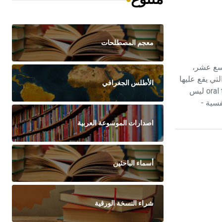
معجم المصطلحات
 التاسع عشر،
تي يقع عليها
الأطلس الجغرافي
المرء يلفها نوع من الغموض والاضطراب. وإلى جانب المعايير الثقافية cultural criteria التي تؤكد أن الفولكلور هو التراث الشفوي oral tradition ليس
ر نفسية -
اصدارات الموسوعة العربية
أسماء الباحثين
شراء النسخة الورقية