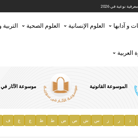
ية نوعية في 2026
تحقيق المخطوطات في العاصمة القطرية الدوحة
ات و آدابها
العلوم الإنسانية
العلوم الصحية
التربية 
 العربية
الموسوعة القانونية
موسوعة الآثار في
ذ
ر
ز
س
ش
ص
ض
ط
ظ
ع
غ
ف
ية