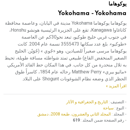
يوكوهاما
هيئة الموسوعة العربية تطلق موسوعات جديدة في عام 2026
Yokohama - Yokohama
يوكوهاما يوكوهاما Yokohama مدينة في اليابان، وعاصمة محافظة
كاناغاوا Kanagawa، تقع على الجزيرة الرئيسية هونشو Honshu،
في جنوب غربي خليج طوكيو، تبعد نحو30كم عن العاصمة
«طوكيو». بلغ عدد سكانها 3555473 نسمة عام 2004. كانت
يوكوهاما مرسى صغيراً للصيادين، وهو «جُوي » (جُوَيْن: الخليج
الصغير المنخفض القاع) طبيعي تمتد شواطئه مسافة طويلة، تحيط
به تلال منحدرة من كل جانب. في هذا المكان حط القائد الأمريكي
«ماثيو بيري» Matthew Perry رحاله عام 1854، كاسراً طوق
الحظر الذي وضعه نظام الشوغونات Shogunt على البلاد.
اقرأ المزيد »
- التصنيف :
التاريخ و الجغرافية و الآثار
- النوع :
سياحة
- المجلد :
المجلد الثاني والعشرون، طبعة 2008، دمشق
- رقم الصفحة ضمن المجلد :
619