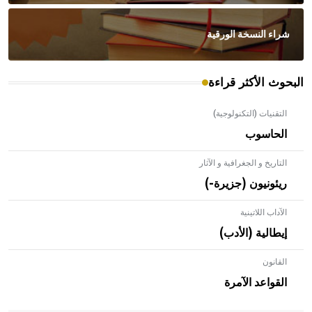
شراء النسخة الورقية
البحوث الأكثر قراءة
التقنيات (التكنولوجية)
الحاسوب
التاريخ و الجغرافية و الآثار
ريئونيون (جزيرة-)
الآداب اللاتينية
إيطالية (الأدب)
القانون
- هل تعلم أن الأبلق نوع من الفنون الهندسية التي ارتبطت
بالعمارة الإسلامية في بلاد الشام ومصر خاصة، حيث يحرص
القواعد الآمرة
المعمار على بناء مداميكه وخاصة في الواجهات