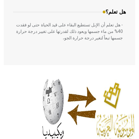
هل تعلم؟
- هل تعلم أن الإبل تستطيع البقاء على قيد الحياة حتى لو فقدت
40% من ماء جسمها ويعود ذلك لقدرتها على تغيير درجة حرارة
جسمها تبعاً لتغير درجة حرارة الجو،
- هل تعلم أن أبقراط كتب في الطب أربعة مؤلفات هي:
الحكم، الأدلة، تنظيم التغذية، ورسالته في جروح الرأس. ويعود
له الفضل بأنه حرر الطب من الدين والفلسفة.
- هل تعلم أن المرجان إفراز حيواني يتكون في البحر ويتركب
من مادة كربونات الكلسيوم، وهو أحمر أو شديد الحمرة وهو
أجود أنواعه، ويمتاز بكبر الحجم ويسمى الش