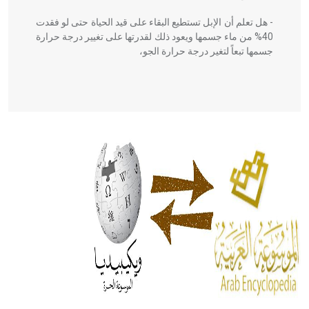
- هل تعلم أن الإبل تستطيع البقاء على قيد الحياة حتى لو فقدت
40% من ماء جسمها ويعود ذلك لقدرتها على تغيير درجة حرارة
جسمها تبعاً لتغير درجة حرارة الجو،
- هل تعلم أن أبقراط كتب في الطب أربعة مؤلفات هي:
الحكم، الأدلة، تنظيم التغذية، ورسالته في جروح الرأس. ويعود
له الفضل بأنه حرر الطب من الدين والفلسفة.
- هل تعلم أن المرجان إفراز حيواني يتكون في البحر ويتركب
من مادة كربونات الكلسيوم، وهو أحمر أو شديد الحمرة وهو
أجود أنواعه، ويمتاز بكبر الحجم ويسمى الش