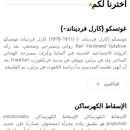
اخترنا لكم
هل تعلم أن الأبسيد كلمة فرنسية اللفظ تم اعتمادها مصطلحاً
أثرياً يستخدم في العمارة عموماً وفي العمارة الدينية الخاصة
بالكنائس خصوصاً، وفي الإنكليزية أب
غوتسكو (كارل فرديناند-)
غوتسكو (كارل فرديناند -) (1811-1878) كارل فرديناند غوتسكو
Karl Ferdinand Gutzkow روائي ومسرحي وصحفي، يعد رائد
الرواية الاجتماعية الحديثة في ألمانيا وعُرف بمسرحه الهجائي
- هل تعلم أن أبجر Abgar اسم معروف جيداً يعود إلى عدد من
الملوك الذين حكموا مدينة إديسا (الرها) من أبجر الأول وحتى
الساخر. ولد في برلين، وتوفي في مدينة فرنكفورت .Frankfurt بعد
التاسع، وهم ينتسبون إلى أسرة أوسروين
أن أنهى تعليمه المدرسي بدأ دراسة اللاهوت في برلين، ثم الفلسفة.
اقرأ المزيد
- هل تعلم أن الأبجدية الكنعانية تتألف من /22/ علامة كتابية
sign تكتب منفصلة غير متصلة، وتعتمد المبدأ الأكوروفوني،
الإسقاط الكهرساكن
حيث تقتصر القيمة الصوتية للعلامة الك
الإسقاط الكهرساكن الإسقاط الكهرساكن electrostatic
projection هو تطبيق مادة مجزأة (مسحوق، ضباب) على جسم