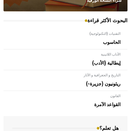
شراء النسخة الورقية
البحوث الأكثر قراءة
التقنيات (التكنولوجية)
الحاسوب
الآداب اللاتينية
إيطالية (الأدب)
التاريخ و الجغرافية و الآثار
ريئونيون (جزيرة-)
القانون
- هل تعلم أن الأبلق نوع من الفنون الهندسية التي ارتبطت
بالعمارة الإسلامية في بلاد الشام ومصر خاصة، حيث يحرص
القواعد الآمرة
المعمار على بناء مداميكه وخاصة في الواجهات
هل تعلم؟