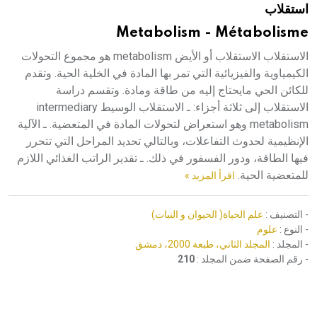
استقلاب
هيئة الموسوعة العربية تطلق موسوعات جديدة في عام 2026
Metabolism - Métabolisme
الاستقلاب الاستقلاب أو الأيض metabolism هو مجموع التحولات
الكيمياوية والفيزيائية التي تمر بها المادة في الخلية الحية. وتقدم
للكائن الحي مايحتاج إليه من طاقة ومادة. وتقسم دراسة
الاستقلاب إلى ثلاثة أجزاء: ـ الاستقلاب الوسيط intermediary
metabolism وهو استعراض لتحولات المادة في المتعضية. ـ الآلية
الإنظيمية لحدوث التفاعلات، وبالتالي تحديد المراحل التي تتحرر
فيها الطاقة، ودور الفسفور في ذلك. ـ تقدير الراتب الغذائي اللازم
للمتعضية الحية.
اقرأ المزيد »
- التصنيف :
علم الحياة( الحيوان و النبات)
- النوع :
علوم
- المجلد :
المجلد الثاني، طبعة 2000، دمشق
- رقم الصفحة ضمن المجلد :
210