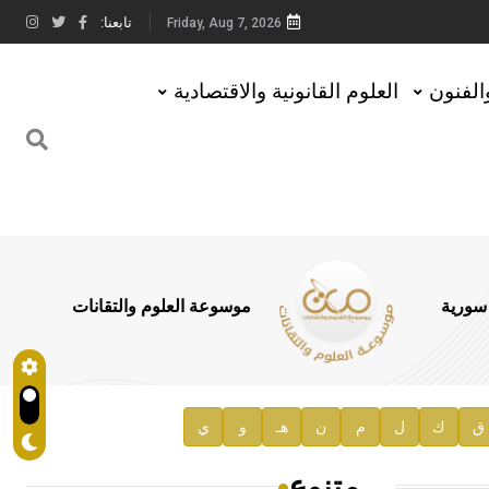
تابعنا:
Friday, Aug 7, 2026
والفنون
العلوم القانونية والاقتصادية
 سورية
موسوعة العلوم والتقانات
ق
ك
ل
م
ن
هـ
و
ي
متنوع