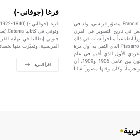
فرغا (جوفاني-)
بيكابيا (فرانسيس ـ) (1879 ـ 1953) فرانسيس بيكابيا Francis Picabia مصوّر فرنسي، ولد في
ض في تاريخ التصوير في القرن
ً انطباعياً متأخراً شأنه في ذلك
شأن كثير ممن سبقوه. تلقى نصائح المصور الفرنسي بيسّارّو[ر] Pissarro الذي التقى به أول مرة
الفرنسية، وتميّزت منها بخصائ
ضه الفردي الأول الذي أقيم في عام
1905، والعقد المريح الذي أبرمه جرّاءه مع تاجر اللوحات دانتون بين عامي 1906 و1909، أن
اقرأ المزيد
ريباً، وكان وقتها مصوراً شاباً
ربية