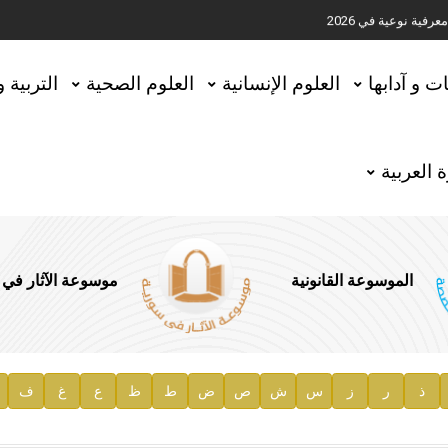
ية نوعية في 2026
تحقيق المخطوطات في العاصمة القطرية الدوحة
ات و آدابها
العلوم الإنسانية
العلوم الصحية
التربية 
 العربية
الموسوعة القانونية
موسوعة الآثار في
ذ
ر
ز
س
ش
ص
ض
ط
ظ
ع
غ
ف
ية