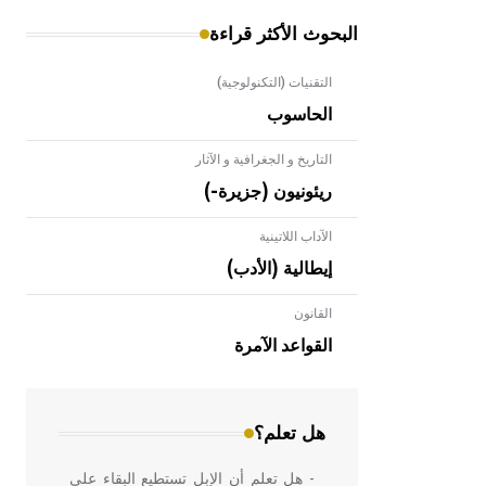
البحوث الأكثر قراءة
التقنيات (التكنولوجية)
الحاسوب
التاريخ و الجغرافية و الآثار
ريئونيون (جزيرة-)
الآداب اللاتينية
إيطالية (الأدب)
القانون
- هل تعلم أن الأبلق نوع من الفنون
الهندسية التي ارتبطت بالعمارة الإسلامية
القواعد الآمرة
في بلاد الشام ومصر خاصة، حيث يحرص
المعمار على بناء مداميكه وخاصة في
الواجهات
هل تعلم؟
- هل تعلم أن الإبل تستطيع البقاء على