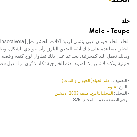
هيئة الموسوعة العربية تطلق موسوعات جديدة في عام 2026
خلد
Mole - Taupe
الحفر، يساعده على ذلك أنفه الضيق البارز. رأسه وتدي الشكل، وطرف
وبذلك تعمل اليد كمجرفة، يساعد على ذلك تطاول لوح كتفه وقصه. ع
جنينية وتكاد لا تميز إلا الضوء. أذنه الخارجية تكاد لا تُرى، وله ذيل قص
- التصنيف :
علم الحياة( الحيوان و النبات)
- النوع :
علوم
- المجلد :
المجلدالثامن، طبعة 2003، دمشق
- رقم الصفحة ضمن المجلد :
875