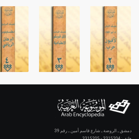
دمشق ـ الروضة ـ شارع قاسم أمين ـ رقم 39
هاتف: 3315204 - 3315205