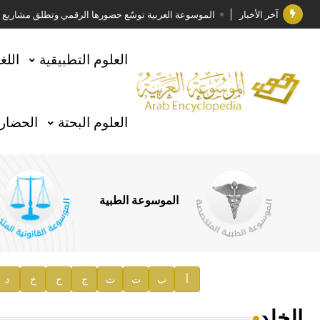
آخر الأخبار
الموسوعة العربية توسّع حضورها الرقمي وتطلق مشاريع معرف
فوز الأستاذ الدكتور وليد محمد السراقبي بجائزة كتارا ل
العلوم التطبيقية
اللغ
جائزة مجمع الملك سلمان العالمي للغة العربية 2025
الأستاذ إياد خالد الطباع مدير عام لهيئة الموسوعة العربية
العلوم البحتة
الحضارة
السيد محمد ياسين صالح وزيرا للثقافة
صدور المجلد الثامن من موسوعة الآثار في سورية
توصيات مجلس الإدارة
الموسوعة الطبية
صدور المجلد السابع من موسوعة الآثار في سورية
صدور المجلد الثامن عشر من الموسوعة الطبية
إعلان..
أ
ب
ت
ث
ج
ح
خ
د
دار الفكر الموزع الحصري لمنشورات هيئة الموسوعة العرب
الخلد