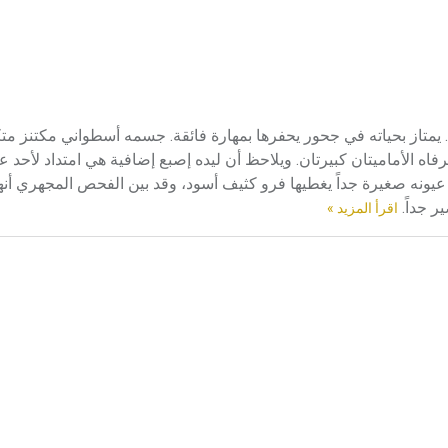
الخلد الخلد حيوان ثديي ينتمي لرتبة آكلات الحشرات[ر] Insectivora. يمتاز بحياته في جحور يحفرها بمهارة فائقة. جسمه أسطواني م
اه الأماميتان كبيرتان. ويلاحظ أن ليده إصبع إضافية هي امتداد لأحد 
يونه صغيرة جداً يغطيها فرو كثيف أسود، وقد بين الفحص المجهري أنه
ير جداً.
اقرأ المزيد »