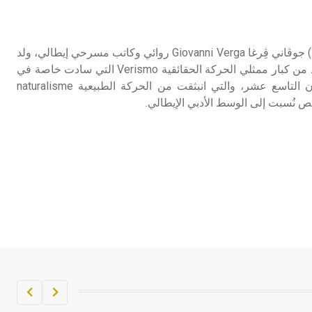
تم اعتمادها مصطلحاً أثرياً يستخدم في
العمارة عموماً وفي العمارة الدينية
الخاصة بالكنائس خصوصاً، وفي
ڤِرغا (جوڤاني -) (1840-1922) جوڤاني ڤِرغا Giovanni Verga روائي وكاتب مسرحي إيطالي، ولد
الإنكليزية أب
وتوفي في كاتانيا Catania. يُعد من كبار ممثلي الحركة الحقائقية Verismo التي سادت خاصة في
جنوبي إيطاليا في نهاية القرن التاسع عشر، والتي انبثقت من الحركة الطبيعية naturalisme
- هل تعلم أن أبجر Abgar اسم معروف
ص نُسبت إلى الوسط الأدبي الإيطالي.
جيداً يعود إلى عدد من الملوك الذين
حكموا مدينة إديسا (الرها) من أبجر الأول
وحتى التاسع، وهم ينتسبون إلى أسرة
أوسروين
- هل تعلم أن الأبجدية الكنعانية تتألف من
/22/ علامة كتابية sign تكتب منفصلة
غير متصلة، وتعتمد المبدأ الأكوروفوني،
حيث تقتصر القيمة الصوتية للعلامة الك