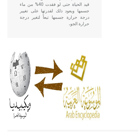
قيد الحياة حتى لو فقدت 40% من ماء
جسمها ويعود ذلك لقدرتها على تغيير
درجة حرارة جسمها تبعاً لتغير درجة
حرارة الجو،
- هل تعلم أن أبقراط كتب في الطب
أربعة مؤلفات هي: الحكم، الأدلة، تنظيم
التغذية، ورسالته في جروح الرأس.
ويعود له الفضل بأنه حرر الطب من
الدين والفلسفة.
- هل تعلم أن المرجان إفراز حيواني
يتكون في البحر ويتركب من مادة
كربونات الكلسيوم، وهو أحمر أو شديد
الحمرة وهو أجود أنواعه، ويمتاز بكبر
الحجم ويسمى الش
هل تعلم أن الأبسيد كلمة فرنسية اللفظ