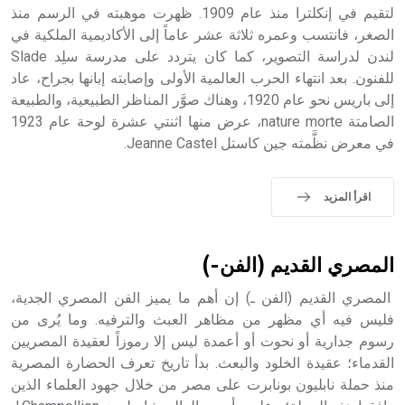
لتقيم في إنكلترا منذ عام 1909. ظهرت موهبته في الرسم منذ
- هل تعلم أن أبجر Abgar اسم معروف جيداً يعود إلى عدد من
الملوك الذين حكموا مدينة إديسا (الرها) من أبجر الأول وحتى
الصغر، فانتسب وعمره ثلاثة عشر عاماً إلى الأكاديمية الملكية في
التاسع، وهم ينتسبون إلى أسرة أوسروين
لندن لدراسة التصوير، كما كان يتردد على مدرسة سلِد Slade
للفنون. بعد انتهاء الحرب العالمية الأولى وإصابته إبانها بجراح، عاد
إلى باريس نحو عام 1920، وهناك صوَّر المناظر الطبيعية، والطبيعة
الصامتة nature morte، عرض منها اثنتي عشرة لوحة عام 1923
في معرض نظَّمته جين كاستل Jeanne Castel.
- هل تعلم أن الأبجدية الكنعانية تتألف من /22/ علامة كتابية
sign تكتب منفصلة غير متصلة، وتعتمد المبدأ الأكوروفوني،
حيث تقتصر القيمة الصوتية للعلامة الك
اقرأ المزيد
المصري القديم (الفن-)
المصري القديم (الفن ـ) إن أهم ما يميز الفن المصري الجدية،
فليس فيه أي مظهر من مظاهر العبث والترفيه. وما يُرى من
رسوم جدارية أو نحوت أو أعمدة ليس إلا رموزاً لعقيدة المصريين
القدماء؛ عقيدة الخلود والبعث. بدأ تاريخ تعرف الحضارة المصرية
منذ حملة نابليون بونابرت على مصر من خلال جهود العلماء الذين