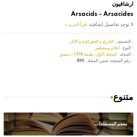
ارشاقيون
هيئة الموسوعة العربية تطلق موسوعات جديدة في عام 2026
Arsacids - Arsacides
لا توجد تفاصيل إضافية.
اقرأ المزيد »
- التصنيف :
التاريخ و الجغرافية و الآثار
- النوع :
أعلام ومشاهير
- المجلد :
المجلد الأول، طبعة 1998، دمشق
- رقم الصفحة ضمن المجلد :
899
متنوع
معجم المصطلحات