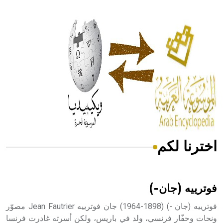
- هل تعلم أن أبقراط كتب في الطب أربعة مؤلفات هي:
الحكم، الأدلة، تنظيم التغذية، ورسالته في جروح الرأس. ويعود
له الفضل بأنه حرر الطب من الدين والفلسفة.
- هل تعلم أن المرجان إفراز حيواني يتكون في البحر ويتركب
من مادة كربونات الكلسيوم، وهو أحمر أو شديد الحمرة وهو
أجود أنواعه، ويمتاز بكبر الحجم ويسمى الش
اخترنا لكم
هل تعلم أن الأبسيد كلمة فرنسية اللفظ تم اعتمادها مصطلحاً
أثرياً يستخدم في العمارة عموماً وفي العمارة الدينية الخاصة
بالكنائس خصوصاً، وفي الإنكليزية أب
فوترييه (جان-)
فوترييه (جان -) (1898-1964) جان فوترييه Jean Fautrier مصوّر
ونحات وحفّار فرنسي، ولد في باريس، ولكن أسرته غادرت فرنسا