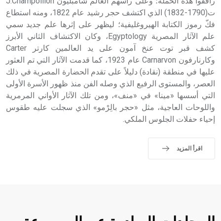
رافقوا هذه الحملة؛ وعلى رأسهم العالم شامبليون J.Champollion
ت(1790-1832) الذي اكتشف حجر رشيد عام 1822، ومنه استطاع
فكّ رموز الكتابة الهيروغليفية؛ ليظهر على إثرها علم جديد سمي
علم الآثار المصرية Egyptology، وكان الاكتشاف الثاني الأبرز
كشف قبر توت عنخ آمون على يد العالمين كارتر Carter
وكارنارفون Carnarvon عام 1923، كما قدمت الآثار التي تم العثور
عليها في منطقة (نقادة) دليلاً على تقدم الحضارة المصرية في ذلك
العصر، والمستوى الرفيع الذي وصله الفن منذ ظهور الأسرة الأولى
التي أسسها «مينا» في «منف»، ومن تلك الآثار الأواني المرمرية
واللوحات العاجية، مثل «حجر بالِرْمو» الذي سجلت عليه طقوس
إحياء حفلات الجلوس الملكي.
اقرأ المزيد