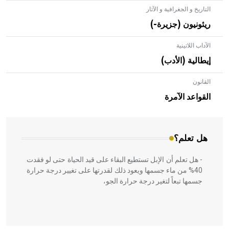
التاريخ و الجغرافية و الآثار
ريئونيون (جزيرة-)
الآداب اللاتينية
إيطالية (الأدب)
القانون
- هل تعلم أن الأبلق نوع من الفنون الهندسية التي ارتبطت
بالعمارة الإسلامية في بلاد الشام ومصر خاصة، حيث يحرص
القواعد الآمرة
المعمار على بناء مداميكه وخاصة في الواجهات
هل تعلم؟
- هل تعلم أن الإبل تستطيع البقاء على قيد الحياة حتى لو فقدت
40% من ماء جسمها ويعود ذلك لقدرتها على تغيير درجة حرارة
جسمها تبعاً لتغير درجة حرارة الجو،