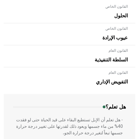
القانون الخاص
الحلول
القانون الخاص
عيوب الإرادة
القانون العام
السلطة التنفيذية
القانون العام
- هل تعلم أن الأبلق نوع من الفنون الهندسية التي ارتبطت
بالعمارة الإسلامية في بلاد الشام ومصر خاصة، حيث يحرص
التفويض الإداري
المعمار على بناء مداميكه وخاصة في الواجهات
هل تعلم؟
- هل تعلم أن الإبل تستطيع البقاء على قيد الحياة حتى لو فقدت
40% من ماء جسمها ويعود ذلك لقدرتها على تغيير درجة حرارة
جسمها تبعاً لتغير درجة حرارة الجو،