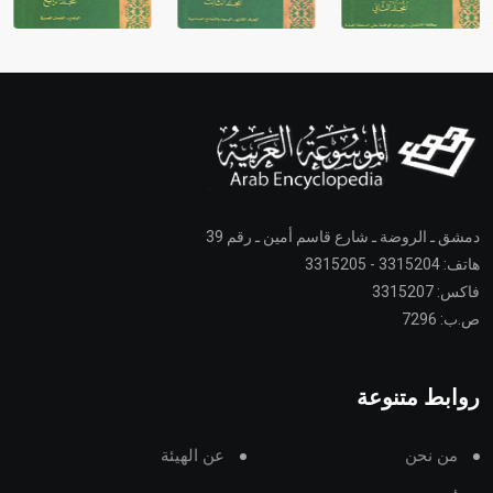
دمشق ـ الروضة ـ شارع قاسم أمين ـ رقم 39
هاتف: 3315204 - 3315205
فاكس: 3315207
ص.ب: 7296
روابط متنوعة
من نحن
عن الهيئة