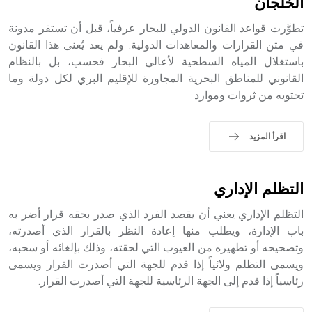
الخلجان
تطوَّرت قواعد القانون الدولي للبحار عرفياً، قبل أن تستقر مدونة
في متن القرارات والمعاهدات الدولية. ولم يعد يُعنى هذا القانون
باستغلال المياه السطحية لأعالي البحار فحسب، بل بالنظام
- هل تعلم أن أبجر Abgar اسم معروف جيداً يعود إلى عدد من
الملوك الذين حكموا مدينة إديسا (الرها) من أبجر الأول وحتى
القانوني للمناطق البحرية المجاورة للإقليم البري لكل دولة وما
التاسع، وهم ينتسبون إلى أسرة أوسروين
تحتويه من ثروات وموارد
اقرأ المزيد
- هل تعلم أن الأبجدية الكنعانية تتألف من /22/ علامة كتابية
sign تكتب منفصلة غير متصلة، وتعتمد المبدأ الأكوروفوني،
التظلم الإداري
حيث تقتصر القيمة الصوتية للعلامة الك
التظلم الإداري يعني أن يقصد الفرد الذي صدر بحقه قرار أضر به
باب الإدارة، ويطلب منها إعادة النظر بالقرار الذي أصدرته،
وتصحيحه أو تطهيره من العيوب التي لحقته، وذلك بإلغائه أو سحبه،
ويسمى التظلم ولائياً إذا قدم للجهة التي أصدرت القرار ويسمى
رئاسياً إذا قدم إلى الجهة الرئاسية للجهة التي أصدرت القرار.