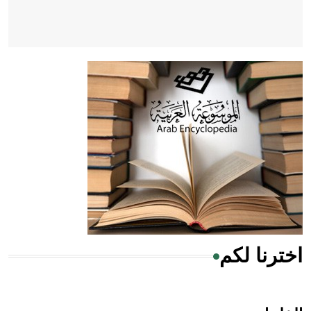
- هل تعلم أن أبقراط كتب في الطب أربعة مؤلفات هي:
الحكم، الأدلة، تنظيم التغذية، ورسالته في جروح الرأس. ويعود
له الفضل بأنه حرر الطب من الدين والفلسفة.
- هل تعلم أن المرجان إفراز حيواني يتكون في البحر ويتركب
من مادة كربونات الكلسيوم، وهو أحمر أو شديد الحمرة وهو
أجود أنواعه، ويمتاز بكبر الحجم ويسمى الش
اخترنا لكم
هل تعلم أن الأبسيد كلمة فرنسية اللفظ تم اعتمادها مصطلحاً
أثرياً يستخدم في العمارة عموماً وفي العمارة الدينية الخاصة
بالكنائس خصوصاً، وفي الإنكليزية أب