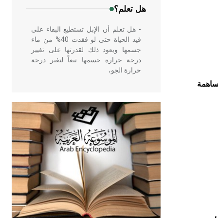
هل تعلم؟
- هل تعلم أن الإبل تستطيع البقاء على
قيد الحياة حتى لو فقدت 40% من ماء
جسمها ويعود ذلك لقدرتها على تغيير
درجة حرارة جسمها تبعاً لتغير درجة
حرارة الجو،
ساهمة
- هل تعلم أن أبقراط كتب في الطب
أربعة مؤلفات هي: الحكم، الأدلة، تنظيم
التغذية، ورسالته في جروح الرأس.
ويعود له الفضل بأنه حرر الطب من
الدين والفلسفة.
- هل تعلم أن المرجان إفراز حيواني
يتكون في البحر ويتركب من مادة
كربونات الكلسيوم، وهو أحمر أو شديد
الحمرة وهو أجود أنواعه، ويمتاز بكبر
ي
الحجم ويسمى الش