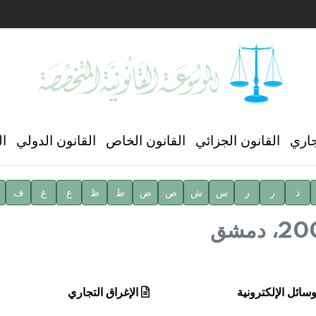
ن العالمي للغة العربية
جاري
القانون الجزائي
القانون الخاص
القانون الدولي
ال
ذ
ر
ز
س
ش
ص
ض
ط
ظ
ع
غ
ف
ية
وسائل الإلكترونية
الإغراق التجاري