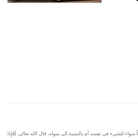
هل تعلم أن الأبسيد كلمة فرنسية اللفظ
تم اعتمادها مصطلحاً أثرياً يستخدم في
العمارة عموماً وفي العمارة الدينية
الخاصة بالكنائس خصوصاً، وفي
الإنكليزية أب
- هل تعلم أن أبجر Abgar اسم معروف
جيداً يعود إلى عدد من الملوك الذين
حكموا مدينة إديسا (الرها) من أبجر الأول
وحتى التاسع، وهم ينتسبون إلى أسرة
أوسروين
- هل تعلم أن الأبجدية الكنعانية تتألف من
/22/ علامة كتابية sign تكتب منفصلة
غير متصلة، وتعتمد المبدأ الأكوروفوني،
حيث تقتصر القيمة الصوتية للعلامة الك
اً سواء للشيء في نفسه أم بالنسبة إلى سواه، قال الله تعالى: ]فَإِذَا