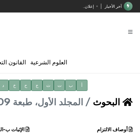
آخر الأخبار
إعلان..
فوز الأستاذ الدكتور محمود السيد بجائزة مجمع الملك سليما
صدور المجلد الثامن عشر من الموسوعة الطبية
صدور المجلد السابع من موسوعة الآثار في سورية
توصيات مجلس الإدارة
العلوم الشرعية
القانون الت
شهر الكتاب السوري
الأستاذ إياد خالد الطباع مدير عام لهيئة الموسوعة العربية
أ
ب
ت
ث
ج
ح
خ
د
دار الفكر الموزع الحصري لمنشورات هيئة الموسوعة العرب
البحوث
المجلد الأول، طبعة 2009، دمشق
أوصاف الالتزام
الإثبات ب-ال