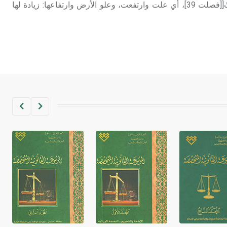
أَنزَلْنَا عَلَيْهَا الْمَاءَ اهْتَزَّتْ وَرَبَتْ[[فصلت 39]، أي علت وارتفعت، وعلو الأرض وارتفاعها: زيادة لها