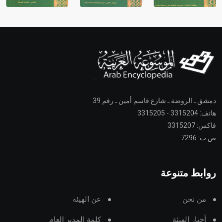
دمشق ـ الروضة ـ شارع قاسم أمين ـ رقم 39
هاتف: 3315204 - 3315205
فاكس: 3315207
ص.ب: 7296
روابط متنوعة
من نحن
عن الهيئة
أخبار الهيئة
كلمة المدير العام