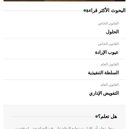
البحوث الأكثر قراءة
القانون الخاص
الحلول
القانون الخاص
عيوب الإرادة
القانون العام
السلطة التنفيذية
القانون العام
- هل تعلم أن الأبلق نوع من الفنون الهندسية التي ارتبطت
بالعمارة الإسلامية في بلاد الشام ومصر خاصة، حيث يحرص
التفويض الإداري
المعمار على بناء مداميكه وخاصة في الواجهات
هل تعلم؟
- هل تعلم أن الإبل تستطيع البقاء على قيد الحياة حتى لو فقدت