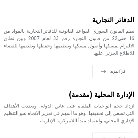
هل تعلم أن الأبسيد كلمة فرنسية اللفظ تم اعتمادها مصطلحاً
أثرياً يستخدم في العمارة عموماً وفي العمارة الدينية الخاصة
بالكنائس خصوصاً، وفي الإنكليزية أب
الدفاتر التجارية
نظم القانون السوري القواعد القانونية للدفاتر التجارية بالمواد من
16 حتى22 من قانون التجارة رقم 33 لعام 2007 وبين نطاق
الالتزام بمسكها وأصول مسكها وتنظيمها وحفظها وتقديمها للقضاء
- هل تعلم أن أبجر Abgar اسم معروف جيداً يعود إلى عدد من
للاطلاع الجزئي عليها
الملوك الذين حكموا مدينة إديسا (الرها) من أبجر الأول وحتى
التاسع، وهم ينتسبون إلى أسرة أوسروين
اقرأ المزيد
- هل تعلم أن الأبجدية الكنعانية تتألف من /22/ علامة كتابية
الإدارة المحلية (مقدمة)
sign تكتب منفصلة غير متصلة، وتعتمد المبدأ الأكوروفوني،
حيث تقتصر القيمة الصوتية للعلامة الك
ازداد حجم الواجبات الملقاة على عاتق الدولة، وتعددت الأهداف
التي تسعى إلى تحقيقها، وهو ما أسهم في تعزيز الاتجاه نحو التنظيم
الإداري المحلي، واعتماد مبدأ اللامركزية الإدارية،