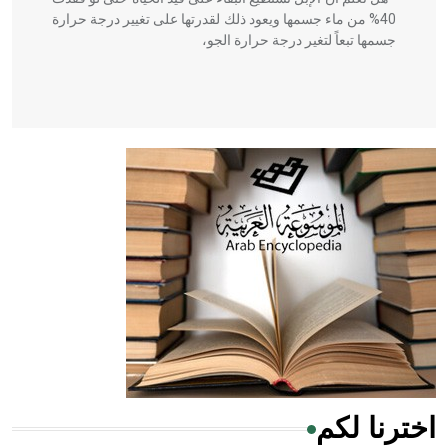
40% من ماء جسمها ويعود ذلك لقدرتها على تغيير درجة حرارة
جسمها تبعاً لتغير درجة حرارة الجو،
- هل تعلم أن أبقراط كتب في الطب أربعة مؤلفات هي:
الحكم، الأدلة، تنظيم التغذية، ورسالته في جروح الرأس. ويعود
له الفضل بأنه حرر الطب من الدين والفلسفة.
- هل تعلم أن المرجان إفراز حيواني يتكون في البحر ويتركب
من مادة كربونات الكلسيوم، وهو أحمر أو شديد الحمرة وهو
أجود أنواعه، ويمتاز بكبر الحجم ويسمى الش
اخترنا لكم