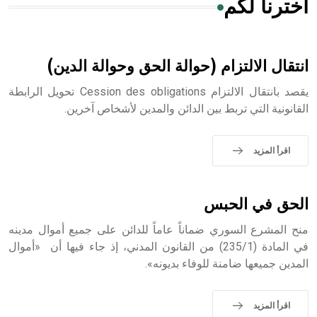
اخترنا لكم
هل تعلم أن الأبسيد كلمة فرنسية اللفظ تم اعتمادها مصطلحاً
أثرياً يستخدم في العمارة عموماً وفي العمارة الدينية الخاصة
بالكنائس خصوصاً، وفي الإنكليزية أب
انتقال الالتزام (حوالة الحق وحوالة الدين)
يقصد بانتقال الالتزام Cession des obligations تحويل الرابطة
القانونية التي تربط بين الدائن والمدين لأشخاص آخرين.
- هل تعلم أن أبجر Abgar اسم معروف جيداً يعود إلى عدد من
الملوك الذين حكموا مدينة إديسا (الرها) من أبجر الأول وحتى
اقرأ المزيد
التاسع، وهم ينتسبون إلى أسرة أوسروين
الحق في الحبس
منح المشرع السوري ضماناً عاماً للدائن على جميع أموال مدينه
- هل تعلم أن الأبجدية الكنعانية تتألف من /22/ علامة كتابية
في المادة (235/1) من القانون المدني، إذ جاء فيها أن «أموال
sign تكتب منفصلة غير متصلة، وتعتمد المبدأ الأكوروفوني،
المدين جميعها ضامنة للوفاء بديونه».
حيث تقتصر القيمة الصوتية للعلامة الك
اقرأ المزيد