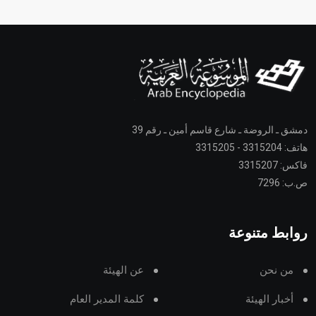
دمشق ـ الروضة ـ شارع قاسم أمين ـ رقم 39
هاتف: 3315204 - 3315205
فاكس: 3315207
ص.ب: 7296
روابط متنوعة
من نحن
عن الهيئة
أخبار الهيئة
كلمة المدير العام