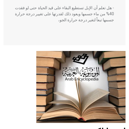
- هل تعلم أن الإبل تستطيع البقاء على قيد الحياة حتى لو فقدت
40% من ماء جسمها ويعود ذلك لقدرتها على تغيير درجة حرارة
جسمها تبعاً لتغير درجة حرارة الجو،
- هل تعلم أن أبقراط كتب في الطب أربعة مؤلفات هي:
الحكم، الأدلة، تنظيم التغذية، ورسالته في جروح الرأس. ويعود
له الفضل بأنه حرر الطب من الدين والفلسفة.
- هل تعلم أن المرجان إفراز حيواني يتكون في البحر ويتركب
من مادة كربونات الكلسيوم، وهو أحمر أو شديد الحمرة وهو
أجود أنواعه، ويمتاز بكبر الحجم ويسمى الش