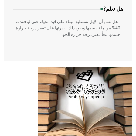
هل تعلم؟
- هل تعلم أن الإبل تستطيع البقاء على قيد الحياة حتى لو فقدت
40% من ماء جسمها ويعود ذلك لقدرتها على تغيير درجة حرارة
جسمها تبعاً لتغير درجة حرارة الجو،
- هل تعلم أن أبقراط كتب في الطب أربعة مؤلفات هي:
الحكم، الأدلة، تنظيم التغذية، ورسالته في جروح الرأس. ويعود
له الفضل بأنه حرر الطب من الدين والفلسفة.
- هل تعلم أن المرجان إفراز حيواني يتكون في البحر ويتركب
من مادة كربونات الكلسيوم، وهو أحمر أو شديد الحمرة وهو
أجود أنواعه، ويمتاز بكبر الحجم ويسمى الش