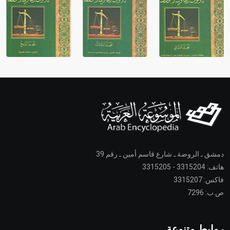
دمشق ـ الروضة ـ شارع قاسم أمين ـ رقم 39
هاتف: 3315204 - 3315205
فاكس: 3315207
ص.ب: 7296
روابط متنوعة