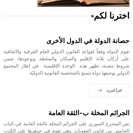
اخترنا لكم
هل تعلم أن الأبسيد كلمة فرنسية اللفظ تم اعتمادها مصطلحاً
أثرياً يستخدم في العمارة عموماً وفي العمارة الدينية الخاصة
بالكنائس خصوصاً، وفي الإنكليزية أب
حصانة الدولة في الدول الأخرى
تقوم الدولة وفقاً لقواعد القانون الدولي العام العرفية والاتفاقية
على أركان ثلاثة: الإقليم والسكان والسلطة. وبوجودها، ضمن
شروط معينة، تظهر هذه الوحدة الإقليمية في إطار المجتمع
- هل تعلم أن أبجر Abgar اسم معروف جيداً يعود إلى عدد من
الدولي بوصفها دولة تتمتع بالشخصية القانونية الدوليّة
الملوك الذين حكموا مدينة إديسا (الرها) من أبجر الأول وحتى
التاسع، وهم ينتسبون إلى أسرة أوسروين
اقرأ المزيد
- هل تعلم أن الأبجدية الكنعانية تتألف من /22/ علامة كتابية
الجرائم المخلة ب-الثقة العامة
sign تكتب منفصلة غير متصلة، وتعتمد المبدأ الأكوروفوني،
حيث تقتصر القيمة الصوتية للعلامة الك
نص المشرع السوري على الجرائم المخلة بالثقة العامة في الباب
الخامس من قانون العقوبات. وهي تقوم في جوهرها على الكذب