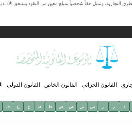
رق التجارية، وتمثل حقاً شخصياً بمبلغ معين من النقود يستحق الأداء ب
ية
ن العالمي للغة العربية
جاري
القانون الجزائي
القانون الخاص
القانون الدولي
ال
ذ
ر
ز
س
ش
ص
ض
ط
ظ
ع
غ
ف
ية