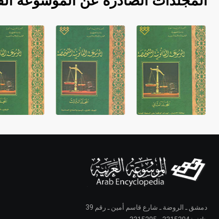
المجلدات الصادرة عن الموسوعة الق
دمشق ـ الروضة ـ شارع قاسم أمين ـ رقم 39