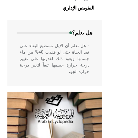
الهندسية التي ارتبطت بالعمارة الإسلامية
التفويض الإداري
في بلاد الشام ومصر خاصة، حيث يحرص
المعمار على بناء مداميكه وخاصة في
الواجهات
هل تعلم؟
- هل تعلم أن الإبل تستطيع البقاء على
قيد الحياة حتى لو فقدت 40% من ماء
جسمها ويعود ذلك لقدرتها على تغيير
درجة حرارة جسمها تبعاً لتغير درجة
حرارة الجو،
- هل تعلم أن أبقراط كتب في الطب
أربعة مؤلفات هي: الحكم، الأدلة، تنظيم
التغذية، ورسالته في جروح الرأس.
ويعود له الفضل بأنه حرر الطب من
الدين والفلسفة.