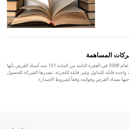
- هل تعلم أن المرجان إفراز حيواني
يتكون في البحر ويتركب من مادة
كربونات الكلسيوم، وهو أحمر أو شديد
الحمرة وهو أجود أنواعه، ويمتاز بكبر
الحجم ويسمى الش
هل تعلم أن الأبسيد كلمة فرنسية اللفظ
تم اعتمادها مصطلحاً أثرياً يستخدم في
ركات المساهمة
العمارة عموماً وفي العمارة الدينية
الخاصة بالكنائس خصوصاً، وفي
عرّف قانون الشركات رقم 3 لعام 2008 في الفقرة الثانية من المادة 121 منه أسناد القرض بأنها
الإنكليزية أب
واحدة قابلة للتداول وغير قابلة للتجزئة، تصدرها الشركة للحصول
ها بسداد القرض وفوائده وفقاً لشروط الإصدار».
- هل تعلم أن أبجر Abgar اسم معروف
جيداً يعود إلى عدد من الملوك الذين
حكموا مدينة إديسا (الرها) من أبجر الأول
وحتى التاسع، وهم ينتسبون إلى أسرة
أوسروين