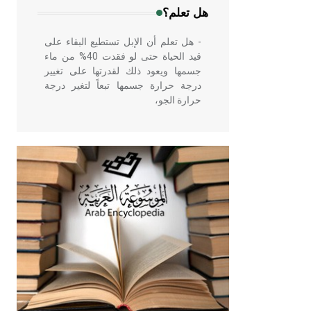
هل تعلم؟
- هل تعلم أن الإبل تستطيع البقاء على
قيد الحياة حتى لو فقدت 40% من ماء
جسمها ويعود ذلك لقدرتها على تغيير
درجة حرارة جسمها تبعاً لتغير درجة
حرارة الجو،
- هل تعلم أن أبقراط كتب في الطب
أربعة مؤلفات هي: الحكم، الأدلة، تنظيم
التغذية، ورسالته في جروح الرأس.
ويعود له الفضل بأنه حرر الطب من
الدين والفلسفة.
- هل تعلم أن المرجان إفراز حيواني
يتكون في البحر ويتركب من مادة
كربونات الكلسيوم، وهو أحمر أو شديد
الحمرة وهو أجود أنواعه، ويمتاز بكبر
الحجم ويسمى الش