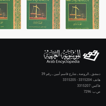
دمشق ـ الروضة ـ شارع قاسم أمين ـ رقم 39
هاتف: 3315204 - 3315205
فاكس: 3315207
ص.ب: 7296