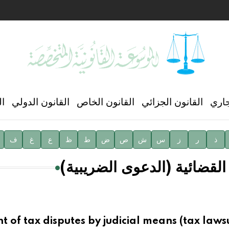
ن العالمي للغة العربية
جاري
القانون الجزائي
القانون الخاص
القانون الدولي
ال
ذ
ر
ز
س
ش
ص
ض
ط
ظ
ع
غ
ف
ية
لقضائية (الدعوى الضريبية)
t of tax disputes by judicial means (tax lawsui