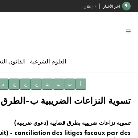
آخر الأخبار
إعلان..
فوز الأستاذ الدكتور محمود السيد بجائزة مجمع الملك سليما
صدور المجلد الثامن عشر من الموسوعة الطبية
صدور المجلد السابع من موسوعة الآثار في سورية
توصيات مجلس الإدارة
العلوم الشرعية
القانون الت
شهر الكتاب السوري
الأستاذ إياد خالد الطباع مدير عام لهيئة الموسوعة العربية
أ
ب
ت
ث
ج
ح
خ
د
دار الفكر الموزع الحصري لمنشورات هيئة الموسوعة العرب
تسوية النزاعات الضريبية ب-الطرق ا
تسويه نزاعات ضريبيه بطرق قضاييه (دعوي ضريبيه)
t) - conciliation des litiges fiscaux par des