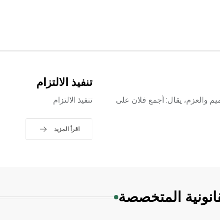
تنفيذ الالتزام
للغة يطلق على التصميم والعزم، يقال: أجمع فلان على
تنفيذ الالتزام
اقرأ المزيد
انونية المتخصصة