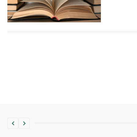
كربونات الكلسيوم، وهو أحمر أو شديد
الحمرة وهو أجود أنواعه، ويمتاز بكبر
الحجم ويسمى الش
هل تعلم أن الأبسيد كلمة فرنسية اللفظ
تم اعتمادها مصطلحاً أثرياً يستخدم في
العمارة عموماً وفي العمارة الدينية
الخاصة بالكنائس خصوصاً، وفي
الإنكليزية أب
- هل تعلم أن أبجر Abgar اسم معروف
جيداً يعود إلى عدد من الملوك الذين
حكموا مدينة إديسا (الرها) من أبجر الأول
وحتى التاسع، وهم ينتسبون إلى أسرة
أوسروين
- هل تعلم أن الأبجدية الكنعانية تتألف من
/22/ علامة كتابية sign تكتب منفصلة