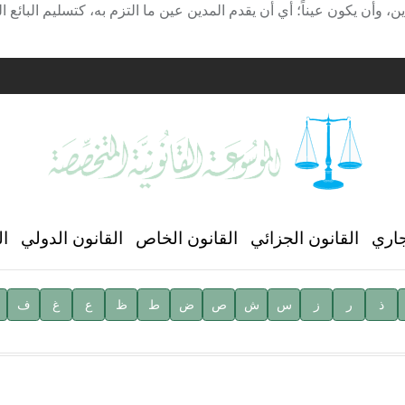
دين، وأن يكون عيناً؛ أي أن يقدم المدين عين ما التزم به، كتسليم البائع 
ية
ن العالمي للغة العربية
جاري
القانون الجزائي
القانون الخاص
القانون الدولي
ال
ذ
ر
ز
س
ش
ص
ض
ط
ظ
ع
غ
ف
ية