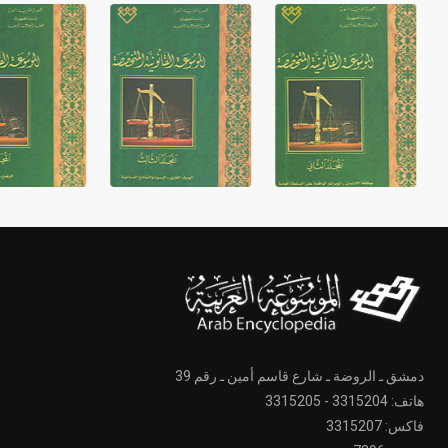
دمشق ـ الروضة ـ شارع قاسم أمين ـ رقم 39
هاتف: 3315204 - 3315205
فاكس: 3315207