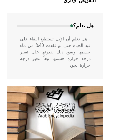
التفويض الإداري
في بلاد الشام ومصر خاصة، حيث يحرص
المعمار على بناء مداميكه وخاصة في
الواجهات
هل تعلم؟
- هل تعلم أن الإبل تستطيع البقاء على
قيد الحياة حتى لو فقدت 40% من ماء
جسمها ويعود ذلك لقدرتها على تغيير
درجة حرارة جسمها تبعاً لتغير درجة
حرارة الجو،
- هل تعلم أن أبقراط كتب في الطب
أربعة مؤلفات هي: الحكم، الأدلة، تنظيم
التغذية، ورسالته في جروح الرأس.
ويعود له الفضل بأنه حرر الطب من
الدين والفلسفة.
- هل تعلم أن المرجان إفراز حيواني
يتكون في البحر ويتركب من مادة