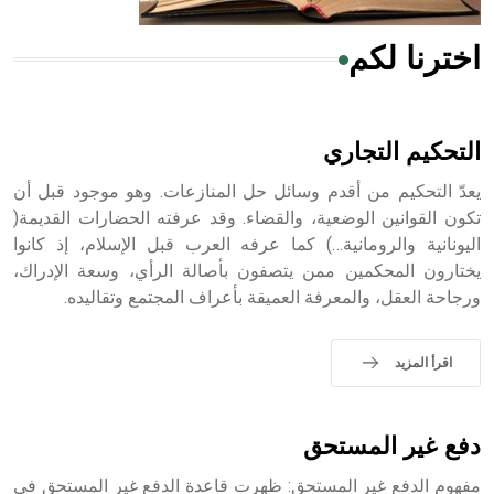
اخترنا لكم
هل تعلم أن الأبسيد كلمة فرنسية اللفظ تم اعتمادها مصطلحاً
أثرياً يستخدم في العمارة عموماً وفي العمارة الدينية الخاصة
بالكنائس خصوصاً، وفي الإنكليزية أب
التحكيم التجاري
يعدّ التحكيم من أقدم وسائل حل المنازعات. وهو موجود قبل أن
تكون القوانين الوضعية، والقضاء. وقد عرفته الحضارات القديمة(
اليونانية والرومانية…) كما عرفه العرب قبل الإسلام، إذ كانوا
- هل تعلم أن أبجر Abgar اسم معروف جيداً يعود إلى عدد من
الملوك الذين حكموا مدينة إديسا (الرها) من أبجر الأول وحتى
يختارون المحكمين ممن يتصفون بأصالة الرأي، وسعة الإدراك،
التاسع، وهم ينتسبون إلى أسرة أوسروين
ورجاحة العقل، والمعرفة العميقة بأعراف المجتمع وتقاليده.
اقرأ المزيد
- هل تعلم أن الأبجدية الكنعانية تتألف من /22/ علامة كتابية
sign تكتب منفصلة غير متصلة، وتعتمد المبدأ الأكوروفوني،
دفع غير المستحق
حيث تقتصر القيمة الصوتية للعلامة الك
مفهوم الدفع غير المستحق: ظهرت قاعدة الدفع غير المستحق في