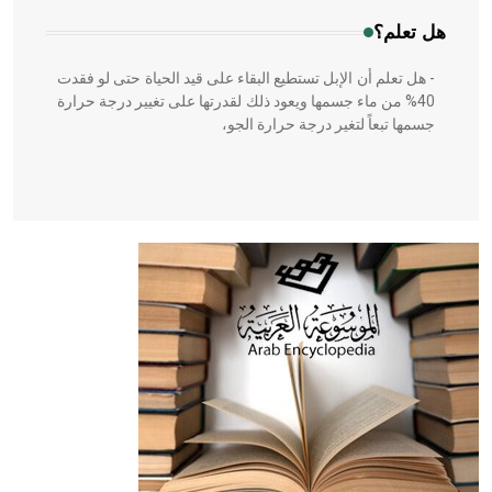
هل تعلم؟
- هل تعلم أن الإبل تستطيع البقاء على قيد الحياة حتى لو فقدت
40% من ماء جسمها ويعود ذلك لقدرتها على تغيير درجة حرارة
جسمها تبعاً لتغير درجة حرارة الجو،
- هل تعلم أن أبقراط كتب في الطب أربعة مؤلفات هي:
الحكم، الأدلة، تنظيم التغذية، ورسالته في جروح الرأس. ويعود
له الفضل بأنه حرر الطب من الدين والفلسفة.
- هل تعلم أن المرجان إفراز حيواني يتكون في البحر ويتركب
من مادة كربونات الكلسيوم، وهو أحمر أو شديد الحمرة وهو
أجود أنواعه، ويمتاز بكبر الحجم ويسمى الش