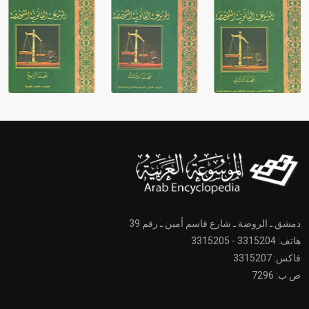
دمشق ـ الروضة ـ شارع قاسم أمين ـ رقم 39
هاتف: 3315204 - 3315205
فاكس: 3315207
ص.ب: 7296