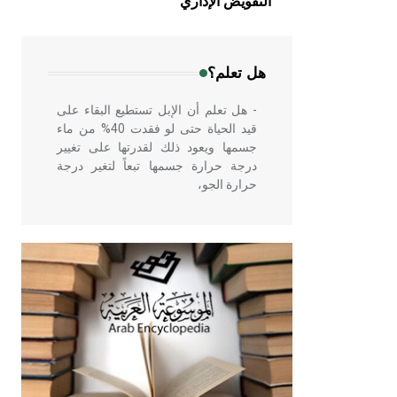
التفويض الإداري
في بلاد الشام ومصر خاصة، حيث يحرص
المعمار على بناء مداميكه وخاصة في
الواجهات
هل تعلم؟
- هل تعلم أن الإبل تستطيع البقاء على
قيد الحياة حتى لو فقدت 40% من ماء
جسمها ويعود ذلك لقدرتها على تغيير
درجة حرارة جسمها تبعاً لتغير درجة
حرارة الجو،
- هل تعلم أن أبقراط كتب في الطب
أربعة مؤلفات هي: الحكم، الأدلة، تنظيم
التغذية، ورسالته في جروح الرأس.
ويعود له الفضل بأنه حرر الطب من
الدين والفلسفة.
- هل تعلم أن المرجان إفراز حيواني
يتكون في البحر ويتركب من مادة