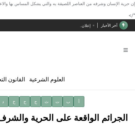
الأستاذ إياد خالد الطباع مدير عام لهيئة الموسوعة العربية
إن حرية الإنسان وشرفه من العناصر اللصيقة به والتي يشكل المساس بها والاع
دار الفكر الموزع الحصري لمنشورات هيئة الموسوعة العرب
"/>
آخر الأخبار
إعلان..
فوز الأستاذ الدكتور محمود السيد بجائزة مجمع الملك سليما
صدور المجلد الثامن عشر من الموسوعة الطبية
صدور المجلد السابع من موسوعة الآثار في سورية
توصيات مجلس الإدارة
العلوم الشرعية
القانون الت
شهر الكتاب السوري
الأستاذ إياد خالد الطباع مدير عام لهيئة الموسوعة العربية
أ
ب
ت
ث
ج
ح
خ
د
دار الفكر الموزع الحصري لمنشورات هيئة الموسوعة العرب
الجرائم الواقعة على الحرية والشرف