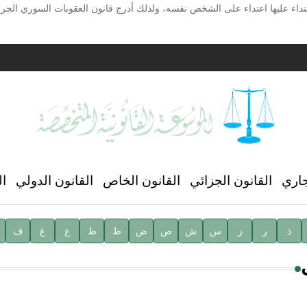
تداء عليها اعتداء على الشخص نفسه، ولذلك أدرج قانون العقوبات السوري الجر
ية
ن العالمي للغة العربية
جاري
القانون الجزائي
القانون الخاص
القانون الدولي
ال
ذ
ر
ز
س
ش
ص
ض
ط
ظ
ع
غ
ف
ية