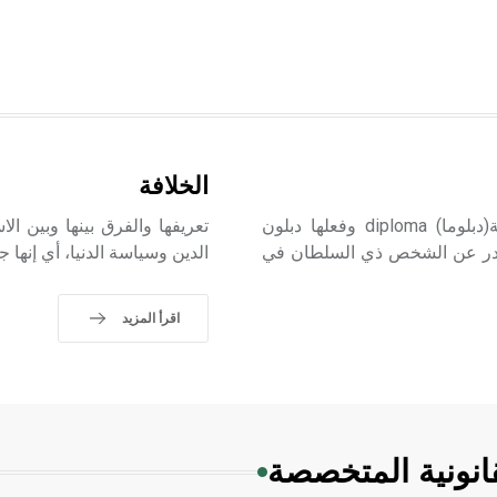
الخلافة
الدبلوماسية diplomacy/diplomati كلمة مشتقة عن اليونانية(دبلوما) diploma وفعلها دبلون
تعريفها والفرق بينها وبين ال
نت تصدر عن الشخص ذي السلطان في
الدين وسياسة الدنيا، أي إنها ج
اقرأ المزيد
انونية المتخصصة