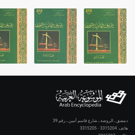
دمشق ـ الروضة ـ شارع قاسم أمين ـ رقم 39
هاتف: 3315204 - 3315205