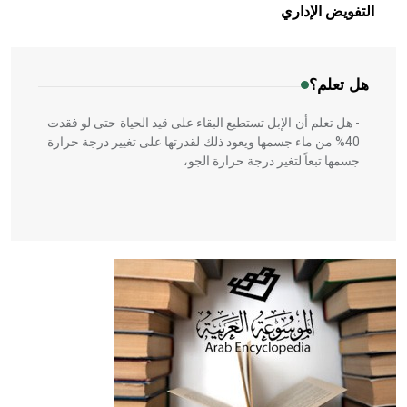
بالعمارة الإسلامية في بلاد الشام ومصر خاصة، حيث يحرص
التفويض الإداري
المعمار على بناء مداميكه وخاصة في الواجهات
هل تعلم؟
- هل تعلم أن الإبل تستطيع البقاء على قيد الحياة حتى لو فقدت
40% من ماء جسمها ويعود ذلك لقدرتها على تغيير درجة حرارة
جسمها تبعاً لتغير درجة حرارة الجو،
- هل تعلم أن أبقراط كتب في الطب أربعة مؤلفات هي:
الحكم، الأدلة، تنظيم التغذية، ورسالته في جروح الرأس. ويعود
له الفضل بأنه حرر الطب من الدين والفلسفة.
- هل تعلم أن المرجان إفراز حيواني يتكون في البحر ويتركب