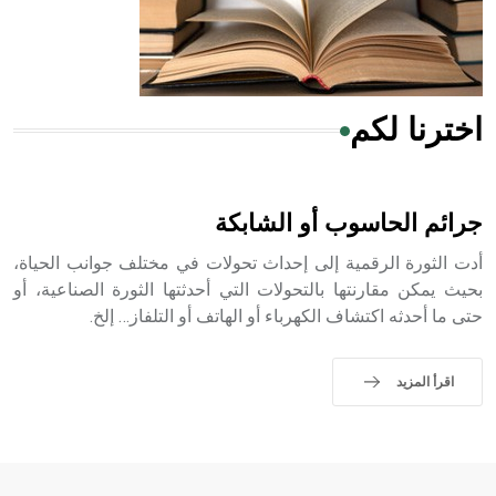
من مادة كربونات الكلسيوم، وهو أحمر أو شديد الحمرة وهو
أجود أنواعه، ويمتاز بكبر الحجم ويسمى الش
اخترنا لكم
هل تعلم أن الأبسيد كلمة فرنسية اللفظ تم اعتمادها مصطلحاً
أثرياً يستخدم في العمارة عموماً وفي العمارة الدينية الخاصة
بالكنائس خصوصاً، وفي الإنكليزية أب
جرائم الحاسوب أو الشابكة
أدت الثورة الرقمية إلى إحداث تحولات في مختلف جوانب الحياة،
بحيث يمكن مقارنتها بالتحولات التي أحدثتها الثورة الصناعية، أو
حتى ما أحدثه اكتشاف الكهرباء أو الهاتف أو التلفاز… إلخ.
- هل تعلم أن أبجر Abgar اسم معروف جيداً يعود إلى عدد من
الملوك الذين حكموا مدينة إديسا (الرها) من أبجر الأول وحتى
التاسع، وهم ينتسبون إلى أسرة أوسروين
اقرأ المزيد
- هل تعلم أن الأبجدية الكنعانية تتألف من /22/ علامة كتابية