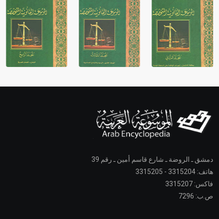
دمشق ـ الروضة ـ شارع قاسم أمين ـ رقم 39
هاتف: 3315204 - 3315205
فاكس: 3315207
ص.ب: 7296