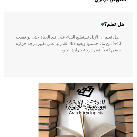
المعمار على بناء مداميكه وخاصة في الواجهات
هل تعلم؟
- هل تعلم أن الإبل تستطيع البقاء على قيد الحياة حتى لو فقدت
40% من ماء جسمها ويعود ذلك لقدرتها على تغيير درجة حرارة
جسمها تبعاً لتغير درجة حرارة الجو،
- هل تعلم أن أبقراط كتب في الطب أربعة مؤلفات هي:
الحكم، الأدلة، تنظيم التغذية، ورسالته في جروح الرأس. ويعود
له الفضل بأنه حرر الطب من الدين والفلسفة.
- هل تعلم أن المرجان إفراز حيواني يتكون في البحر ويتركب
من مادة كربونات الكلسيوم، وهو أحمر أو شديد الحمرة وهو