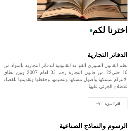
أجود أنواعه، ويمتاز بكبر الحجم ويسمى الش
اخترنا لكم
هل تعلم أن الأبسيد كلمة فرنسية اللفظ تم اعتمادها مصطلحاً
أثرياً يستخدم في العمارة عموماً وفي العمارة الدينية الخاصة
بالكنائس خصوصاً، وفي الإنكليزية أب
الدفاتر التجارية
نظم القانون السوري القواعد القانونية للدفاتر التجارية بالمواد من
16 حتى22 من قانون التجارة رقم 33 لعام 2007 وبين نطاق
الالتزام بمسكها وأصول مسكها وتنظيمها وحفظها وتقديمها للقضاء
- هل تعلم أن أبجر Abgar اسم معروف جيداً يعود إلى عدد من
للاطلاع الجزئي عليها
الملوك الذين حكموا مدينة إديسا (الرها) من أبجر الأول وحتى
التاسع، وهم ينتسبون إلى أسرة أوسروين
اقرأ المزيد
- هل تعلم أن الأبجدية الكنعانية تتألف من /22/ علامة كتابية
الرسوم والنماذج الصناعية
sign تكتب منفصلة غير متصلة، وتعتمد المبدأ الأكوروفوني،