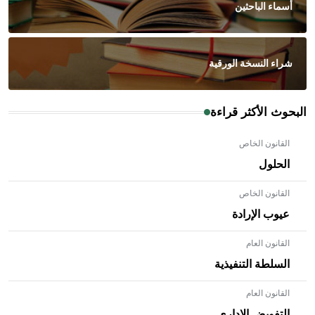
أسماء الباحثين
شراء النسخة الورقية
البحوث الأكثر قراءة
القانون الخاص
الحلول
القانون الخاص
عيوب الإرادة
القانون العام
السلطة التنفيذية
القانون العام
- هل تعلم أن الأبلق نوع من الفنون الهندسية التي ارتبطت
بالعمارة الإسلامية في بلاد الشام ومصر خاصة، حيث يحرص
التفويض الإداري