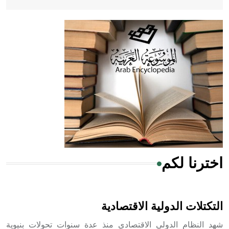
- هل تعلم أن أبقراط كتب في الطب أربعة مؤلفات هي:
الحكم، الأدلة، تنظيم التغذية، ورسالته في جروح الرأس. ويعود
له الفضل بأنه حرر الطب من الدين والفلسفة.
- هل تعلم أن المرجان إفراز حيواني يتكون في البحر ويتركب
من مادة كربونات الكلسيوم، وهو أحمر أو شديد الحمرة وهو
أجود أنواعه، ويمتاز بكبر الحجم ويسمى الش
اخترنا لكم
هل تعلم أن الأبسيد كلمة فرنسية اللفظ تم اعتمادها مصطلحاً
أثرياً يستخدم في العمارة عموماً وفي العمارة الدينية الخاصة
بالكنائس خصوصاً، وفي الإنكليزية أب
التكتلات الدولية الاقتصادية
شهد النظام الدولي الاقتصادي منذ عدة سنوات تحولات بنيوية