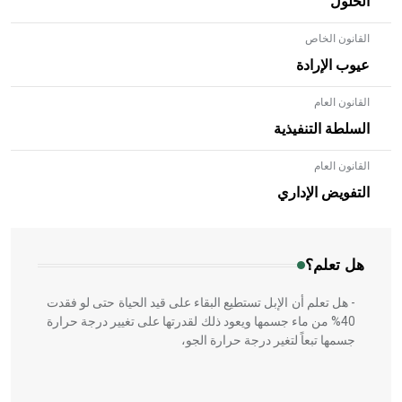
الحلول
القانون الخاص
عيوب الإرادة
القانون العام
السلطة التنفيذية
القانون العام
- هل تعلم أن الأبلق نوع من الفنون الهندسية التي ارتبطت
بالعمارة الإسلامية في بلاد الشام ومصر خاصة، حيث يحرص
التفويض الإداري
المعمار على بناء مداميكه وخاصة في الواجهات
هل تعلم؟
- هل تعلم أن الإبل تستطيع البقاء على قيد الحياة حتى لو فقدت
40% من ماء جسمها ويعود ذلك لقدرتها على تغيير درجة حرارة
جسمها تبعاً لتغير درجة حرارة الجو،