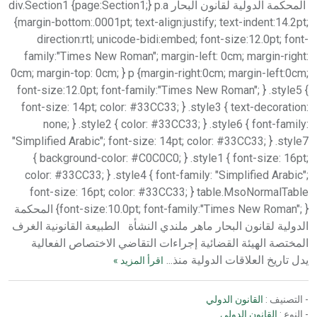
المحكمة الدولية لقانون البحار div.Section1 {page:Section1;} p.a
{margin-bottom:.0001pt; text-align:justify; text-indent:14.2pt;
direction:rtl; unicode-bidi:embed; font-size:12.0pt; font-
family:"Times New Roman"; margin-left: 0cm; margin-right:
0cm; margin-top: 0cm; } p {margin-right:0cm; margin-left:0cm;
font-size:12.0pt; font-family:"Times New Roman"; } .style5 {
font-size: 14pt; color: #33CC33; } .style3 { text-decoration:
none; } .style2 { color: #33CC33; } .style6 { font-family:
"Simplified Arabic"; font-size: 14pt; color: #33CC33; } .style7
{ background-color: #C0C0C0; } .style1 { font-size: 16pt;
color: #33CC33; } .style4 { font-family: "Simplified Arabic";
font-size: 16pt; color: #33CC33; } table.MsoNormalTable
{font-size:10.0pt; font-family:"Times New Roman"; } المحكمة
الدولية لقانون البحار ماهر ملندي النشأة الطبيعة القانونية الغرف
المختصة الهيئة القضائية إجراءات التقاضي الاختصاص الفعالية
يدل تاريخ العلاقات الدولية منذ...
اقرأ المزيد »
- التصنيف :
القانون الدولي
- النوع :
القانون الدولي