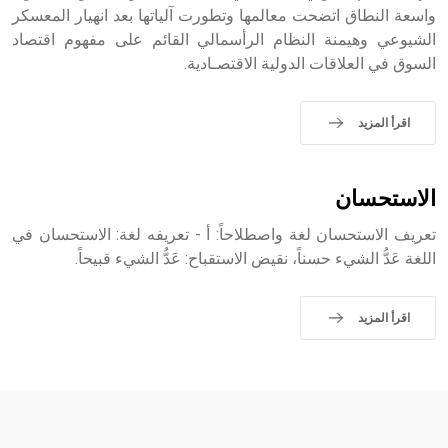
واسعة النطاق اتضحت معالمها وتطورت آلياتها بعد انهيار المعسكر
الشيوعي وهيمنة النظام الرأسمالي القائم على مفهوم اقتصاد
- هل تعلم أن أبجر Abgar اسم معروف جيداً يعود إلى عدد من
السوق في العلاقات الدولية الاقتصـادية.
الملوك الذين حكموا مدينة إديسا (الرها) من أبجر الأول وحتى
التاسع، وهم ينتسبون إلى أسرة أوسروين
اقرأ المزيد
- هل تعلم أن الأبجدية الكنعانية تتألف من /22/ علامة كتابية
الاستحسان
sign تكتب منفصلة غير متصلة، وتعتمد المبدأ الأكوروفوني،
حيث تقتصر القيمة الصوتية للعلامة الك
تعريف الاستحسان لغة واصطلاحاً: أ - تعريفه لغة: الاستحسان في
اللغة عَدُّ الشيء حسناً، نقيض الاستقباح: عَدُّ الشيء قبيحاً.
اقرأ المزيد