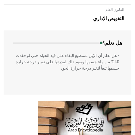
القانون العام
- هل تعلم أن الأبلق نوع من الفنون الهندسية التي ارتبطت
بالعمارة الإسلامية في بلاد الشام ومصر خاصة، حيث يحرص
التفويض الإداري
المعمار على بناء مداميكه وخاصة في الواجهات
هل تعلم؟
- هل تعلم أن الإبل تستطيع البقاء على قيد الحياة حتى لو فقدت
40% من ماء جسمها ويعود ذلك لقدرتها على تغيير درجة حرارة
جسمها تبعاً لتغير درجة حرارة الجو،
- هل تعلم أن أبقراط كتب في الطب أربعة مؤلفات هي:
الحكم، الأدلة، تنظيم التغذية، ورسالته في جروح الرأس. ويعود
له الفضل بأنه حرر الطب من الدين والفلسفة.