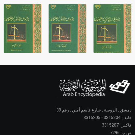
دمشق ـ الروضة ـ شارع قاسم أمين ـ رقم 39
هاتف: 3315204 - 3315205
فاكس: 3315207
ص.ب: 7296