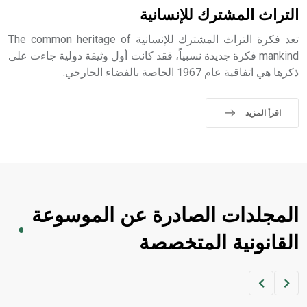
التراث المشترك للإنسانية
- هل تعلم أن الأبجدية الكنعانية تتألف من /22/ علامة كتابية
تعد فكرة التراث المشترك للإنسانية The common heritage of
sign تكتب منفصلة غير متصلة، وتعتمد المبدأ الأكوروفوني،
حيث تقتصر القيمة الصوتية للعلامة الك
mankind فكرة جديدة نسبياً، فقد كانت أول وثيقة دولية جاءت على
ذكرها هي اتفاقية عام 1967 الخاصة بالفضاء الخارجي.
اقرأ المزيد
المجلدات الصادرة عن الموسوعة
القانونية المتخصصة