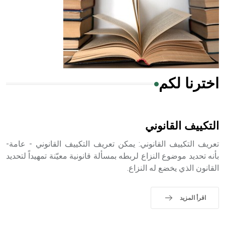
- هل تعلم أن المرجان إفراز حيواني يتكون في البحر ويتركب
من مادة كربونات الكلسيوم، وهو أحمر أو شديد الحمرة وهو
أجود أنواعه، ويمتاز بكبر الحجم ويسمى الش
اخترنا لكم
هل تعلم أن الأبسيد كلمة فرنسية اللفظ تم اعتمادها مصطلحاً
أثرياً يستخدم في العمارة عموماً وفي العمارة الدينية الخاصة
بالكنائس خصوصاً، وفي الإنكليزية أب
التكييف القانوني
تعريف التكييف القانوني: يمكن تعريف التكييف القانوني - عامة-
بأنه تحديد موضوع النزاع لربطه بمسألة قانونية معيّنة تمهيداً لتحديد
القانون الذي يخضع له النزاع.
- هل تعلم أن أبجر Abgar اسم معروف جيداً يعود إلى عدد من
الملوك الذين حكموا مدينة إديسا (الرها) من أبجر الأول وحتى
التاسع، وهم ينتسبون إلى أسرة أوسروين
اقرأ المزيد