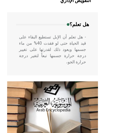
التفويض الإداري
في بلاد الشام ومصر خاصة، حيث يحرص
المعمار على بناء مداميكه وخاصة في
الواجهات
هل تعلم؟
- هل تعلم أن الإبل تستطيع البقاء على
قيد الحياة حتى لو فقدت 40% من ماء
جسمها ويعود ذلك لقدرتها على تغيير
درجة حرارة جسمها تبعاً لتغير درجة
حرارة الجو،
- هل تعلم أن أبقراط كتب في الطب
أربعة مؤلفات هي: الحكم، الأدلة، تنظيم
التغذية، ورسالته في جروح الرأس.
ويعود له الفضل بأنه حرر الطب من
الدين والفلسفة.
- هل تعلم أن المرجان إفراز حيواني
يتكون في البحر ويتركب من مادة