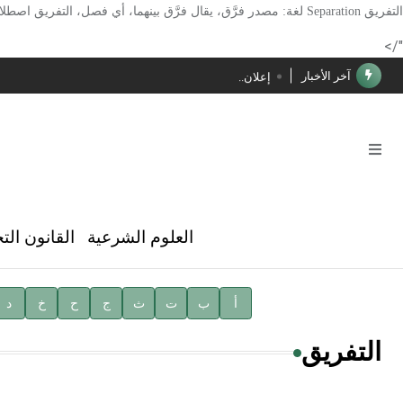
الأستاذ إياد خالد الطباع مدير عام لهيئة الموسوعة العربية
التفريق
Separation
لغة: مصدر فرَّق، يقال فرَّق بينهما، أي فصل، التفريق اصطلاح
دار الفكر الموزع الحصري لمنشورات هيئة الموسوعة العرب
"/>
آخر الأخبار
إعلان..
فوز الأستاذ الدكتور محمود السيد بجائزة مجمع الملك سليما
صدور المجلد الثامن عشر من الموسوعة الطبية
صدور المجلد السابع من موسوعة الآثار في سورية
توصيات مجلس الإدارة
العلوم الشرعية
القانون الت
شهر الكتاب السوري
الأستاذ إياد خالد الطباع مدير عام لهيئة الموسوعة العربية
أ
ب
ت
ث
ج
ح
خ
د
دار الفكر الموزع الحصري لمنشورات هيئة الموسوعة العرب
التفريق