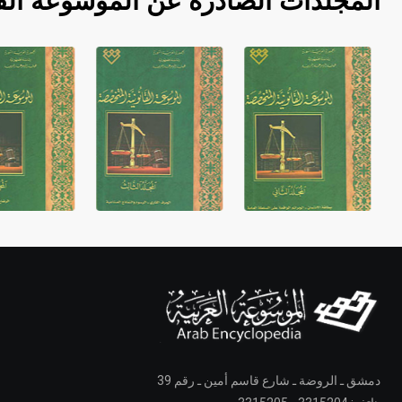
المجلدات الصادرة عن الموسوعة الق
دمشق ـ الروضة ـ شارع قاسم أمين ـ رقم 39